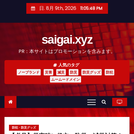
コ
日. 8月 9th, 2026
11:05:50 PM
ン
テ
ン
saigai.xyz
ツ
へ
PR：本サイトはプロモーションを含みます。
ス
キ
人気のタグ
ッ
ノーブランド
災害
減災
防災
防災グッズ
防犯
プ
ムームードメイン
防犯・防災グッズ