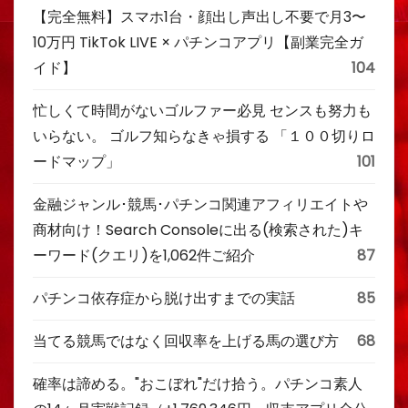
【完全無料】スマホ1台・顔出し声出し不要で月3〜
10万円 TikTok LIVE × パチンコアプリ【副業完全ガ
イド】
104
忙しくて時間がないゴルファー必見 センスも努力も
いらない。 ゴルフ知らなきゃ損する 「１００切りロ
ードマップ」
101
金融ジャンル･競馬･パチンコ関連アフィリエイトや
商材向け！Search Consoleに出る(検索された)キ
ーワード(クエリ)を1,062件ご紹介
87
パチンコ依存症から脱け出すまでの実話
85
当てる競馬ではなく回収率を上げる馬の選び方
68
確率は諦める。"おこぼれ"だけ拾う。パチンコ素人