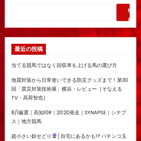
検
索
最近の投稿
当てる競馬ではなく回収率を上げる馬の選び方
地震対策から日常使いできる防災グッズまで！第30
回「震災対策技術展」横浜・レビュー［そなえる
TV・高荷智也］
8/1厳選｜高知10R｜20:20発走｜SYNAPSE｜シナプ
ス｜地方競馬
超小さい奴せどり
│自宅にあるかも!? パチンコ玉