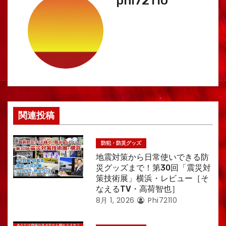
ゲ
phi72110
ー
シ
ョ
ン
関連投稿
防犯・防災グッズ
地震対策から日常使いできる防
災グッズまで！第30回「震災対
策技術展」横浜・レビュー［そ
なえるTV・高荷智也］
8月 1, 2026
Phi72110