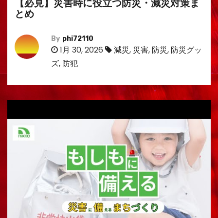
【必見】災害時に役立つ防災・減災対策ま
とめ
By
phi72110
1月 30, 2026
減災
,
災害
,
防災
,
防災グッ
ズ
,
防犯