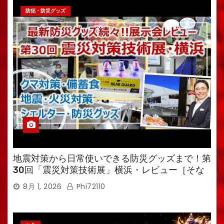
防犯・防災グッズ
地震対策から日常使いできる防災グッズまで！第
30回「震災対策技術展」横浜・レビュー［そな
えるTV・高荷智也］
8月 1, 2026
Phi72110