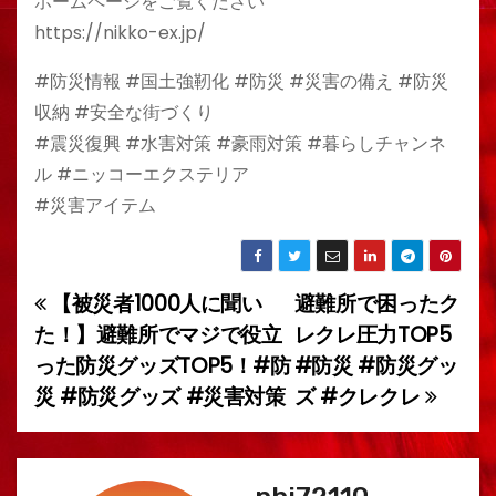
ホームページをご覧ください
https://nikko-ex.jp/
#防災情報 #国土強靭化 #防災 #災害の備え #防災
収納 #安全な街づくり
#震災復興 #水害対策 #豪雨対策 #暮らしチャンネ
ル #ニッコーエクステリア
#災害アイテム
【被災者1000人に聞い
避難所で困ったク
投
た！】避難所でマジで役立
レクレ圧力TOP5
稿
った防災グッズTOP5！#防
#防災 #防災グッ
災 #防災グッズ #災害対策
ズ #クレクレ
ナ
ビ