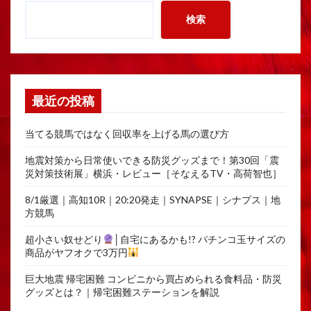
検索
最近の投稿
当てる競馬ではなく回収率を上げる馬の選び方
地震対策から日常使いできる防災グッズまで！第30回「震
災対策技術展」横浜・レビュー［そなえるTV・高荷智也］
8/1厳選｜高知10R｜20:20発走｜SYNAPSE｜シナプス｜地
方競馬
超小さい奴せどり
│自宅にあるかも!? パチンコ玉サイズの
商品がヤフオクで3万円
巨大地震 帰宅困難 コンビニから買占められる食料品・防災
グッズとは？｜帰宅困難ステーションを解説