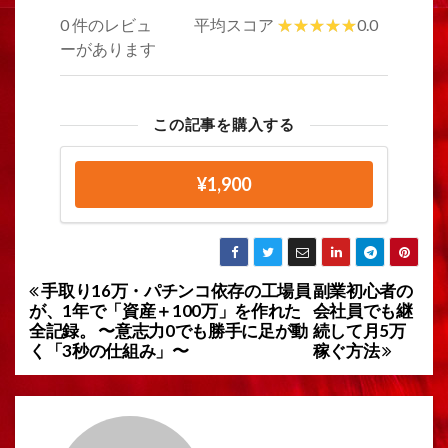
0 件のレビュ
平均スコア
0.0
ーがあります
この記事を購入する
¥1,900
手取り16万・パチンコ依存の工場員
副業初心者の
投
が、1年で「資産＋100万」を作れた
会社員でも継
稿
全記録。 〜意志力0でも勝手に足が動
続して月5万
く「3秒の仕組み」〜
稼ぐ方法
ナ
ビ
ゲ
ー