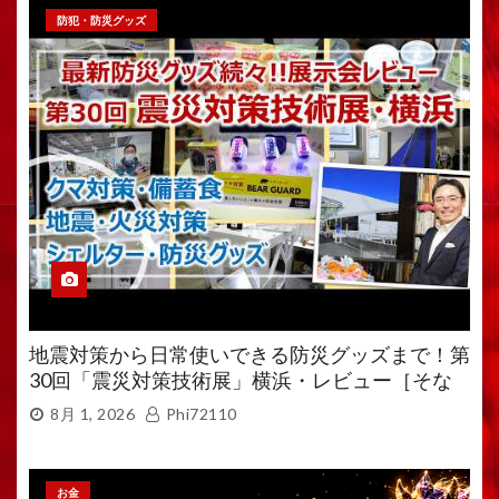
防犯・防災グッズ
地震対策から日常使いできる防災グッズまで！第
30回「震災対策技術展」横浜・レビュー［そな
えるTV・高荷智也］
8月 1, 2026
Phi72110
お金