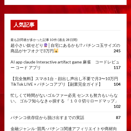
人気記事
最も訪問者が多かった記事 10 件 (過去 28 日間)
超小さい奴せどり
│自宅にあるかも!? パチンコ玉サイズの
商品がヤフオクで3万円
245
AI app claude Interactive artifact game 麻雀 コードレビュ
ー コード アプリ
117
【完全無料】スマホ1台・顔出し声出し不要で月3〜10万円
TikTok LIVE × パチンコアプリ【副業完全ガイド】
104
忙しくて時間がないゴルファー必見 センスも努力もいらな
い。 ゴルフ知らなきゃ損する 「１００切りロードマップ」
102
パチンコ依存症から脱け出すまでの実話
87
金融ジャンル･競馬･パチンコ関連アフィリエイトや商材向