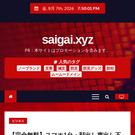
コ
ン
金. 8月 7th, 2026
7:50:03 PM
テ
ン
ツ
へ
saigai.xyz
ス
キ
ッ
PR：本サイトはプロモーションを含みます。
プ
人気のタグ
ノーブランド
災害
減災
防災
防災グッズ
防犯
ムームードメイン
ビジネス
【完全無料】スマホ1台・顔出し声出し不