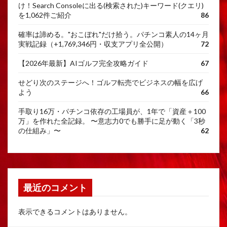
け！Search Consoleに出る(検索された)キーワード(クエリ)
を1,062件ご紹介
86
確率は諦める。"おこぼれ"だけ拾う。パチンコ素人の14ヶ月
実戦記録（+1,769,346円・収支アプリ全公開）
72
【2026年最新】AIゴルフ完全攻略ガイド
67
せどり次のステージへ！ゴルフ転売でビジネスの幅を広げ
よう
66
手取り16万・パチンコ依存の工場員が、1年で「資産＋100
万」を作れた全記録。 〜意志力0でも勝手に足が動く「3秒
の仕組み」〜
62
最近のコメント
表示できるコメントはありません。