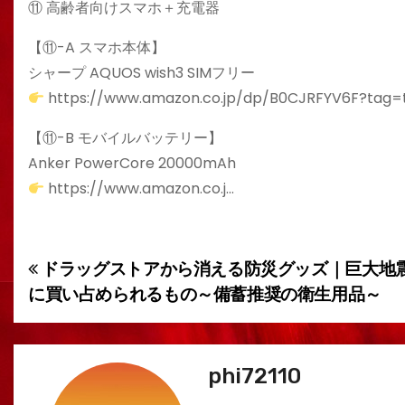
⑪ 高齢者向けスマホ＋充電器
【⑪-A スマホ本体】
シャープ AQUOS wish3 SIMフリー
https://www.amazon.co.jp/dp/B0CJRFYV6F?tag=t
【⑪-B モバイルバッテリー】
Anker PowerCore 20000mAh
https://www.amazon.co.j…
ドラッグストアから消える防災グッズ｜巨大地
投
に買い占められるもの～備蓄推奨の衛生用品～
稿
ナ
phi72110
ビ