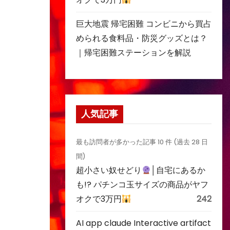
巨大地震 帰宅困難 コンビニから買占
められる食料品・防災グッズとは？
｜帰宅困難ステーションを解説
人気記事
最も訪問者が多かった記事 10 件 (過去 28 日
間)
超小さい奴せどり
│自宅にあるか
も!? パチンコ玉サイズの商品がヤフ
オクで3万円
242
AI app claude Interactive artifact