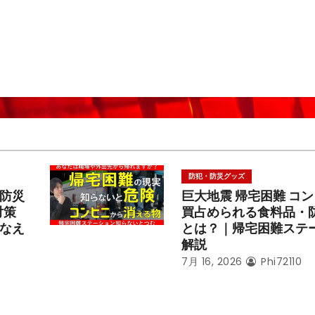
防犯・防災グッズ
防災
巨大地震 帰宅困難 コ
対策
買占められる食料品・
なえ
とは？｜帰宅困難ステ
解説
7月 16, 2026
Phi72110