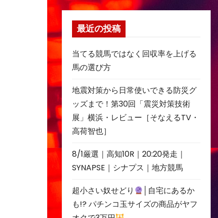
最近の投稿
当てる競馬ではなく回収率を上げる
馬の選び方
地震対策から日常使いできる防災グ
ッズまで！第30回「震災対策技術
展」横浜・レビュー［そなえるTV・
高荷智也］
8/1厳選｜高知10R｜20:20発走｜
SYNAPSE｜シナプス｜地方競馬
超小さい奴せどり
│自宅にあるか
も!? パチンコ玉サイズの商品がヤフ
オクで3万円