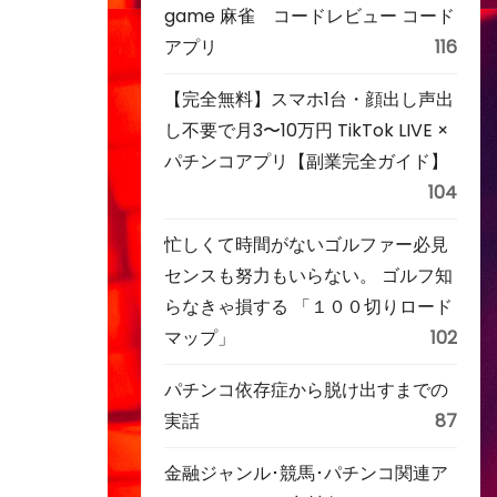
game 麻雀 コードレビュー コード
アプリ
116
【完全無料】スマホ1台・顔出し声出
し不要で月3〜10万円 TikTok LIVE ×
パチンコアプリ【副業完全ガイド】
104
忙しくて時間がないゴルファー必見
センスも努力もいらない。 ゴルフ知
らなきゃ損する 「１００切りロード
マップ」
102
パチンコ依存症から脱け出すまでの
実話
87
金融ジャンル･競馬･パチンコ関連ア