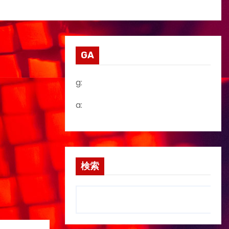
GA
g:
a:
検索