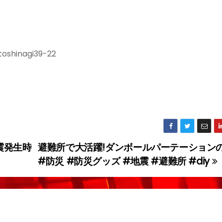
oshinagi39-22
震発生時
避難所で大活躍!ダンボールパーテーション
#防災 #防災グッズ #地震 #避難所 #diy