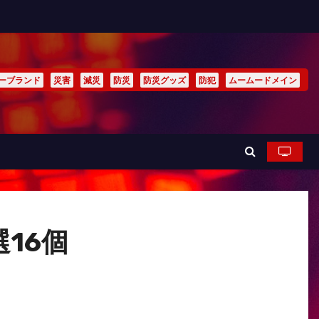
ーブランド
災害
減災
防災
防災グッズ
防犯
ムームードメイン
16個