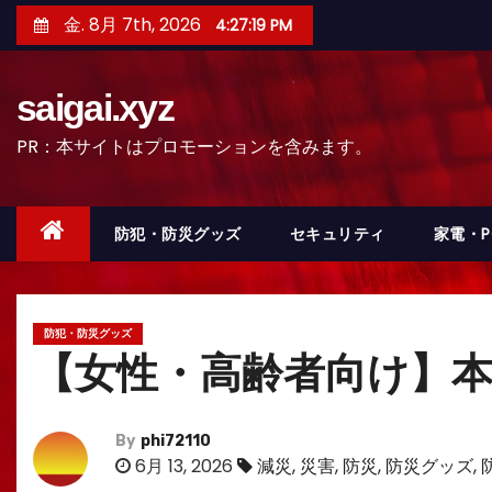
コ
金. 8月 7th, 2026
4:27:20 PM
ン
テ
saigai.xyz
ン
ツ
PR：本サイトはプロモーションを含みます。
へ
ス
キ
防犯・防災グッズ
セキュリティ
家電・
ッ
プ
防犯・防災グッズ
【女性・高齢者向け】本
By
phi72110
6月 13, 2026
減災
,
災害
,
防災
,
防災グッズ
,