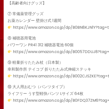
【高齢者向けグッズ】
⑦ 常備薬管理グッズ
お薬カレンダー 壁掛け式 1週間
https://www.amazon.co.jp/dp/B0BN8KJN1Y?tag=t
⑧ 補聴器用電池
パワーワン PR41 312 補聴器電池 60個
https://www.amazon.co.jp/dp/B0057DDUJ8?tag=
⑨ 軽量折りたたみ杖（日本製）
幸和製作所 テイコブ 折りたたみ式伸縮ステッキ
https://www.amazon.co.jp/dp/B002CJSZKE?tag=t
⑩ 大人用おむつ（パンツタイプ）
ライフリー うす型軽快パンツ Lサイズ 64枚
https://www.amazon.co.jp/dp/B0FDQ37ZM6?tag=