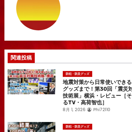
ゲ
ー
シ
ョ
ン
関連投稿
防犯・防災グッズ
地震対策から日常使いできる
グッズまで！第30回「震災
技術展」横浜・レビュー［そ
るTV・高荷智也］
8月 1, 2026
Phi72110
防犯・防災グッズ