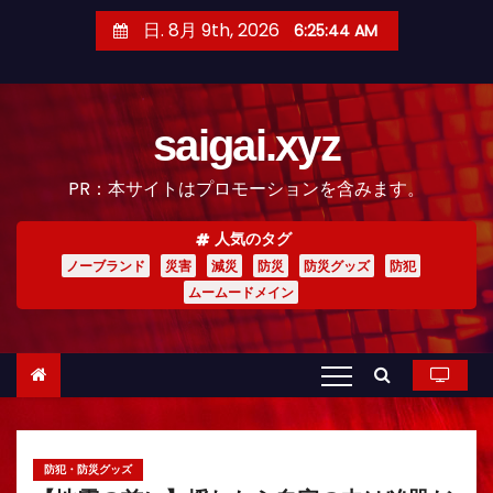
コ
日. 8月 9th, 2026
6:25:45 AM
ン
テ
ン
saigai.xyz
ツ
へ
PR：本サイトはプロモーションを含みます。
ス
キ
人気のタグ
ッ
ノーブランド
災害
減災
防災
防災グッズ
防犯
プ
ムームードメイン
防犯・防災グッズ