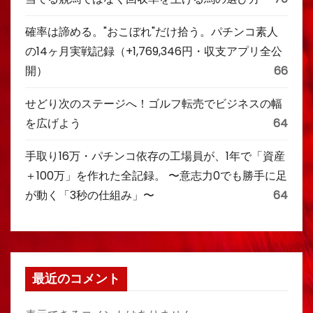
確率は諦める。"おこぼれ"だけ拾う。パチンコ素人
の14ヶ月実戦記録（+1,769,346円・収支アプリ全公
開）
66
せどり次のステージへ！ゴルフ転売でビジネスの幅
を広げよう
64
手取り16万・パチンコ依存の工場員が、1年で「資産
＋100万」を作れた全記録。 〜意志力0でも勝手に足
が動く「3秒の仕組み」〜
64
最近のコメント