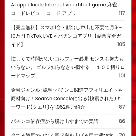
AI app claude Interactive artifact game 麻雀
コードレビュー コード アプリ
117
【完全無料】スマホ1台・顔出し声出し不要で月3〜
10万円 TikTok LIVE × パチンコアプリ【副業完全ガ
イド】
105
忙しくて時間がないゴルファー必見 センスも努力も
いらない。 ゴルフ知らなきゃ損する 「１００切りロ
ードマップ」
101
金融ジャンル･競馬･パチンコ関連アフィリエイトや
商材向け！Search Consoleに出る(検索された)キ
ーワード(クエリ)を1,062件ご紹介
87
パチンコ依存症から脱け出すまでの実話
86
当てる競馬ではなく回収率を上げる馬の選び方
70