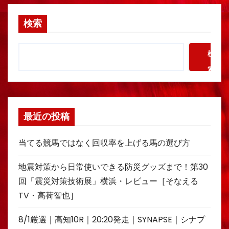
検索
検
索
最近の投稿
当てる競馬ではなく回収率を上げる馬の選び方
地震対策から日常使いできる防災グッズまで！第30
回「震災対策技術展」横浜・レビュー［そなえる
TV・高荷智也］
8/1厳選｜高知10R｜20:20発走｜SYNAPSE｜シナプ