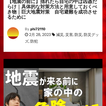
【地震の前に】揺れたら自宅の中は凶器だ
らけ｜具体的な対策方法と用意しておくべ
き物｜巨大地震対策 自宅避難を成功させ
るために
By
phi72110
2月 28, 2023
減災
,
災害
,
防災
,
防災グッ
ズ
,
防犯