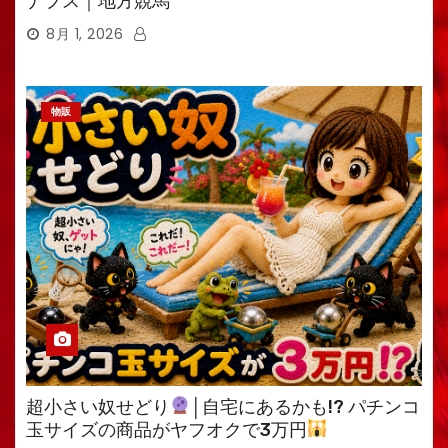
ナプス｜地方競馬
8月 1, 2026
物販
超小さい奴せどり
│自宅にあるかも!? パチンコ
玉サイズの商品がヤフオクで3万円