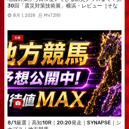
30回「震災対策技術展」横浜・レビュー［そな
えるTV・高荷智也］
8月 1, 2026
Phi72110
お金
8/1厳選｜高知10R｜20:20発走｜SYNAPSE｜シ