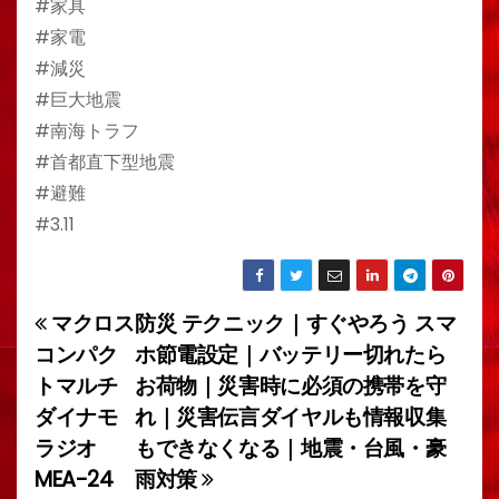
#家具
#家電
#減災
#巨大地震
#南海トラフ
#首都直下型地震
#避難
#3.11
マクロス
防災 テクニック｜すぐやろう スマ
投
コンパク
ホ節電設定｜バッテリー切れたら
稿
トマルチ
お荷物｜災害時に必須の携帯を守
ダイナモ
れ｜災害伝言ダイヤルも情報収集
ナ
ラジオ
もできなくなる｜地震・台風・豪
ビ
MEA-24
雨対策