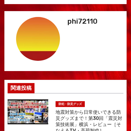
ゲ
ー
phi72110
シ
ョ
ン
関連投稿
防犯・防災グッズ
地震対策から日常使いできる防
災グッズまで！第30回「震災対
策技術展」横浜・レビュー［そ
なえるTV・高荷智也］