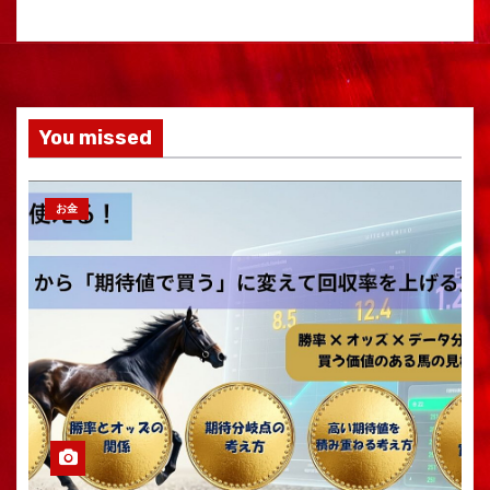
You missed
お金