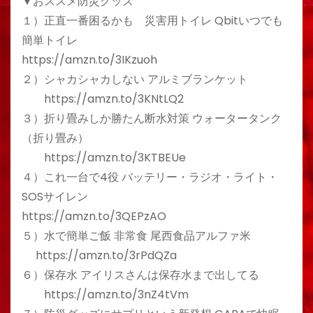
▼おススメ防災グッズ
１）正直一番困るかも 災害用トイレ Qbitいつでも
簡単トイレ
https://amzn.to/3IKzuoh
２）シャカシャカしない アルミブランケット
https://amzn.to/3KNtLQ2
３）折り畳みしか勝たん断水対策 ウォータータンク
（折り畳み）
https://amzn.to/3KTBEUe
４）これ一台で4役 バッテリー・ラジオ・ライト・
SOSサイレン
https://amzn.to/3QEPzAO
５）水で簡単ご飯 非常食 尾西食品アルファ米
https://amzn.to/3rPdQZa
６）保存水 アイリスさんは保存水まで出してる
https://amzn.to/3nZ4tVm