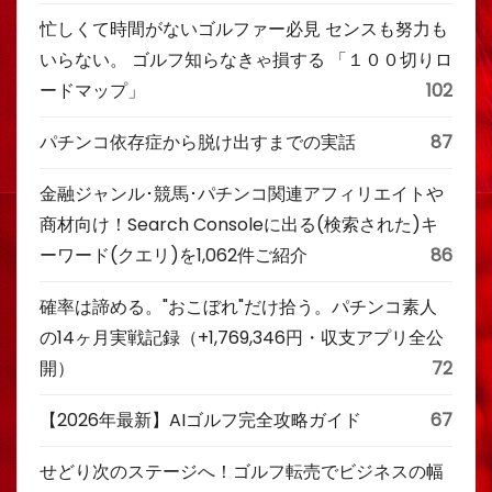
忙しくて時間がないゴルファー必見 センスも努力も
いらない。 ゴルフ知らなきゃ損する 「１００切りロ
ードマップ」
102
パチンコ依存症から脱け出すまでの実話
87
金融ジャンル･競馬･パチンコ関連アフィリエイトや
商材向け！Search Consoleに出る(検索された)キ
ーワード(クエリ)を1,062件ご紹介
86
確率は諦める。"おこぼれ"だけ拾う。パチンコ素人
の14ヶ月実戦記録（+1,769,346円・収支アプリ全公
開）
72
【2026年最新】AIゴルフ完全攻略ガイド
67
せどり次のステージへ！ゴルフ転売でビジネスの幅