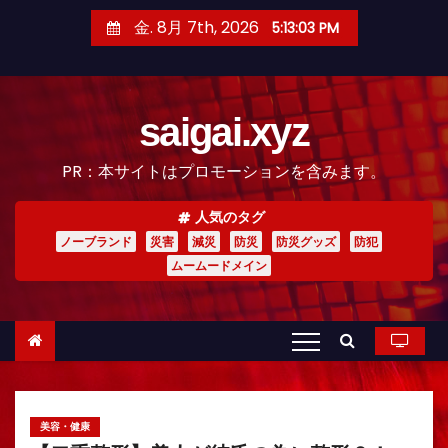
コ
金. 8月 7th, 2026
5:13:04 PM
ン
テ
ン
saigai.xyz
ツ
へ
PR：本サイトはプロモーションを含みます。
ス
キ
人気のタグ
ッ
ノーブランド
災害
減災
防災
防災グッズ
防犯
プ
ムームードメイン
美容・健康