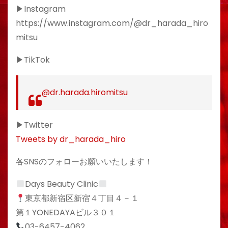
▶︎Instagram
https://www.instagram.com/@dr_harada_hiro
mitsu
▶︎TikTok
@dr.harada.hiromitsu
▶︎Twitter
Tweets by dr_harada_hiro
各SNSのフォローお願いいたします！
Days Beauty Clinic
東京都新宿区新宿４丁目４－１
第１YONEDAYAビル３０１
03-6457-4062