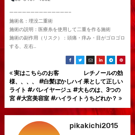
——————————————–
施術名：埋没二重術
施術の説明：医療糸を使用して二重を作る施術
施術の副作用（リスク）：頭痛・痒み・目がゴロゴロ
する、左右…
実はこちらのお客
レチノールの効
投
様、、、、 #白髪ぼかしハイ
果として正しい
稿
ライト #バレイヤージュ #大
ものは、3つの
宮 #大宮美容室 #ハイライト
うちどれか？
ナ
ビ
ゲ
pikakichi2015