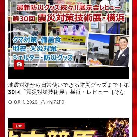
地震対策から日常使いできる防災グッズまで！第
30回「震災対策技術展」横浜・レビュー［そな
えるTV・高荷智也］
8月 1, 2026
Phi72110
お金