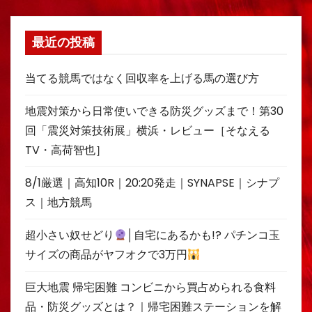
最近の投稿
当てる競馬ではなく回収率を上げる馬の選び方
地震対策から日常使いできる防災グッズまで！第30
回「震災対策技術展」横浜・レビュー［そなえる
TV・高荷智也］
8/1厳選｜高知10R｜20:20発走｜SYNAPSE｜シナプ
ス｜地方競馬
超小さい奴せどり
│自宅にあるかも!? パチンコ玉
サイズの商品がヤフオクで3万円
巨大地震 帰宅困難 コンビニから買占められる食料
品・防災グッズとは？｜帰宅困難ステーションを解