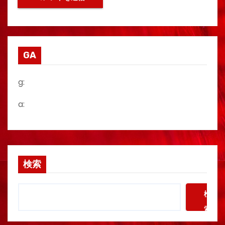
GA
g:
a:
検索
検
索