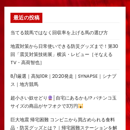
最近の投稿
当てる競馬ではなく回収率を上げる馬の選び方
地震対策から日常使いできる防災グッズまで！第30
回「震災対策技術展」横浜・レビュー［そなえる
TV・高荷智也］
8/1厳選｜高知10R｜20:20発走｜SYNAPSE｜シナプ
ス｜地方競馬
超小さい奴せどり
│自宅にあるかも!? パチンコ玉
サイズの商品がヤフオクで3万円
巨大地震 帰宅困難 コンビニから買占められる食料
品・防災グッズとは？｜帰宅困難ステーションを解