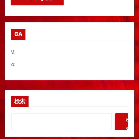
GA
g:
a:
検索
検
索