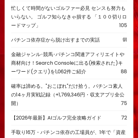
忙しくて時間がないゴルファー必見 センスも努力も
いらない。 ゴルフ知らなきゃ損する 「１００切りロ
ードマップ」
105
パチンコ依存症から脱け出すまでの実話
91
金融ジャンル･競馬･パチンコ関連アフィリエイトや
商材向け！Search Consoleに出る(検索された)キ
ーワード(クエリ)を1,062件ご紹介
88
確率は諦める。"おこぼれ"だけ拾う。パチンコ素人
の14ヶ月実戦記録（+1,769,346円・収支アプリ全公
開）
75
【2026年最新】AIゴルフ完全攻略ガイド
72
手取り16万・パチンコ依存の工場員が、1年で「資産