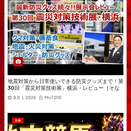
地震対策から日常使いできる防災グッズまで！第
30回「震災対策技術展」横浜・レビュー［そな
えるTV・高荷智也］
8月 1, 2026
Phi72110
お金