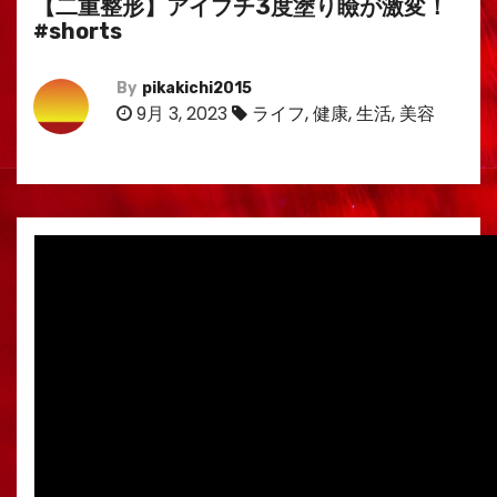
【二重整形】アイプチ3度塗り瞼が激変！
#shorts
By
pikakichi2015
9月 3, 2023
ライフ
,
健康
,
生活
,
美容