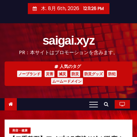
コ
木. 8月 6th, 2026
12:11:27 PM
ン
テ
ン
saigai.xyz
ツ
へ
PR：本サイトはプロモーションを含みます。
ス
キ
人気のタグ
ッ
ノーブランド
災害
減災
防災
防災グッズ
防犯
プ
ムームードメイン
美容・健康