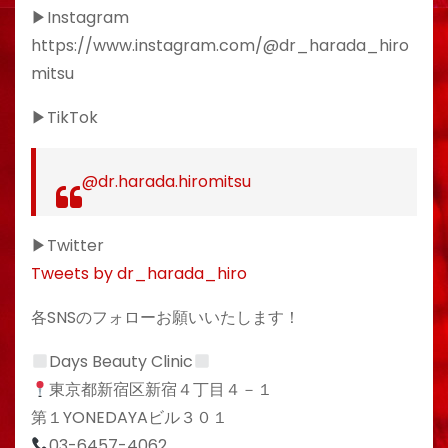
▶︎Instagram
https://www.instagram.com/@dr_harada_hiro
mitsu
▶︎TikTok
@dr.harada.hiromitsu
▶︎Twitter
Tweets by dr_harada_hiro
各SNSのフォローお願いいたします！
Days Beauty Clinic
東京都新宿区新宿４丁目４－１
第１YONEDAYAビル３０１
03-6457-4062