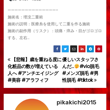
——————————————–
施術名：埋没二重術
施術の説明：医療糸を使用して二重を作る施術
施術の副作用（リスク）：頭痛・痒み・目がゴロゴロ
する、左右…
【悲報】歳を重ねる度に
優しいスタッフさ
投
化粧品の数が増えている
んだ…
#vio脱毛
稿
人へ #アンチエイジング
#メンズ脱毛 #男
#美容 #アラフィフ
性脱毛 #tiktok
ナ
ビ
ゲ
pikakichi2015