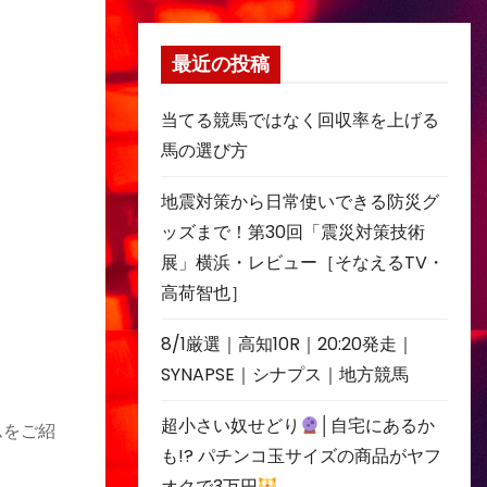
最近の投稿
当てる競馬ではなく回収率を上げる
馬の選び方
地震対策から日常使いできる防災グ
ッズまで！第30回「震災対策技術
展」横浜・レビュー［そなえるTV・
高荷智也］
8/1厳選｜高知10R｜20:20発走｜
SYNAPSE｜シナプス｜地方競馬
超小さい奴せどり
│自宅にあるか
ムをご紹
も!? パチンコ玉サイズの商品がヤフ
オクで3万円