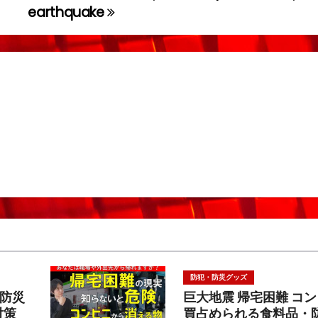
earthquake
防犯・防災グッズ
防災
巨大地震 帰宅困難 コ
対策
買占められる食料品・