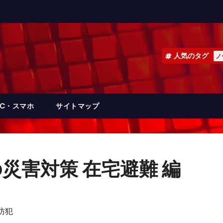
人気のタグ
ノ
PC・スマホ
サイトマップ
災害対策 在宅避難 編
防犯