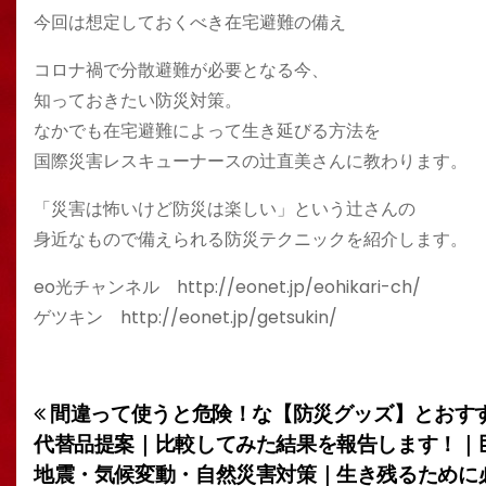
今回は想定しておくべき在宅避難の備え
コロナ禍で分散避難が必要となる今、
知っておきたい防災対策。
なかでも在宅避難によって生き延びる方法を
国際災害レスキューナースの辻直美さんに教わります。
「災害は怖いけど防災は楽しい」という辻さんの
身近なもので備えられる防災テクニックを紹介します。
eo光チャンネル http://eonet.jp/eohikari-ch/
ゲツキン http://eonet.jp/getsukin/
間違って使うと危険！な【防災グッズ】とおす
投
代替品提案｜比較してみた結果を報告します！｜
稿
地震・気候変動・自然災害対策｜生き残るために