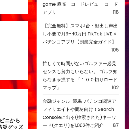
game 麻雀 コードレビュー コード
アプリ
118
【完全無料】スマホ1台・顔出し声出
し不要で月3〜10万円 TikTok LIVE ×
パチンコアプリ【副業完全ガイド】
105
忙しくて時間がないゴルファー必見
センスも努力もいらない。 ゴルフ知
らなきゃ損する 「１００切りロード
マップ」
102
金融ジャンル･競馬･パチンコ関連ア
フィリエイトや商材向け！Search
Consoleに出る(検索された)キーワ
ンビニから
ード(クエリ)を1,062件ご紹介
87
防災グッズ