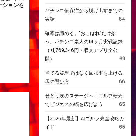
ーションを
パチンコ依存症から脱け出すまでの
実話
84
確率は諦める。"おこぼれ"だけ拾
う。パチンコ素人の14ヶ月実戦記録
（+1,769,346円・収支アプリ全公
開）
69
当てる競馬ではなく回収率を上げる
馬の選び方
66
せどり次のステージへ！ゴルフ転売
でビジネスの幅を広げよう
65
【2026年最新】AIゴルフ完全攻略ガ
イド
65