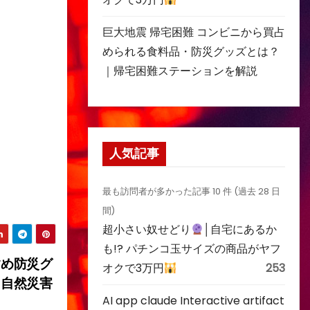
巨大地震 帰宅困難 コンビニから買占
められる食料品・防災グッズとは？
｜帰宅困難ステーションを解説
人気記事
最も訪問者が多かった記事 10 件 (過去 28 日
間)
超小さい奴せどり
│自宅にあるか
も!? パチンコ玉サイズの商品がヤフ
すめ防災グ
オクで3万円
253
～自然災害
AI app claude Interactive artifact