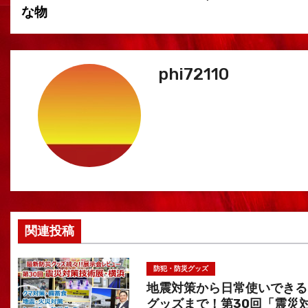
な物
ナ
ビ
ゲ
phi72110
ー
シ
ョ
ン
関連投稿
防犯・防災グッズ
地震対策から日常使いできる
グッズまで！第30回「震災