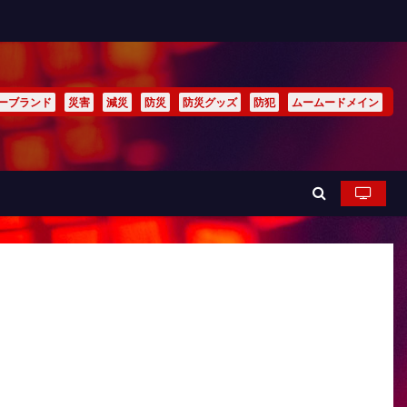
ーブランド
災害
減災
防災
防災グッズ
防犯
ムームードメイン