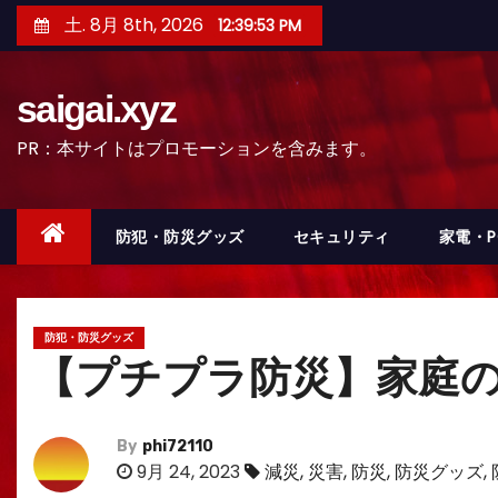
コ
土. 8月 8th, 2026
12:39:55 PM
ン
テ
saigai.xyz
ン
ツ
PR：本サイトはプロモーションを含みます。
へ
ス
キ
防犯・防災グッズ
セキュリティ
家電・
ッ
プ
防犯・防災グッズ
【プチプラ防災】家庭の
By
phi72110
9月 24, 2023
減災
,
災害
,
防災
,
防災グッズ
,