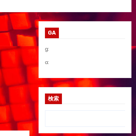
GA
g:
a:
検索