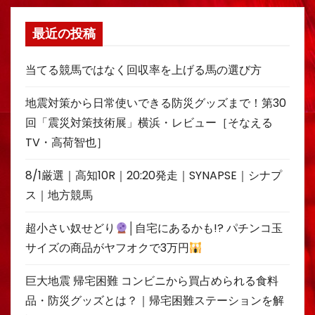
最近の投稿
当てる競馬ではなく回収率を上げる馬の選び方
地震対策から日常使いできる防災グッズまで！第30
回「震災対策技術展」横浜・レビュー［そなえる
TV・高荷智也］
8/1厳選｜高知10R｜20:20発走｜SYNAPSE｜シナプ
ス｜地方競馬
超小さい奴せどり
│自宅にあるかも!? パチンコ玉
サイズの商品がヤフオクで3万円
巨大地震 帰宅困難 コンビニから買占められる食料
品・防災グッズとは？｜帰宅困難ステーションを解