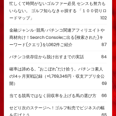
忙しくて時間がないゴルファー必見 センスも努力も
いらない。 ゴルフ知らなきゃ損する 「１００切りロ
ードマップ」
102
金融ジャンル･競馬･パチンコ関連アフィリエイトや
商材向け！Search Consoleに出る(検索された)キ
ーワード(クエリ)を1,062件ご紹介
87
パチンコ依存症から脱け出すまでの実話
84
確率は諦める。"おこぼれ"だけ拾う。パチンコ素人
の14ヶ月実戦記録（+1,769,346円・収支アプリ全公
開）
69
当てる競馬ではなく回収率を上げる馬の選び方
66
せどり次のステージへ！ゴルフ転売でビジネスの幅
を広げよう
65