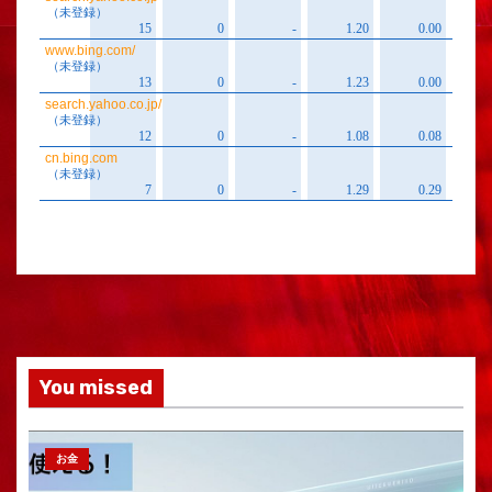
You missed
お金