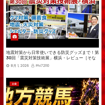
地震対策から日常使いできる防災グッズまで！第
30回「震災対策技術展」横浜・レビュー［そな
えるTV・高荷智也］
8月 1, 2026
Phi72110
お金