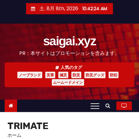
コ
土. 8月 8th, 2026
10:42:25 AM
ン
テ
ン
saigai.xyz
ツ
へ
PR：本サイトはプロモーションを含みます。
ス
キ
人気のタグ
ッ
ノーブランド
災害
減災
防災
防災グッズ
防犯
プ
ムームードメイン
TRIMATE
ホーム