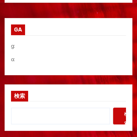
GA
g:
a:
検索
検
索