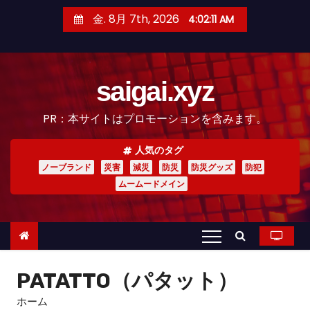
コ
金. 8月 7th, 2026
4:02:13 AM
ン
テ
ン
saigai.xyz
ツ
へ
PR：本サイトはプロモーションを含みます。
ス
キ
人気のタグ
ッ
ノーブランド
災害
減災
防災
防災グッズ
防犯
プ
ムームードメイン
PATATTO（パタット）
ホーム