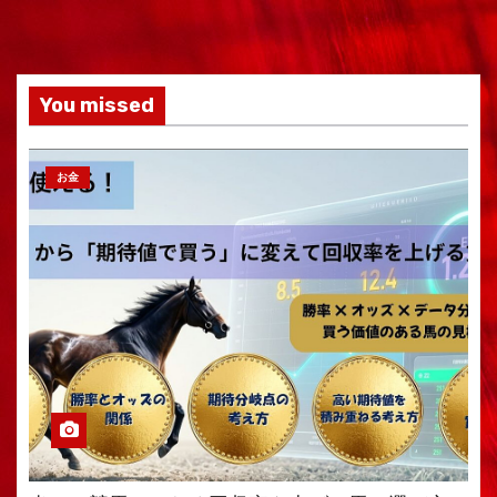
You missed
お金