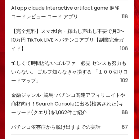
AI app claude Interactive artifact game 麻雀
コードレビュー コード アプリ
118
【完全無料】スマホ1台・顔出し声出し不要で月3〜
10万円 TikTok LIVE × パチンコアプリ【副業完全ガ
イド】
106
忙しくて時間がないゴルファー必見 センスも努力も
いらない。 ゴルフ知らなきゃ損する 「１００切りロ
ードマップ」
102
金融ジャンル･競馬･パチンコ関連アフィリエイトや
商材向け！Search Consoleに出る(検索された)キ
ーワード(クエリ)を1,062件ご紹介
88
パチンコ依存症から脱け出すまでの実話
87