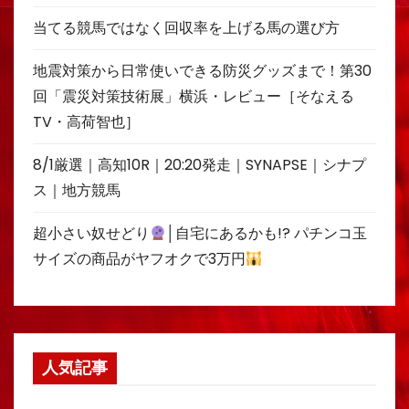
当てる競馬ではなく回収率を上げる馬の選び方
地震対策から日常使いできる防災グッズまで！第30
回「震災対策技術展」横浜・レビュー［そなえる
TV・高荷智也］
8/1厳選｜高知10R｜20:20発走｜SYNAPSE｜シナプ
ス｜地方競馬
超小さい奴せどり
│自宅にあるかも!? パチンコ玉
サイズの商品がヤフオクで3万円
人気記事