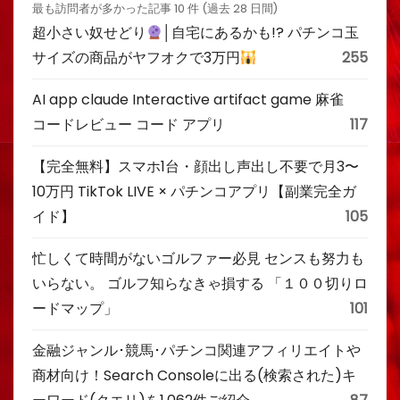
最も訪問者が多かった記事 10 件 (過去 28 日間)
超小さい奴せどり
│自宅にあるかも!? パチンコ玉
サイズの商品がヤフオクで3万円
255
AI app claude Interactive artifact game 麻雀
コードレビュー コード アプリ
117
【完全無料】スマホ1台・顔出し声出し不要で月3〜
10万円 TikTok LIVE × パチンコアプリ【副業完全ガ
イド】
105
忙しくて時間がないゴルファー必見 センスも努力も
いらない。 ゴルフ知らなきゃ損する 「１００切りロ
ードマップ」
101
金融ジャンル･競馬･パチンコ関連アフィリエイトや
商材向け！Search Consoleに出る(検索された)キ