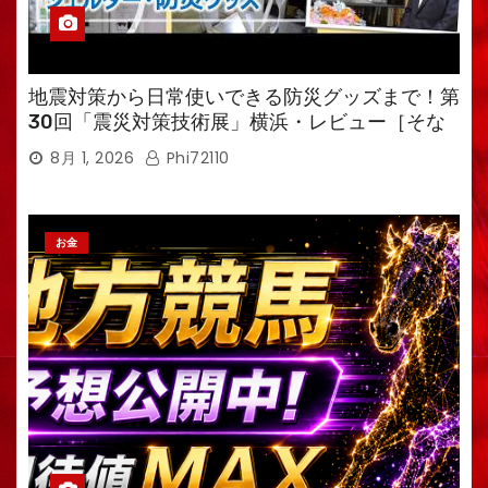
地震対策から日常使いできる防災グッズまで！第
30回「震災対策技術展」横浜・レビュー［そな
えるTV・高荷智也］
8月 1, 2026
Phi72110
お金