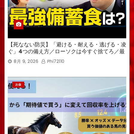
【死なない防災】「避ける・耐える・逃げる・凌
ぐ」4つの備え方／ローソクは今すぐ捨てろ／最
強備蓄食は「羊羹」／トイレ備蓄がなければ食料
8月 9, 2026
Phi72110
も無意味
お金