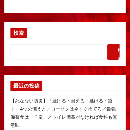
検索
検
索
最近の投稿
【死なない防災】「避ける・耐える・逃げる・凌
ぐ」4つの備え方／ローソクは今すぐ捨てろ／最強
備蓄食は「羊羹」／トイレ備蓄がなければ食料も無
意味