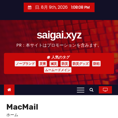
コ
日. 8月 9th, 2026
1:08:09 PM
ン
テ
ン
saigai.xyz
ツ
へ
PR：本サイトはプロモーションを含みます。
ス
キ
人気のタグ
ッ
ノーブランド
災害
減災
防災
防災グッズ
防犯
プ
ムームードメイン
MacMail
ホーム