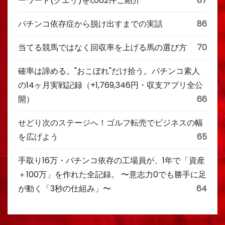
ーワード(クエリ)を1,062件ご紹介
87
パチンコ依存症から脱け出すまでの実話
86
当てる競馬ではなく回収率を上げる馬の選び方
70
確率は諦める。"おこぼれ"だけ拾う。パチンコ素人
の14ヶ月実戦記録（+1,769,346円・収支アプリ全公
開）
66
せどり次のステージへ！ゴルフ転売でビジネスの幅
を広げよう
65
手取り16万・パチンコ依存の工場員が、1年で「資産
＋100万」を作れた全記録。 〜意志力0でも勝手に足
が動く「3秒の仕組み」〜
64