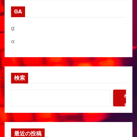
GA
g:
a:
検索
検
索
最近の投稿