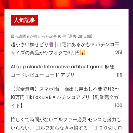
人気記事
最も訪問者が多かった記事 10 件 (過去 28 日間)
超小さい奴せどり
│自宅にあるかも!? パチンコ玉
サイズの商品がヤフオクで3万円
251
AI app claude Interactive artifact game 麻雀
コードレビュー コード アプリ
119
【完全無料】スマホ1台・顔出し声出し不要で月3〜
10万円 TikTok LIVE × パチンコアプリ【副業完全ガ
イド】
106
忙しくて時間がないゴルファー必見 センスも努力も
いらない。 ゴルフ知らなきゃ損する 「１００切りロ