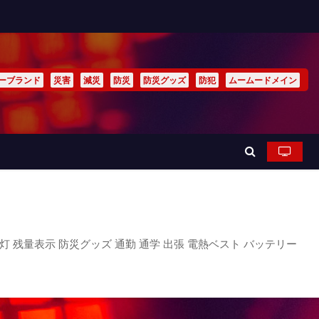
ーブランド
災害
減災
防災
防災グッズ
防犯
ムームードメイン
懐中灯 残量表示 防災グッズ 通勤 通学 出張 電熱ベスト バッテリー