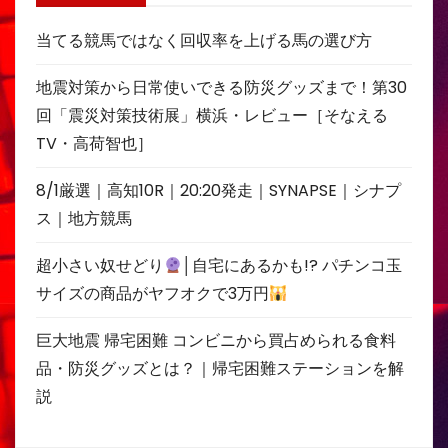
当てる競馬ではなく回収率を上げる馬の選び方
地震対策から日常使いできる防災グッズまで！第30
回「震災対策技術展」横浜・レビュー［そなえる
TV・高荷智也］
8/1厳選｜高知10R｜20:20発走｜SYNAPSE｜シナプ
ス｜地方競馬
超小さい奴せどり
│自宅にあるかも!? パチンコ玉
サイズの商品がヤフオクで3万円
巨大地震 帰宅困難 コンビニから買占められる食料
品・防災グッズとは？｜帰宅困難ステーションを解
説