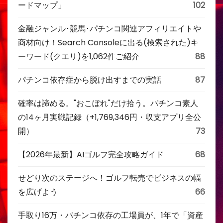
ードマップ」
102
金融ジャンル･競馬･パチンコ関連アフィリエイトや
商材向け！Search Consoleに出る(検索された)キ
ーワード(クエリ)を1,062件ご紹介
88
パチンコ依存症から脱け出すまでの実話
87
確率は諦める。"おこぼれ"だけ拾う。パチンコ素人
の14ヶ月実戦記録（+1,769,346円・収支アプリ全公
開）
73
【2026年最新】AIゴルフ完全攻略ガイド
68
せどり次のステージへ！ゴルフ転売でビジネスの幅
を広げよう
66
手取り16万・パチンコ依存の工場員が、1年で「資産