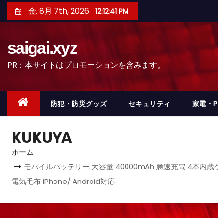
コ
金. 8月 7th, 2026
12:12:44 PM
ン
テ
saigai.xyz
ン
ツ
PR：本サイトはプロモーションを含みます。
へ
ス
キ
防犯・防災グッズ
セキュリティ
家電・
ッ
プ
KUKUYA
ホーム
モバイルバッテリー 大容量 40000mAh 急速充電 4本内蔵
電気毛布 iPhone/ Android対応