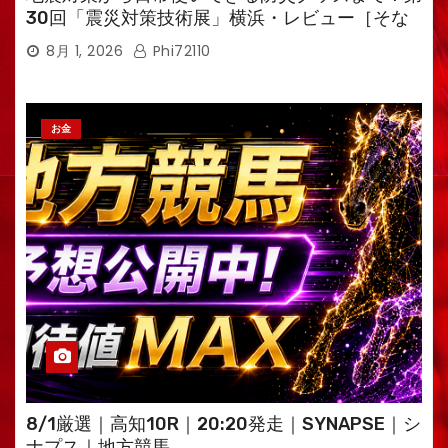
30回「震災対策技術展」横浜・レビュー［そな
えるTV・高荷智也］
8月 1, 2026
Phi72110
お金
8/1厳選｜高知10R｜20:20発走｜SYNAPSE｜シ
ナプス｜地方競馬