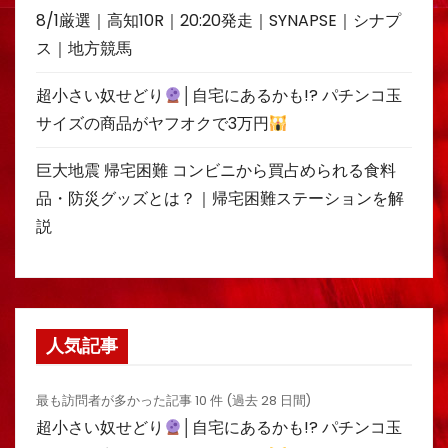
8/1厳選｜高知10R｜20:20発走｜SYNAPSE｜シナプ
ス｜地方競馬
超小さい奴せどり
│自宅にあるかも!? パチンコ玉
サイズの商品がヤフオクで3万円
巨大地震 帰宅困難 コンビニから買占められる食料
品・防災グッズとは？｜帰宅困難ステーションを解
説
人気記事
最も訪問者が多かった記事 10 件 (過去 28 日間)
超小さい奴せどり
│自宅にあるかも!? パチンコ玉