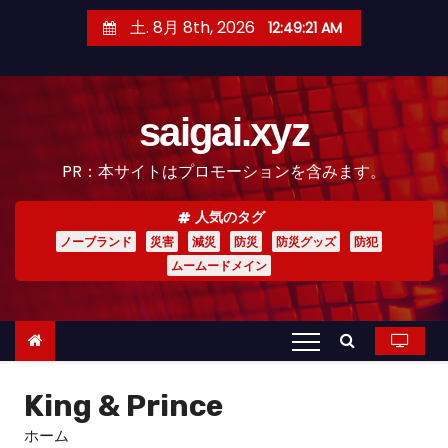
コ
土. 8月 8th, 2026
12:49:22 AM
ン
テ
ン
saigai.xyz
ツ
へ
PR：本サイトはプロモーションを含みます。
ス
キ
人気のタグ
ッ
ノーブランド
災害
減災
防災
防災グッズ
防犯
プ
ムームードメイン
King & Prince
ホーム