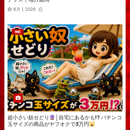
8月 1, 2026
物販
超小さい奴せどり
│自宅にあるかも!? パチンコ
玉サイズの商品がヤフオクで3万円