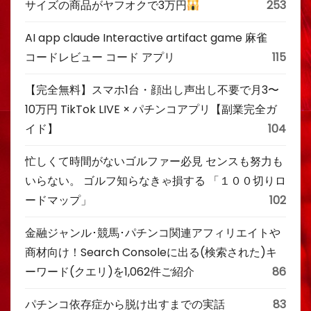
サイズの商品がヤフオクで3万円
253
AI app claude Interactive artifact game 麻雀
コードレビュー コード アプリ
115
【完全無料】スマホ1台・顔出し声出し不要で月3〜
10万円 TikTok LIVE × パチンコアプリ【副業完全ガ
イド】
104
忙しくて時間がないゴルファー必見 センスも努力も
いらない。 ゴルフ知らなきゃ損する 「１００切りロ
ードマップ」
102
金融ジャンル･競馬･パチンコ関連アフィリエイトや
商材向け！Search Consoleに出る(検索された)キ
ーワード(クエリ)を1,062件ご紹介
86
パチンコ依存症から脱け出すまでの実話
83