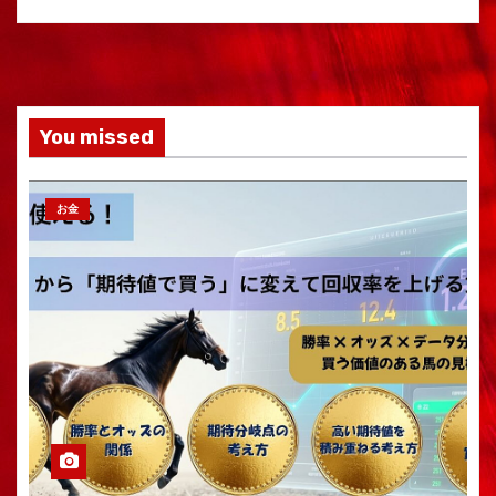
You missed
お金