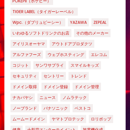
POKEPII（ポケピー）
TIGER LABEL（タイガーレーベル）
Wpc.（ダブリュピーシー）
YAZAWA
ZEPEAL
いわゆるソフトドリンクのお店
その他のメーカー
アイリスオーヤマ
アウトドアプロダクツ
アルファフーズ
ウェブホスティング
エレコム
コジット
サンワサプライ
スマイルキッズ
セキュリティ
セントリー
トレンド
ドメイン取得
ドメイン登録
ドメイン管理
ナカバヤシ
ニュース
ノムラテック
ノーブランド
パナソニック
ベストコ
ムームードメイン
ヤマトプロテック
ロリポップ
健康
十影堂エンターテイメント
旭電機化成