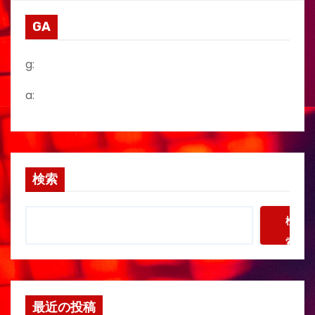
GA
g:
a:
検索
検
索
最近の投稿