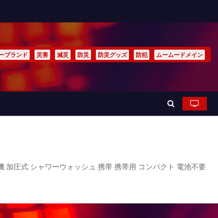
ーブランド
災害
減災
防災
防災グッズ
防犯
ムームードメイン
機 加圧式 シャワーウォッシュ 携帯 携帯用 コンパクト 電池不要