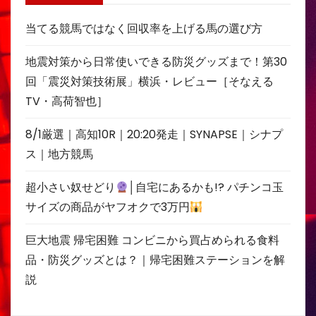
当てる競馬ではなく回収率を上げる馬の選び方
地震対策から日常使いできる防災グッズまで！第30
回「震災対策技術展」横浜・レビュー［そなえる
TV・高荷智也］
8/1厳選｜高知10R｜20:20発走｜SYNAPSE｜シナプ
ス｜地方競馬
超小さい奴せどり
│自宅にあるかも!? パチンコ玉
サイズの商品がヤフオクで3万円
巨大地震 帰宅困難 コンビニから買占められる食料
品・防災グッズとは？｜帰宅困難ステーションを解
説