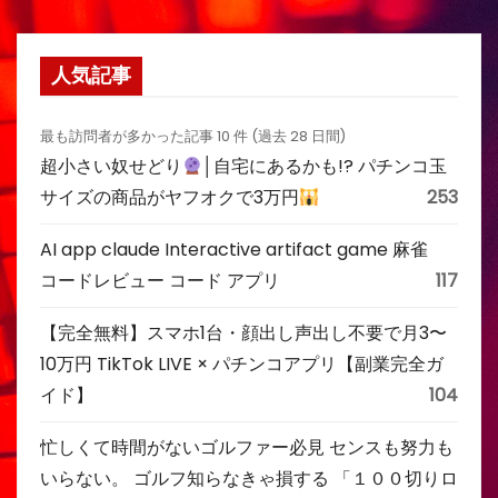
人気記事
最も訪問者が多かった記事 10 件 (過去 28 日間)
超小さい奴せどり
│自宅にあるかも!? パチンコ玉
サイズの商品がヤフオクで3万円
253
AI app claude Interactive artifact game 麻雀
コードレビュー コード アプリ
117
【完全無料】スマホ1台・顔出し声出し不要で月3〜
10万円 TikTok LIVE × パチンコアプリ【副業完全ガ
イド】
104
忙しくて時間がないゴルファー必見 センスも努力も
いらない。 ゴルフ知らなきゃ損する 「１００切りロ