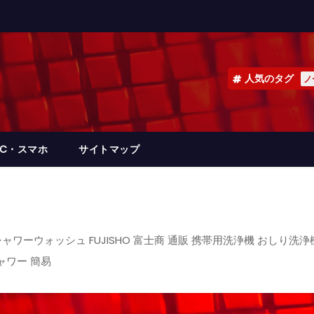
人気のタグ
ノ
PC・スマホ
サイトマップ
ワーウォッシュ FUJISHO 富士商 通販 携帯用洗浄機 おしり洗浄
ャワー 簡易