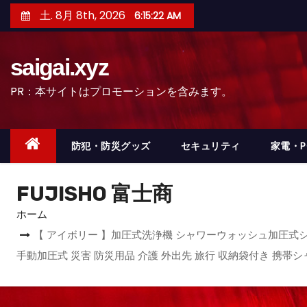
コ
土. 8月 8th, 2026
6:15:25 AM
ン
テ
saigai.xyz
ン
ツ
PR：本サイトはプロモーションを含みます。
へ
ス
キ
防犯・防災グッズ
セキュリティ
家電・
ッ
プ
FUJISHO 富士商
ホーム
【 アイボリー 】加圧式洗浄機 シャワーウォッシュ加圧式シャ
手動加圧式 災害 防災用品 介護 外出先 旅行 収納袋付き 携帯シ