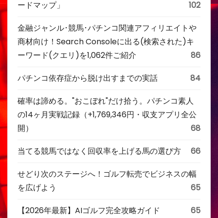
ードマップ」
102
金融ジャンル･競馬･パチンコ関連アフィリエイトや
商材向け！Search Consoleに出る(検索された)キ
ーワード(クエリ)を1,062件ご紹介
86
パチンコ依存症から脱け出すまでの実話
84
確率は諦める。"おこぼれ"だけ拾う。パチンコ素人
の14ヶ月実戦記録（+1,769,346円・収支アプリ全公
開）
68
当てる競馬ではなく回収率を上げる馬の選び方
66
せどり次のステージへ！ゴルフ転売でビジネスの幅
を広げよう
65
【2026年最新】AIゴルフ完全攻略ガイド
65