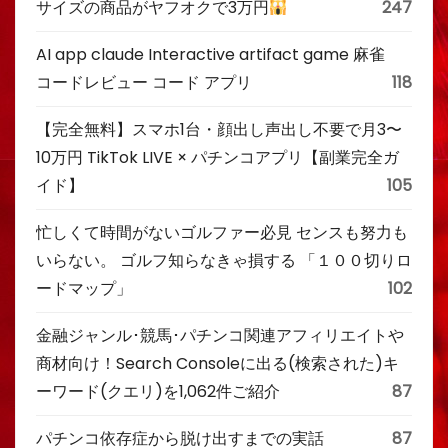
サイズの商品がヤフオクで3万円
247
AI app claude Interactive artifact game 麻雀
コードレビュー コード アプリ
118
【完全無料】スマホ1台・顔出し声出し不要で月3〜
10万円 TikTok LIVE × パチンコアプリ【副業完全ガ
イド】
105
忙しくて時間がないゴルファー必見 センスも努力も
いらない。 ゴルフ知らなきゃ損する 「１００切りロ
ードマップ」
102
金融ジャンル･競馬･パチンコ関連アフィリエイトや
商材向け！Search Consoleに出る(検索された)キ
ーワード(クエリ)を1,062件ご紹介
87
パチンコ依存症から脱け出すまでの実話
87