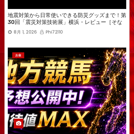
地震対策から日常使いできる防災グッズまで！第
30回「震災対策技術展」横浜・レビュー［そな
えるTV・高荷智也］
8月 1, 2026
Phi72110
お金