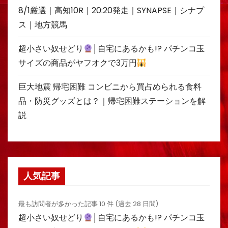
8/1厳選｜高知10R｜20:20発走｜SYNAPSE｜シナプ
ス｜地方競馬
超小さい奴せどり
│自宅にあるかも!? パチンコ玉
サイズの商品がヤフオクで3万円
巨大地震 帰宅困難 コンビニから買占められる食料
品・防災グッズとは？｜帰宅困難ステーションを解
説
人気記事
最も訪問者が多かった記事 10 件 (過去 28 日間)
超小さい奴せどり
│自宅にあるかも!? パチンコ玉