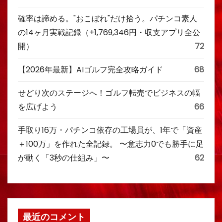
確率は諦める。"おこぼれ"だけ拾う。パチンコ素人
の14ヶ月実戦記録（+1,769,346円・収支アプリ全公
開）
72
【2026年最新】AIゴルフ完全攻略ガイド
68
せどり次のステージへ！ゴルフ転売でビジネスの幅
を広げよう
66
手取り16万・パチンコ依存の工場員が、1年で「資産
＋100万」を作れた全記録。 〜意志力0でも勝手に足
が動く「3秒の仕組み」〜
62
最近のコメント