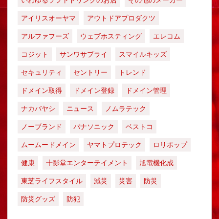
いわゆるソフトドリンクのお店
その他のメーカー
アイリスオーヤマ
アウトドアプロダクツ
アルファフーズ
ウェブホスティング
エレコム
コジット
サンワサプライ
スマイルキッズ
セキュリティ
セントリー
トレンド
ドメイン取得
ドメイン登録
ドメイン管理
ナカバヤシ
ニュース
ノムラテック
ノーブランド
パナソニック
ベストコ
ムームードメイン
ヤマトプロテック
ロリポップ
健康
十影堂エンターテイメント
旭電機化成
東芝ライフスタイル
減災
災害
防災
防災グッズ
防犯