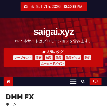
コ
金. 8月 7th, 2026
10:20:39 PM
ン
テ
ン
saigai.xyz
ツ
へ
PR：本サイトはプロモーションを含みます。
ス
キ
人気のタグ
ッ
ノーブランド
災害
減災
防災
防災グッズ
防犯
プ
ムームードメイン
DMM FX
ホーム