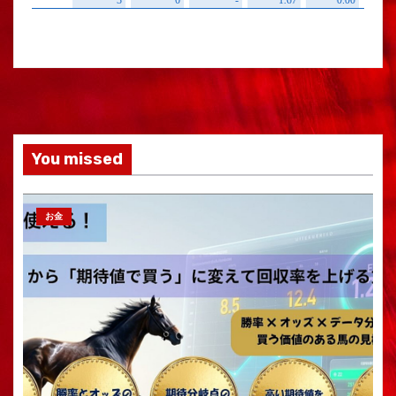
You missed
お金