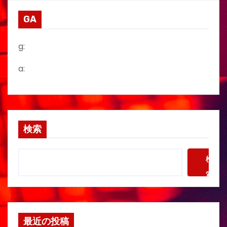
GA
g:
a:
検索
検
索
最近の投稿