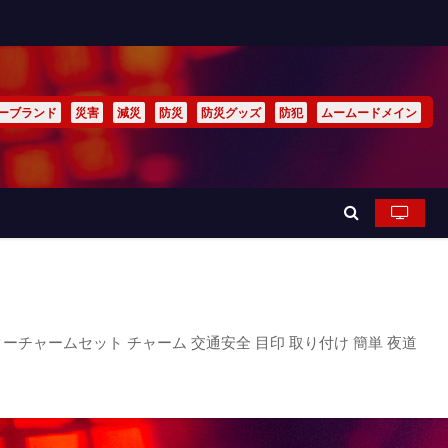
ーブランド
災害
減災
防災
防災グッズ
防犯
ムームードメイン
ーチャームセット チャーム 交通安全 目印 取り付け 簡単 夜道