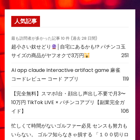
人気記事
最も訪問者が多かった記事 10 件 (過去 28 日間)
超小さい奴せどり
│自宅にあるかも!? パチンコ玉
サイズの商品がヤフオクで3万円
251
AI app claude Interactive artifact game 麻雀
コードレビュー コード アプリ
119
【完全無料】スマホ1台・顔出し声出し不要で月3〜
10万円 TikTok LIVE × パチンコアプリ【副業完全ガ
イド】
106
忙しくて時間がないゴルファー必見 センスも努力も
いらない。 ゴルフ知らなきゃ損する 「１００切りロ