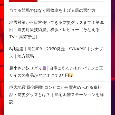
当てる競馬ではなく回収率を上げる馬の選び方
地震対策から日常使いできる防災グッズまで！第30
回「震災対策技術展」横浜・レビュー［そなえる
TV・高荷智也］
8/1厳選｜高知10R｜20:20発走｜SYNAPSE｜シナプ
ス｜地方競馬
超小さい奴せどり
│自宅にあるかも!? パチンコ玉
サイズの商品がヤフオクで3万円
巨大地震 帰宅困難 コンビニから買占められる食料
品・防災グッズとは？｜帰宅困難ステーションを解
説