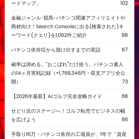
ードマップ」
102
金融ジャンル･競馬･パチンコ関連アフィリエイトや
商材向け！Search Consoleに出る(検索された)キ
ーワード(クエリ)を1,062件ご紹介
88
パチンコ依存症から脱け出すまでの実話
87
確率は諦める。"おこぼれ"だけ拾う。パチンコ素人
の14ヶ月実戦記録（+1,769,346円・収支アプリ全公
開）
73
【2026年最新】AIゴルフ完全攻略ガイド
68
せどり次のステージへ！ゴルフ転売でビジネスの幅
を広げよう
66
手取り16万・パチンコ依存の工場員が、1年で「資産