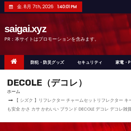
コ
金. 8月 7th, 2026
1:40:04 PM
ン
テ
saigai.xyz
ン
ツ
PR：本サイトはプロモーションを含みます。
へ
ス
キ
防犯・防災グッズ
セキュリティ
家電・
ッ
プ
DECOLE（デコレ）
ホーム
【 シズク 】リフレクター チャームセットリフレクター キー
も安全 かさ カサ かわいい ブランド DECOLE デコレ デコレ雑