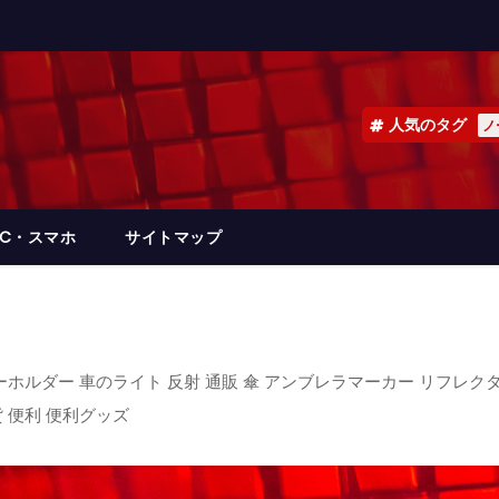
人気のタグ
ノ
PC・スマホ
サイトマップ
ホルダー 車のライト 反射 通販 傘 アンブレラマーカー リフレクタ
貨 便利 便利グッズ