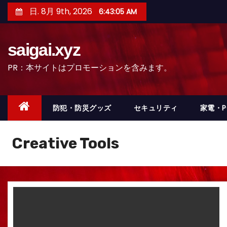
コ
日. 8月 9th, 2026
6:43:07 AM
ン
テ
saigai.xyz
ン
ツ
PR：本サイトはプロモーションを含みます。
へ
ス
キ
防犯・防災グッズ
セキュリティ
家電・
ッ
プ
Creative Tools