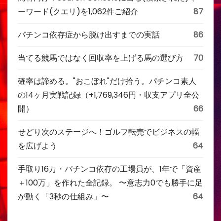
ーワード(クエリ)を1,062件ご紹介
87
パチンコ依存症から脱け出すまでの実話
86
当てる競馬ではなく回収率を上げる馬の選び方
70
確率は諦める。"おこぼれ"だけ拾う。パチンコ素人
の14ヶ月実戦記録（+1,769,346円・収支アプリ全公
開）
66
せどり次のステージへ！ゴルフ転売でビジネスの幅
を広げよう
64
手取り16万・パチンコ依存の工場員が、1年で「資産
＋100万」を作れた全記録。 〜意志力0でも勝手に足
が動く「3秒の仕組み」〜
64