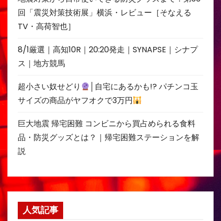
回「震災対策技術展」横浜・レビュー［そなえる
TV・高荷智也］
8/1厳選｜高知10R｜20:20発走｜SYNAPSE｜シナプ
ス｜地方競馬
超小さい奴せどり
│自宅にあるかも!? パチンコ玉
サイズの商品がヤフオクで3万円
巨大地震 帰宅困難 コンビニから買占められる食料
品・防災グッズとは？｜帰宅困難ステーションを解
説
人気記事