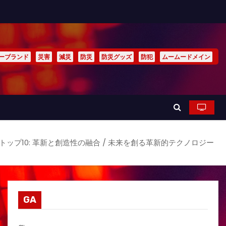
ーブランド
災害
減災
防災
防災グッズ
防犯
ムームードメイン
品トップ10: 革新と創造性の融合 / 未来を創る革新的テクノロジー
GA