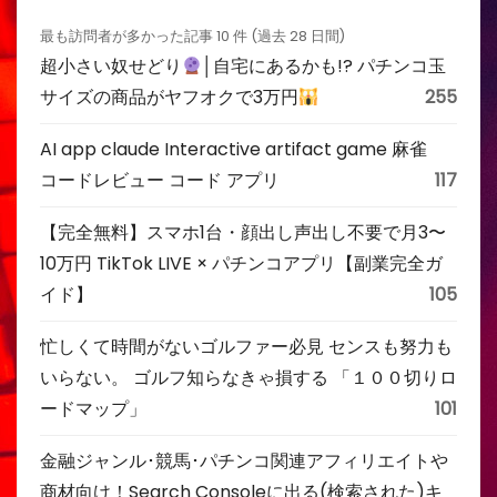
最も訪問者が多かった記事 10 件 (過去 28 日間)
超小さい奴せどり
│自宅にあるかも!? パチンコ玉
サイズの商品がヤフオクで3万円
255
AI app claude Interactive artifact game 麻雀
コードレビュー コード アプリ
117
【完全無料】スマホ1台・顔出し声出し不要で月3〜
10万円 TikTok LIVE × パチンコアプリ【副業完全ガ
イド】
105
忙しくて時間がないゴルファー必見 センスも努力も
いらない。 ゴルフ知らなきゃ損する 「１００切りロ
ードマップ」
101
金融ジャンル･競馬･パチンコ関連アフィリエイトや
商材向け！Search Consoleに出る(検索された)キ