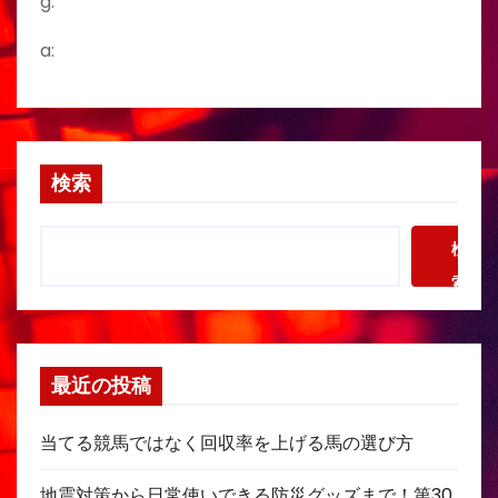
g:
a:
検索
検
索
最近の投稿
当てる競馬ではなく回収率を上げる馬の選び方
地震対策から日常使いできる防災グッズまで！第30