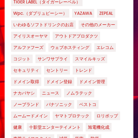
TIGER LABEL（タイガーレーベル）
Wpc.（ダブリュピーシー）
YAZAWA
ZEPEAL
いわゆるソフトドリンクのお店
その他のメーカー
アイリスオーヤマ
アウトドアプロダクツ
アルファフーズ
ウェブホスティング
エレコム
コジット
サンワサプライ
スマイルキッズ
セキュリティ
セントリー
トレンド
ドメイン取得
ドメイン登録
ドメイン管理
ナカバヤシ
ニュース
ノムラテック
ノーブランド
パナソニック
ベストコ
ムームードメイン
ヤマトプロテック
ロリポップ
健康
十影堂エンターテイメント
旭電機化成