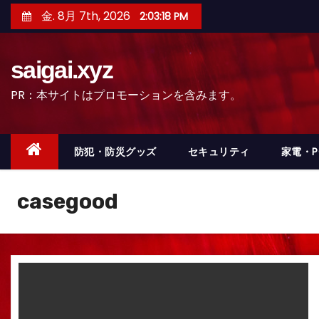
コ
金. 8月 7th, 2026
2:03:21 PM
ン
テ
saigai.xyz
ン
ツ
PR：本サイトはプロモーションを含みます。
へ
ス
キ
防犯・防災グッズ
セキュリティ
家電・
ッ
プ
casegood