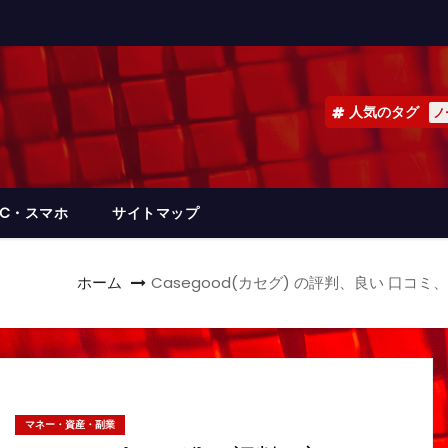
人気のタグ
ノ
PC・スマホ
サイトマップ
ホーム
Casegood(カセグ) の評判、良い 口
マネー・資産・副業