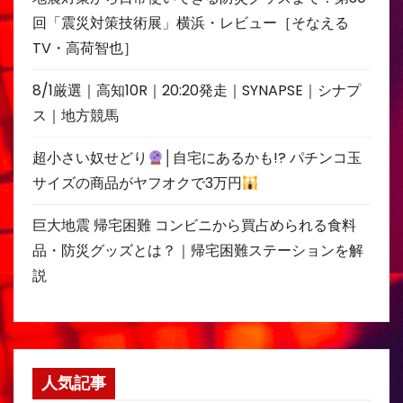
回「震災対策技術展」横浜・レビュー［そなえる
TV・高荷智也］
8/1厳選｜高知10R｜20:20発走｜SYNAPSE｜シナプ
ス｜地方競馬
超小さい奴せどり
│自宅にあるかも!? パチンコ玉
サイズの商品がヤフオクで3万円
巨大地震 帰宅困難 コンビニから買占められる食料
品・防災グッズとは？｜帰宅困難ステーションを解
説
人気記事