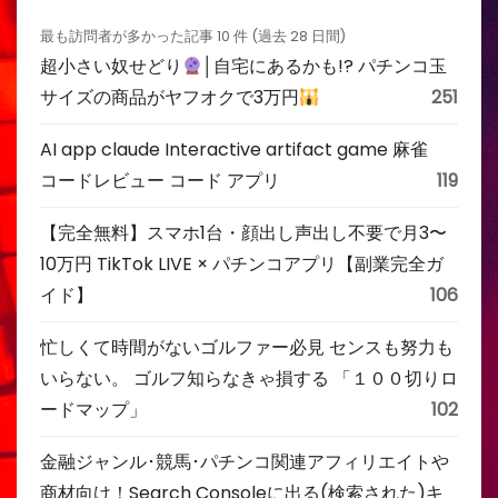
最も訪問者が多かった記事 10 件 (過去 28 日間)
超小さい奴せどり
│自宅にあるかも!? パチンコ玉
サイズの商品がヤフオクで3万円
251
AI app claude Interactive artifact game 麻雀
コードレビュー コード アプリ
119
【完全無料】スマホ1台・顔出し声出し不要で月3〜
10万円 TikTok LIVE × パチンコアプリ【副業完全ガ
イド】
106
忙しくて時間がないゴルファー必見 センスも努力も
いらない。 ゴルフ知らなきゃ損する 「１００切りロ
ードマップ」
102
金融ジャンル･競馬･パチンコ関連アフィリエイトや
商材向け！Search Consoleに出る(検索された)キ