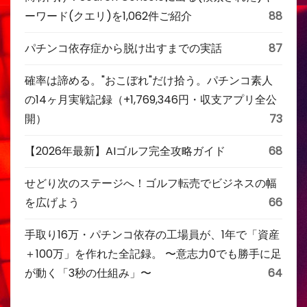
ーワード(クエリ)を1,062件ご紹介
88
パチンコ依存症から脱け出すまでの実話
87
確率は諦める。"おこぼれ"だけ拾う。パチンコ素人
の14ヶ月実戦記録（+1,769,346円・収支アプリ全公
開）
73
【2026年最新】AIゴルフ完全攻略ガイド
68
せどり次のステージへ！ゴルフ転売でビジネスの幅
を広げよう
66
手取り16万・パチンコ依存の工場員が、1年で「資産
＋100万」を作れた全記録。 〜意志力0でも勝手に足
が動く「3秒の仕組み」〜
64