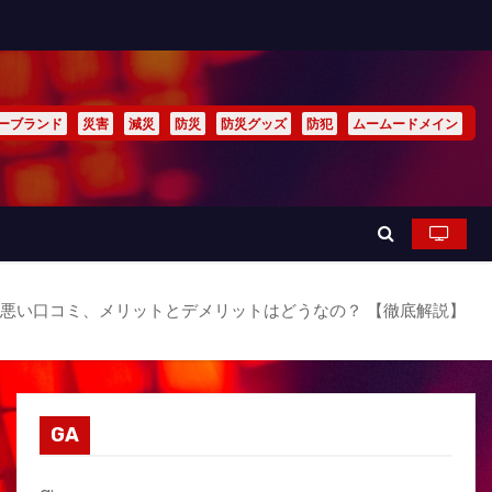
ーブランド
災害
減災
防災
防災グッズ
防犯
ムームードメイン
コミ、悪い口コミ、メリットとデメリットはどうなの？ 【徹底解説】
GA