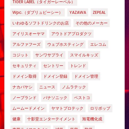
TIGER LABEL（タイガーレーベル）
Wpc.（ダブリュピーシー）
YAZAWA
ZEPEAL
いわゆるソフトドリンクのお店
その他のメーカー
アイリスオーヤマ
アウトドアプロダクツ
アルファフーズ
ウェブホスティング
エレコム
コジット
サンワサプライ
スマイルキッズ
セキュリティ
セントリー
トレンド
ドメイン取得
ドメイン登録
ドメイン管理
ナカバヤシ
ニュース
ノムラテック
ノーブランド
パナソニック
ベストコ
ムームードメイン
ヤマトプロテック
ロリポップ
健康
十影堂エンターテイメント
旭電機化成