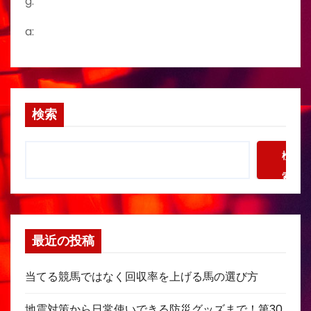
g:
a:
検索
検
索
最近の投稿
当てる競馬ではなく回収率を上げる馬の選び方
地震対策から日常使いできる防災グッズまで！第30