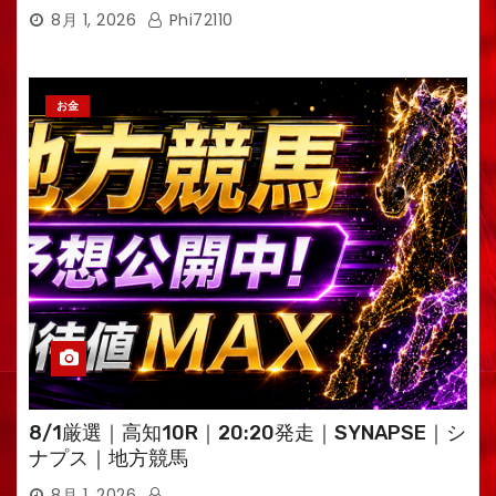
えるTV・高荷智也］
8月 1, 2026
Phi72110
お金
8/1厳選｜高知10R｜20:20発走｜SYNAPSE｜シ
ナプス｜地方競馬
8月 1, 2026