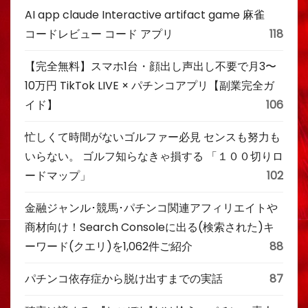
AI app claude Interactive artifact game 麻雀
コードレビュー コード アプリ
118
【完全無料】スマホ1台・顔出し声出し不要で月3〜
10万円 TikTok LIVE × パチンコアプリ【副業完全ガ
イド】
106
忙しくて時間がないゴルファー必見 センスも努力も
いらない。 ゴルフ知らなきゃ損する 「１００切りロ
ードマップ」
102
金融ジャンル･競馬･パチンコ関連アフィリエイトや
商材向け！Search Consoleに出る(検索された)キ
ーワード(クエリ)を1,062件ご紹介
88
パチンコ依存症から脱け出すまでの実話
87