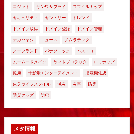
コジット
サンワサプライ
スマイルキッズ
セキュリティ
セントリー
トレンド
ドメイン取得
ドメイン登録
ドメイン管理
ナカバヤシ
ニュース
ノムラテック
ノーブランド
パナソニック
ベストコ
ムームードメイン
ヤマトプロテック
ロリポップ
健康
十影堂エンターテイメント
旭電機化成
東芝ライフスタイル
減災
災害
防災
防災グッズ
防犯
メタ情報