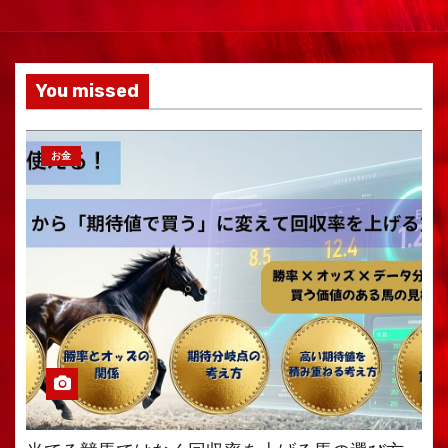
You missed
お金