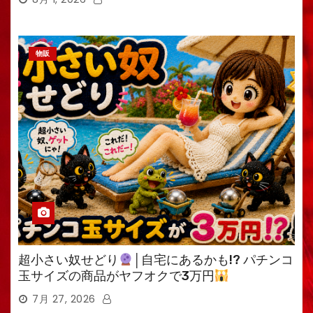
物販
超小さい奴せどり
│自宅にあるかも!? パチンコ
玉サイズの商品がヤフオクで3万円
7月 27, 2026