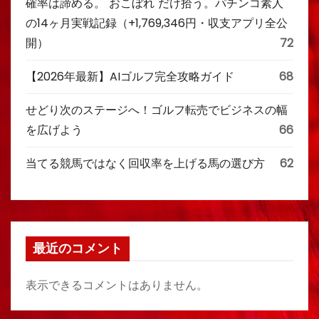
確率は諦める。"おこぼれ"だけ拾う。パチンコ素人
の14ヶ月実戦記録（+1,769,346円・収支アプリ全公
開）
72
【2026年最新】AIゴルフ完全攻略ガイド
68
せどり次のステージへ！ゴルフ転売でビジネスの幅
を広げよう
66
当てる競馬ではなく回収率を上げる馬の選び方
62
最近のコメント
表示できるコメントはありません。