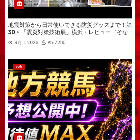
地震対策から日常使いできる防災グッズまで！第
30回「震災対策技術展」横浜・レビュー［そな
えるTV・高荷智也］
8月 1, 2026
Phi72110
お金