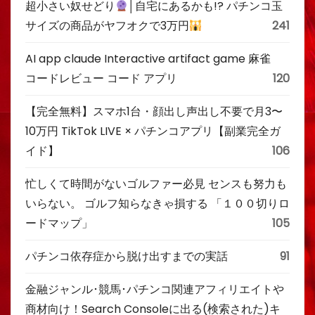
超小さい奴せどり
│自宅にあるかも!? パチンコ玉
サイズの商品がヤフオクで3万円
241
AI app claude Interactive artifact game 麻雀
コードレビュー コード アプリ
120
【完全無料】スマホ1台・顔出し声出し不要で月3〜
10万円 TikTok LIVE × パチンコアプリ【副業完全ガ
イド】
106
忙しくて時間がないゴルファー必見 センスも努力も
いらない。 ゴルフ知らなきゃ損する 「１００切りロ
ードマップ」
105
パチンコ依存症から脱け出すまでの実話
91
金融ジャンル･競馬･パチンコ関連アフィリエイトや
商材向け！Search Consoleに出る(検索された)キ