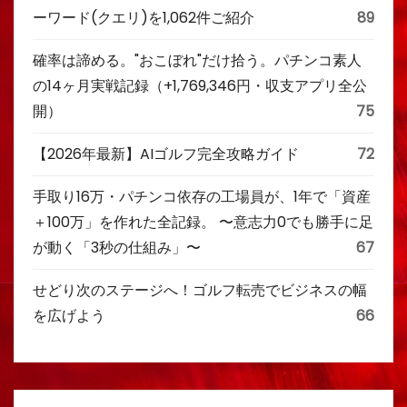
ーワード(クエリ)を1,062件ご紹介
89
確率は諦める。"おこぼれ"だけ拾う。パチンコ素人
の14ヶ月実戦記録（+1,769,346円・収支アプリ全公
開）
75
【2026年最新】AIゴルフ完全攻略ガイド
72
手取り16万・パチンコ依存の工場員が、1年で「資産
＋100万」を作れた全記録。 〜意志力0でも勝手に足
が動く「3秒の仕組み」〜
67
せどり次のステージへ！ゴルフ転売でビジネスの幅
を広げよう
66