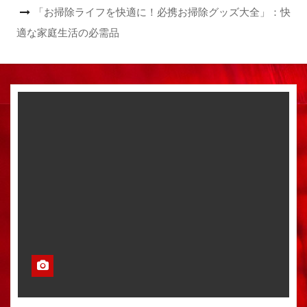
「お掃除ライフを快適に！必携お掃除グッズ大全」：快
適な家庭生活の必需品