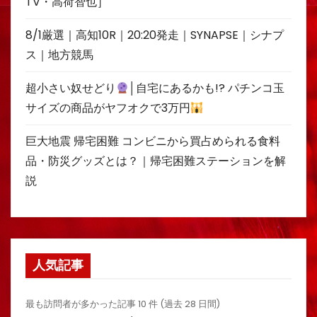
TV・高荷智也］
8/1厳選｜高知10R｜20:20発走｜SYNAPSE｜シナプ
ス｜地方競馬
超小さい奴せどり
│自宅にあるかも!? パチンコ玉
サイズの商品がヤフオクで3万円
巨大地震 帰宅困難 コンビニから買占められる食料
品・防災グッズとは？｜帰宅困難ステーションを解
説
人気記事
最も訪問者が多かった記事 10 件 (過去 28 日間)