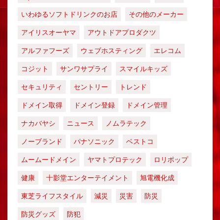
いわゆるソフトドリンクのお店
その他のメーカー
アイリスオーヤマ
アウトドアプロダクツ
アルファフーズ
ウェブホスティング
エレコム
コジット
サンワサプライ
スマイルキッズ
セキュリティ
セントリー
トレンド
ドメイン取得
ドメイン登録
ドメイン管理
ナカバヤシ
ニュース
ノムラテック
ノーブランド
パナソニック
ベストコ
ムームードメイン
ヤマトプロテック
ロリポップ
健康
十影堂エンターテイメント
旭電機化成
東芝ライフスタイル
減災
災害
防災
防災グッズ
防犯