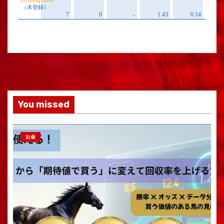
You missed
お金