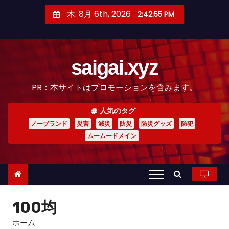
コ
木. 8月 6th, 2026
2:42:56 PM
ン
テ
ン
saigai.xyz
ツ
へ
PR：本サイトはプロモーションを含みます。
ス
キ
人気のタグ
ッ
ノーブランド
災害
減災
防災
防災グッズ
防犯
プ
ムームードメイン
100均
ホーム