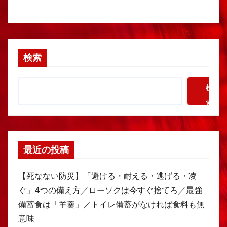
検索
検
索
最近の投稿
【死なない防災】「避ける・耐える・逃げる・凌
ぐ」4つの備え方／ローソクは今すぐ捨てろ／最強
備蓄食は「羊羹」／トイレ備蓄がなければ食料も無
意味