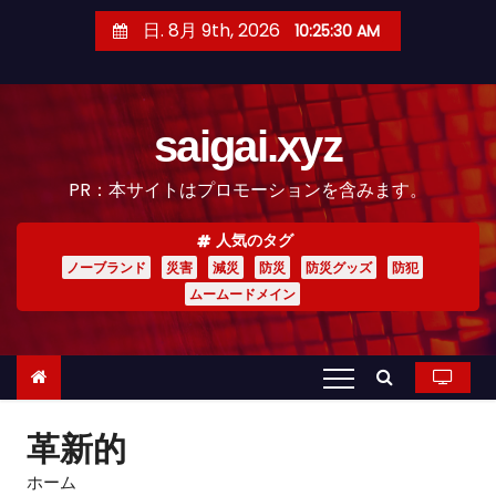
コ
日. 8月 9th, 2026
10:25:31 AM
ン
テ
ン
saigai.xyz
ツ
へ
PR：本サイトはプロモーションを含みます。
ス
キ
人気のタグ
ッ
ノーブランド
災害
減災
防災
防災グッズ
防犯
プ
ムームードメイン
革新的
ホーム