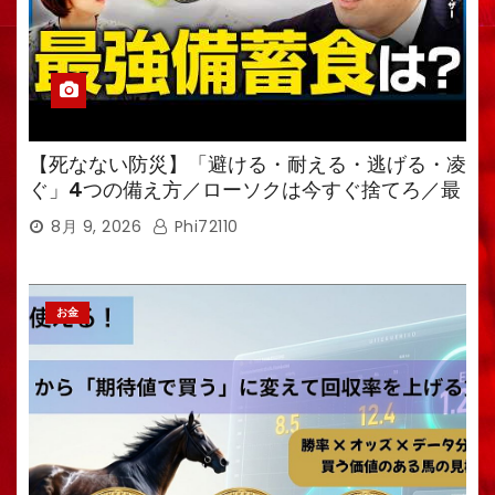
【死なない防災】「避ける・耐える・逃げる・凌
ぐ」4つの備え方／ローソクは今すぐ捨てろ／最
強備蓄食は「羊羹」／トイレ備蓄がなければ食料
8月 9, 2026
Phi72110
も無意味
お金