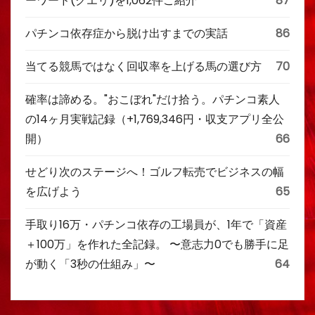
ーワード(クエリ)を1,062件ご紹介
87
パチンコ依存症から脱け出すまでの実話
86
当てる競馬ではなく回収率を上げる馬の選び方
70
確率は諦める。"おこぼれ"だけ拾う。パチンコ素人
の14ヶ月実戦記録（+1,769,346円・収支アプリ全公
開）
66
せどり次のステージへ！ゴルフ転売でビジネスの幅
を広げよう
65
手取り16万・パチンコ依存の工場員が、1年で「資産
＋100万」を作れた全記録。 〜意志力0でも勝手に足
が動く「3秒の仕組み」〜
64