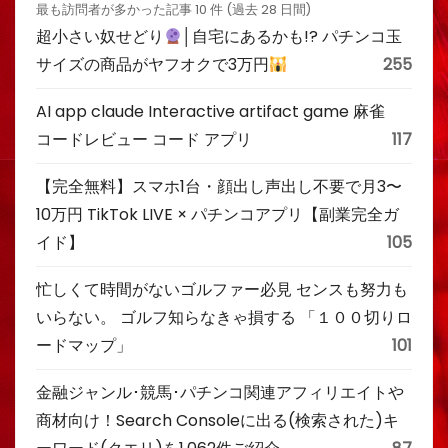
最も訪問者が多かった記事 10 件 (過去 28 日間)
超小さい奴せどり
│自宅にあるかも!? パチンコ玉
サイズの商品がヤフオクで3万円
255
AI app claude Interactive artifact game 麻雀
コードレビュー コード アプリ
117
【完全無料】スマホ1台・顔出し声出し不要で月3〜
10万円 TikTok LIVE × パチンコアプリ【副業完全ガ
イド】
105
忙しくて時間がないゴルファー必見 センスも努力も
いらない。 ゴルフ知らなきゃ損する 「１００切りロ
ードマップ」
101
金融ジャンル･競馬･パチンコ関連アフィリエイトや
商材向け！Search Consoleに出る(検索された)キ