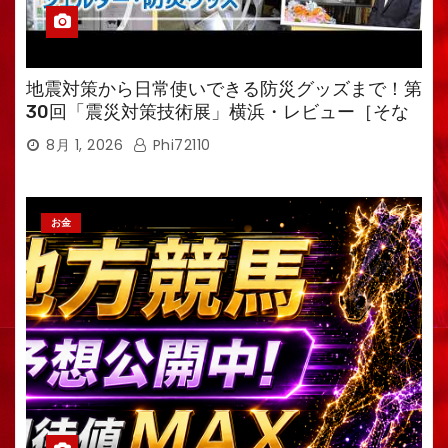
地震対策から日常使いできる防災グッズまで！第
30回「震災対策技術展」横浜・レビュー［そな
えるTV・高荷智也］
8月 1, 2026
Phi72110
お金