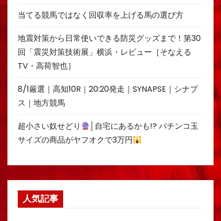
当てる競馬ではなく回収率を上げる馬の選び方
地震対策から日常使いできる防災グッズまで！第30
回「震災対策技術展」横浜・レビュー［そなえる
TV・高荷智也］
8/1厳選｜高知10R｜20:20発走｜SYNAPSE｜シナプ
ス｜地方競馬
超小さい奴せどり
│自宅にあるかも!? パチンコ玉
サイズの商品がヤフオクで3万円
人気記事