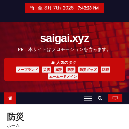
コ
金. 8月 7th, 2026
7:42:25 PM
ン
テ
ン
saigai.xyz
ツ
へ
PR：本サイトはプロモーションを含みます。
ス
キ
人気のタグ
ッ
ノーブランド
災害
減災
防災
防災グッズ
防犯
プ
ムームードメイン
防災
ホーム