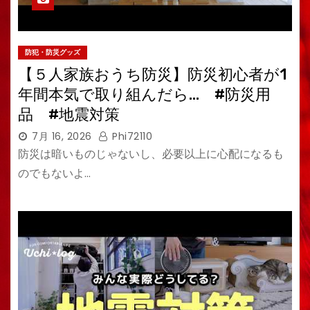
防犯・防災グッズ
【５人家族おうち防災】防災初心者が1
年間本気で取り組んだら… #防災用
品 #地震対策
7月 16, 2026
Phi72110
防災は暗いものじゃないし、必要以上に心配になるも
のでもないよ…