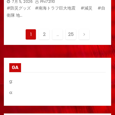
7月 5, 2026
Phi72110
#防災グッズ #南海トラフ巨大地震 #減災 #自
衛隊 地…
投
1
2
…
25
稿
の
ペ
GA
ー
g:
ジ
a:
送
り