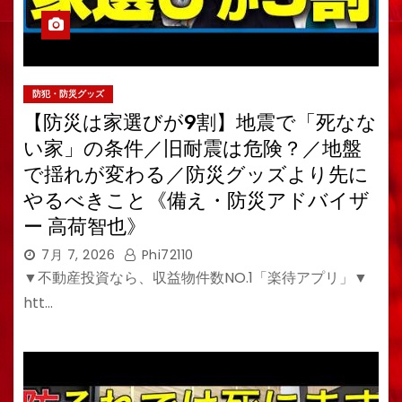
防犯・防災グッズ
【防災は家選びが9割】地震で「死なな
い家」の条件／旧耐震は危険？／地盤
で揺れが変わる／防災グッズより先に
やるべきこと《備え・防災アドバイザ
ー 高荷智也》
7月 7, 2026
Phi72110
▼不動産投資なら、収益物件数NO.1「楽待アプリ」▼
htt…