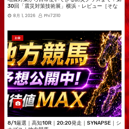
30回「震災対策技術展」横浜・レビュー［そな
えるTV・高荷智也］
8月 1, 2026
Phi72110
お金
8/1厳選｜高知10R｜20:20発走｜SYNAPSE｜シ