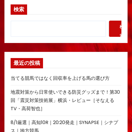
検索
検
索
最近の投稿
当てる競馬ではなく回収率を上げる馬の選び方
地震対策から日常使いできる防災グッズまで！第30
回「震災対策技術展」横浜・レビュー［そなえる
TV・高荷智也］
8/1厳選｜高知10R｜20:20発走｜SYNAPSE｜シナプ
ス｜地方競馬