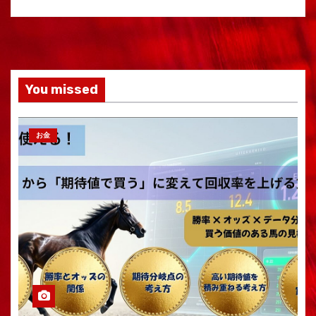
You missed
お金