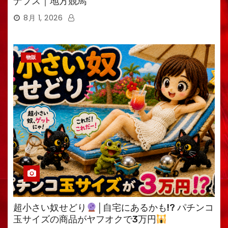
ナプス｜地方競馬
8月 1, 2026
物販
超小さい奴せどり
│自宅にあるかも!? パチンコ
玉サイズの商品がヤフオクで3万円