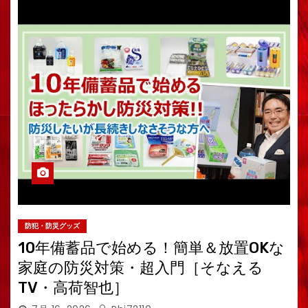
防犯・防災グッズ
10年備蓄品で始める！簡単＆放置OKな
家庭の防災対策・超入門［そなえる
TV・高荷智也］