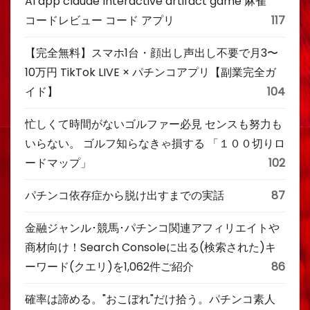
AI app claude Interactive artifact game 麻雀
コードレビュー コード アプリ
117
【完全無料】スマホ1台・顔出し声出し不要で月3〜
10万円 TikTok LIVE × パチンコアプリ【副業完全ガ
イド】
104
忙しくて時間がないゴルファー必見 センスも努力も
いらない。 ゴルフ知らなきゃ損する 「１００切りロ
ードマップ」
102
パチンコ依存症から脱け出すまでの実話
87
金融ジャンル･競馬･パチンコ関連アフィリエイトや
商材向け！Search Consoleに出る(検索された)キ
ーワード(クエリ)を1,062件ご紹介
86
確率は諦める。"おこぼれ"だけ拾う。パチンコ素人