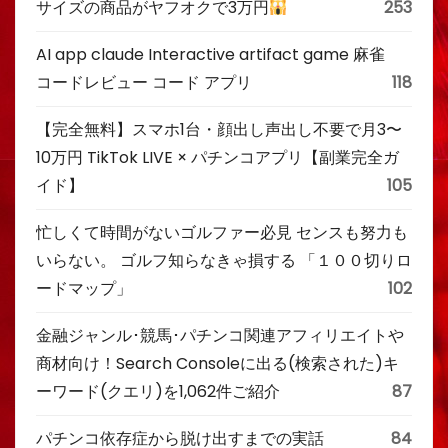
サイズの商品がヤフオクで3万円
253
AI app claude Interactive artifact game 麻雀
コードレビュー コード アプリ
118
【完全無料】スマホ1台・顔出し声出し不要で月3〜
10万円 TikTok LIVE × パチンコアプリ【副業完全ガ
イド】
105
忙しくて時間がないゴルファー必見 センスも努力も
いらない。 ゴルフ知らなきゃ損する 「１００切りロ
ードマップ」
102
金融ジャンル･競馬･パチンコ関連アフィリエイトや
商材向け！Search Consoleに出る(検索された)キ
ーワード(クエリ)を1,062件ご紹介
87
パチンコ依存症から脱け出すまでの実話
84