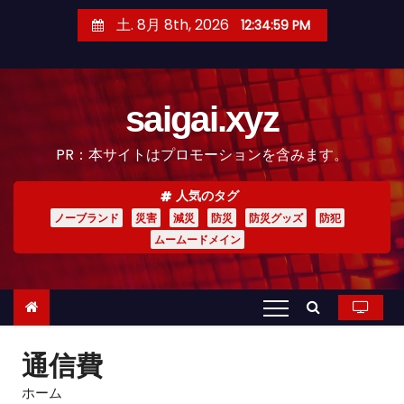
コ
土. 8月 8th, 2026
12:35:00 PM
ン
テ
ン
saigai.xyz
ツ
へ
PR：本サイトはプロモーションを含みます。
ス
キ
人気のタグ
ッ
ノーブランド
災害
減災
防災
防災グッズ
防犯
プ
ムームードメイン
通信費
ホーム