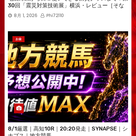
30回「震災対策技術展」横浜・レビュー［そな
えるTV・高荷智也］
8月 1, 2026
Phi72110
お金
8/1厳選｜高知10R｜20:20発走｜SYNAPSE｜シ
ナプス｜地方競馬