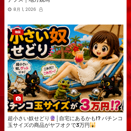
8月 1, 2026
物販
超小さい奴せどり
│自宅にあるかも!? パチンコ
玉サイズの商品がヤフオクで3万円