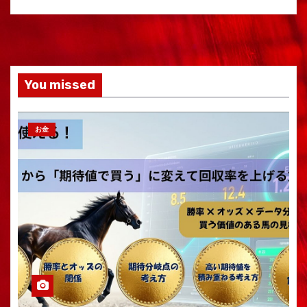
You missed
お金