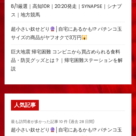
8/1厳選｜高知10R｜20:20発走｜SYNAPSE｜シナプ
ス｜地方競馬
超小さい奴せどり
│自宅にあるかも!? パチンコ玉
サイズの商品がヤフオクで3万円
巨大地震 帰宅困難 コンビニから買占められる食料
品・防災グッズとは？｜帰宅困難ステーションを解
説
人気記事
最も訪問者が多かった記事 10 件 (過去 28 日間)
超小さい奴せどり
│自宅にあるかも!? パチンコ玉