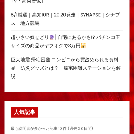
TV・高荷智也］
8/1厳選｜高知10R｜20:20発走｜SYNAPSE｜シナプ
ス｜地方競馬
超小さい奴せどり
│自宅にあるかも!? パチンコ玉
サイズの商品がヤフオクで3万円
巨大地震 帰宅困難 コンビニから買占められる食料
品・防災グッズとは？｜帰宅困難ステーションを解
説
人気記事
最も訪問者が多かった記事 10 件 (過去 28 日間)