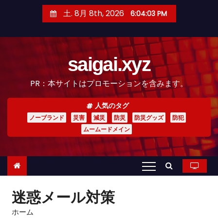
コ
土. 8月 8th, 2026
6:04:04 PM
ン
テ
ン
saigai.xyz
ツ
へ
PR：本サイトはプロモーションを含みます。
ス
キ
人気のタグ
ッ
ノーブランド
災害
減災
防災
防災グッズ
防犯
プ
ムームードメイン
迷惑メール対策
ホーム