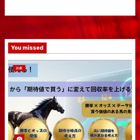
You missed
お金