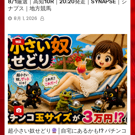
8/1厳選｜高知10R｜20:20発走｜SYNAPSE｜シ
ナプス｜地方競馬
8月 1, 2026
物販
超小さい奴せどり
│自宅にあるかも!? パチンコ