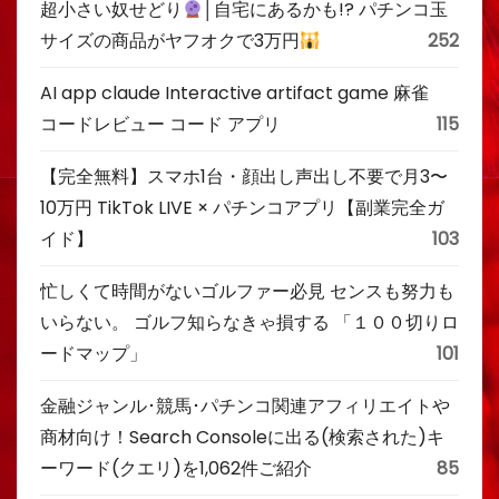
超小さい奴せどり
│自宅にあるかも!? パチンコ玉
サイズの商品がヤフオクで3万円
252
AI app claude Interactive artifact game 麻雀
コードレビュー コード アプリ
115
【完全無料】スマホ1台・顔出し声出し不要で月3〜
10万円 TikTok LIVE × パチンコアプリ【副業完全ガ
イド】
103
忙しくて時間がないゴルファー必見 センスも努力も
いらない。 ゴルフ知らなきゃ損する 「１００切りロ
ードマップ」
101
金融ジャンル･競馬･パチンコ関連アフィリエイトや
商材向け！Search Consoleに出る(検索された)キ
ーワード(クエリ)を1,062件ご紹介
85