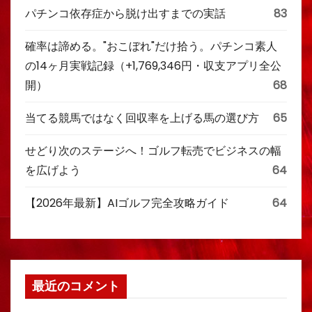
パチンコ依存症から脱け出すまでの実話
83
確率は諦める。"おこぼれ"だけ拾う。パチンコ素人
の14ヶ月実戦記録（+1,769,346円・収支アプリ全公
開）
68
当てる競馬ではなく回収率を上げる馬の選び方
65
せどり次のステージへ！ゴルフ転売でビジネスの幅
を広げよう
64
【2026年最新】AIゴルフ完全攻略ガイド
64
最近のコメント