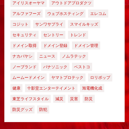
アイリスオーヤマ
アウトドアプロダクツ
アルファフーズ
ウェブホスティング
エレコム
コジット
サンワサプライ
スマイルキッズ
セキュリティ
セントリー
トレンド
ドメイン取得
ドメイン登録
ドメイン管理
ナカバヤシ
ニュース
ノムラテック
ノーブランド
パナソニック
ベストコ
ムームードメイン
ヤマトプロテック
ロリポップ
健康
十影堂エンターテイメント
旭電機化成
東芝ライフスタイル
減災
災害
防災
防災グッズ
防犯