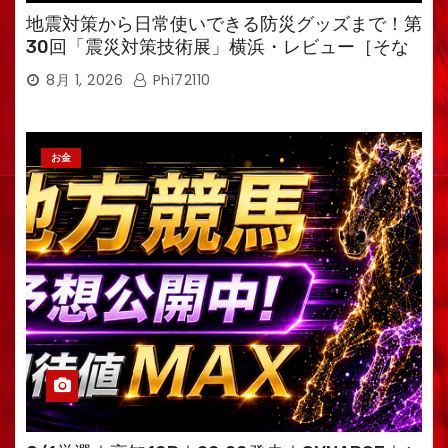
地震対策から日常使いできる防災グッズまで！第
30回「震災対策技術展」横浜・レビュー［そな
えるTV・高荷智也］
8月 1, 2026
Phi72110
お金