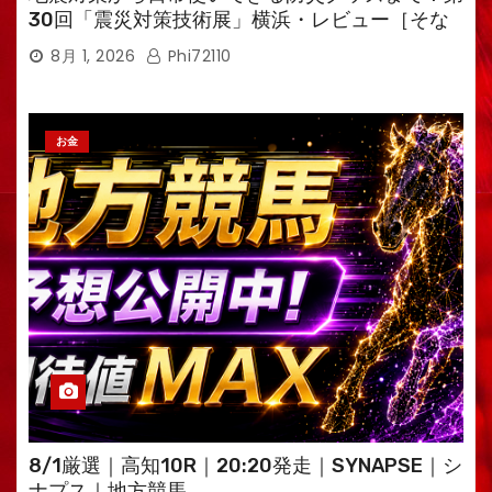
30回「震災対策技術展」横浜・レビュー［そな
えるTV・高荷智也］
8月 1, 2026
Phi72110
お金
8/1厳選｜高知10R｜20:20発走｜SYNAPSE｜シ
ナプス｜地方競馬