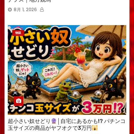
8月 1, 2026
物販
超小さい奴せどり
│自宅にあるかも!? パチンコ
玉サイズの商品がヤフオクで3万円