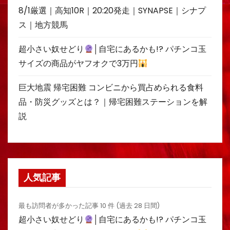
8/1厳選｜高知10R｜20:20発走｜SYNAPSE｜シナプ
ス｜地方競馬
超小さい奴せどり
│自宅にあるかも!? パチンコ玉
サイズの商品がヤフオクで3万円
巨大地震 帰宅困難 コンビニから買占められる食料
品・防災グッズとは？｜帰宅困難ステーションを解
説
人気記事
最も訪問者が多かった記事 10 件 (過去 28 日間)
超小さい奴せどり
│自宅にあるかも!? パチンコ玉