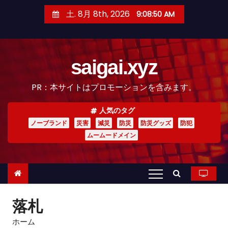
コ
土. 8月 8th, 2026
9:08:51 AM
ン
テ
ン
saigai.xyz
ツ
へ
PR：本サイトはプロモーションを含みます。
ス
キ
人気のタグ
ッ
ノーブランド
災害
減災
防災
防災グッズ
防犯
プ
ムームードメイン
落札
ホーム