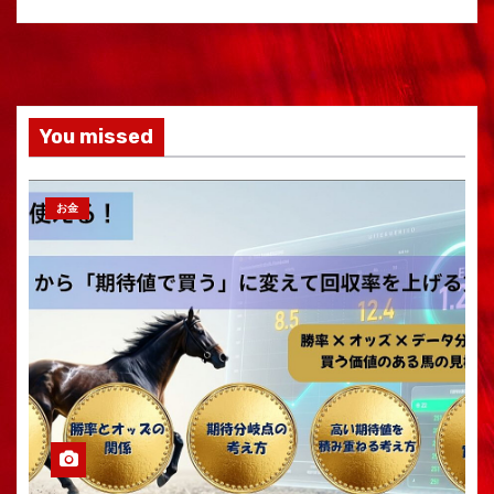
You missed
お金