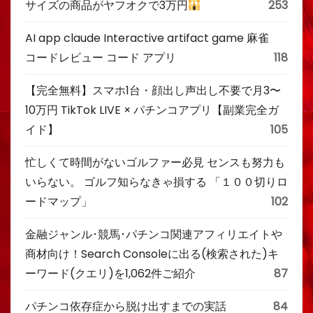
サイズの商品がヤフオクで3万円
253
AI app claude Interactive artifact game 麻雀
コードレビュー コード アプリ
118
【完全無料】スマホ1台・顔出し声出し不要で月3〜
10万円 TikTok LIVE × パチンコアプリ【副業完全ガ
イド】
105
忙しくて時間がないゴルファー必見 センスも努力も
いらない。 ゴルフ知らなきゃ損する 「１００切りロ
ードマップ」
102
金融ジャンル･競馬･パチンコ関連アフィリエイトや
商材向け！Search Consoleに出る(検索された)キ
ーワード(クエリ)を1,062件ご紹介
87
パチンコ依存症から脱け出すまでの実話
84