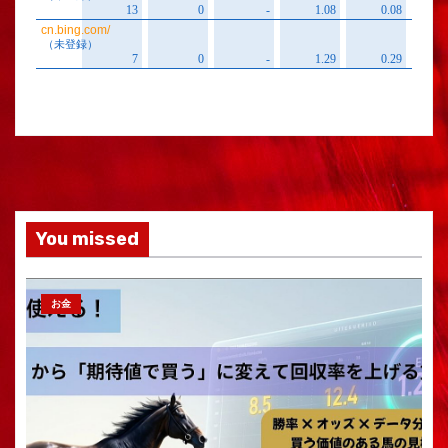
You missed
お金