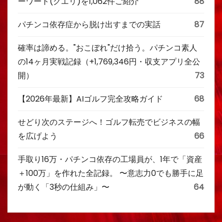
ーワード(クエリ)を1,062件ご紹介
88
パチンコ依存症から脱け出すまでの実話
87
確率は諦める。"おこぼれ"だけ拾う。パチンコ素人
の14ヶ月実戦記録（+1,769,346円・収支アプリ全公
開）
73
【2026年最新】AIゴルフ完全攻略ガイド
68
せどり次のステージへ！ゴルフ転売でビジネスの幅
を広げよう
66
手取り16万・パチンコ依存の工場員が、1年で「資産
＋100万」を作れた全記録。 〜意志力0でも勝手に足
が動く「3秒の仕組み」〜
64