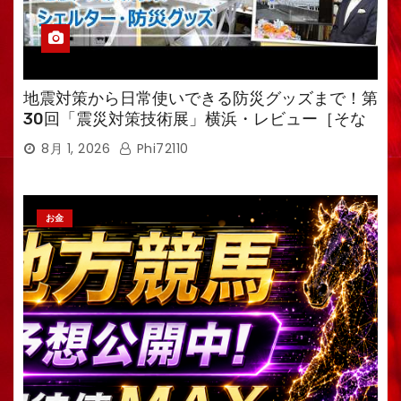
地震対策から日常使いできる防災グッズまで！第
30回「震災対策技術展」横浜・レビュー［そな
えるTV・高荷智也］
8月 1, 2026
Phi72110
お金