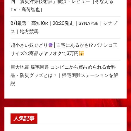
回「震災対策技術展」横浜・レビュー［そなえる
TV・高荷智也］
8/1厳選｜高知10R｜20:20発走｜SYNAPSE｜シナプ
ス｜地方競馬
超小さい奴せどり
│自宅にあるかも!? パチンコ玉
サイズの商品がヤフオクで3万円
巨大地震 帰宅困難 コンビニから買占められる食料
品・防災グッズとは？｜帰宅困難ステーションを解
説
人気記事