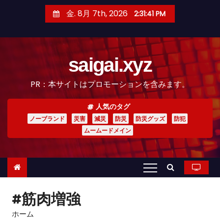
コ
金. 8月 7th, 2026
2:31:42 PM
ン
テ
ン
saigai.xyz
ツ
へ
PR：本サイトはプロモーションを含みます。
ス
キ
人気のタグ
ッ
ノーブランド
災害
減災
防災
防災グッズ
防犯
プ
ムームードメイン
#筋肉増強
ホーム