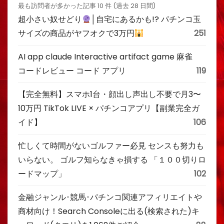
最も訪問者が多かった記事 10 件 (過去 28 日間)
超小さい奴せどり
│自宅にあるかも!? パチンコ玉
サイズの商品がヤフオクで3万円
251
AI app claude Interactive artifact game 麻雀
コードレビュー コード アプリ
119
【完全無料】スマホ1台・顔出し声出し不要で月3〜
10万円 TikTok LIVE × パチンコアプリ【副業完全ガ
イド】
106
忙しくて時間がないゴルファー必見 センスも努力も
いらない。 ゴルフ知らなきゃ損する 「１００切りロ
ードマップ」
102
金融ジャンル･競馬･パチンコ関連アフィリエイトや
商材向け！Search Consoleに出る(検索された)キ