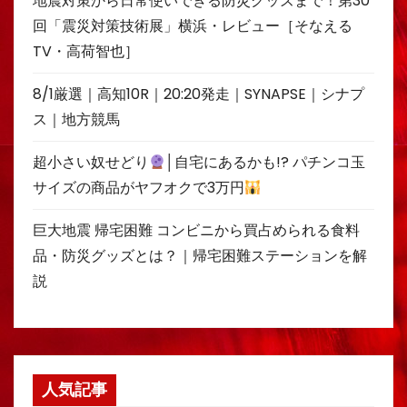
地震対策から日常使いできる防災グッズまで！第30
回「震災対策技術展」横浜・レビュー［そなえる
TV・高荷智也］
8/1厳選｜高知10R｜20:20発走｜SYNAPSE｜シナプ
ス｜地方競馬
超小さい奴せどり
│自宅にあるかも!? パチンコ玉
サイズの商品がヤフオクで3万円
巨大地震 帰宅困難 コンビニから買占められる食料
品・防災グッズとは？｜帰宅困難ステーションを解
説
人気記事