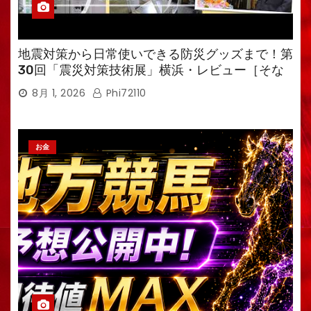
地震対策から日常使いできる防災グッズまで！第
30回「震災対策技術展」横浜・レビュー［そな
えるTV・高荷智也］
8月 1, 2026
Phi72110
お金