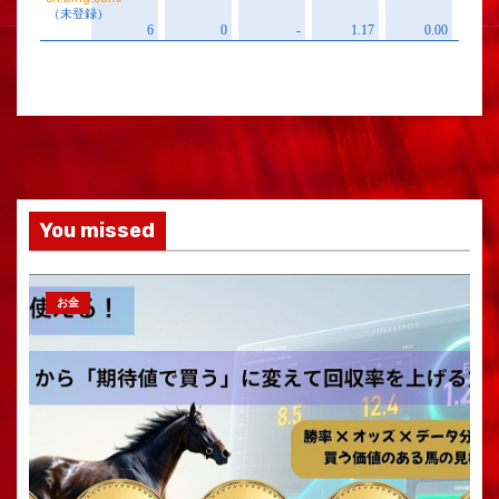
You missed
お金