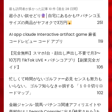
最も訪問者が多かった記事 10 件 (過去 28 日間)
超小さい奴せどり
│自宅にあるかも!? パチンコ玉
サイズの商品がヤフオクで3万円
251
AI app claude Interactive artifact game 麻雀
コードレビュー コード アプリ
119
【完全無料】スマホ1台・顔出し声出し不要で月3〜
10万円 TikTok LIVE × パチンコアプリ【副業完全ガ
イド】
106
忙しくて時間がないゴルファー必見 センスも努力も
いらない。 ゴルフ知らなきゃ損する 「１００切りロ
ードマップ」
102
金融ジャンル･競馬･パチンコ関連アフィリエイトや
商材向け！Search Consoleに出る(検索された)キ