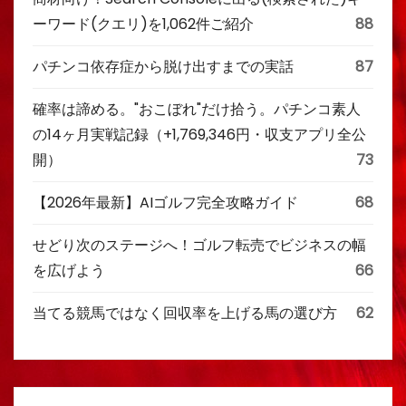
ーワード(クエリ)を1,062件ご紹介
88
パチンコ依存症から脱け出すまでの実話
87
確率は諦める。"おこぼれ"だけ拾う。パチンコ素人
の14ヶ月実戦記録（+1,769,346円・収支アプリ全公
開）
73
【2026年最新】AIゴルフ完全攻略ガイド
68
せどり次のステージへ！ゴルフ転売でビジネスの幅
を広げよう
66
当てる競馬ではなく回収率を上げる馬の選び方
62