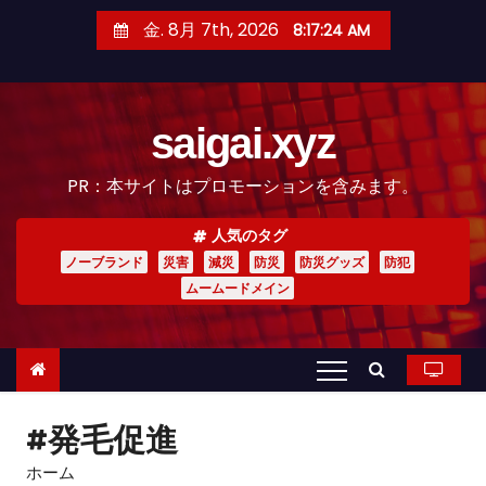
コ
金. 8月 7th, 2026
8:17:25 AM
ン
テ
ン
saigai.xyz
ツ
へ
PR：本サイトはプロモーションを含みます。
ス
キ
人気のタグ
ッ
ノーブランド
災害
減災
防災
防災グッズ
防犯
プ
ムームードメイン
#発毛促進
ホーム