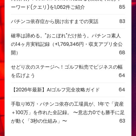
ーワード(クエリ)を1,062件ご紹介
85
パチンコ依存症から脱け出すまでの実話
83
確率は諦める。"おこぼれ"だけ拾う。パチンコ素人
の14ヶ月実戦記録（+1,769,346円・収支アプリ全公
開）
68
せどり次のステージへ！ゴルフ転売でビジネスの幅
を広げよう
64
【2026年最新】AIゴルフ完全攻略ガイド
64
手取り16万・パチンコ依存の工場員が、1年で「資産
＋100万」を作れた全記録。 〜意志力0でも勝手に足
が動く「3秒の仕組み」〜
63