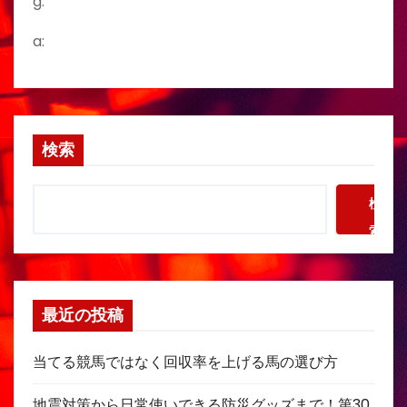
g:
a:
検索
検
索
最近の投稿
当てる競馬ではなく回収率を上げる馬の選び方
地震対策から日常使いできる防災グッズまで！第30