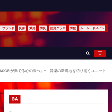
ーブランド
災害
減災
防災
防災グッズ
防犯
ムームードメイン
OASOBIが奏でる心の調べ」- 音楽の新境地を切り開くユニット
GA