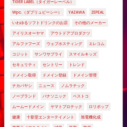
TIGER LABEL（タイガーレーベル）
Wpc.（ダブリュピーシー）
YAZAWA
ZEPEAL
いわゆるソフトドリンクのお店
その他のメーカー
アイリスオーヤマ
アウトドアプロダクツ
アルファフーズ
ウェブホスティング
エレコム
コジット
サンワサプライ
スマイルキッズ
セキュリティ
セントリー
トレンド
ドメイン取得
ドメイン登録
ドメイン管理
ナカバヤシ
ニュース
ノムラテック
ノーブランド
パナソニック
ベストコ
ムームードメイン
ヤマトプロテック
ロリポップ
健康
十影堂エンターテイメント
旭電機化成