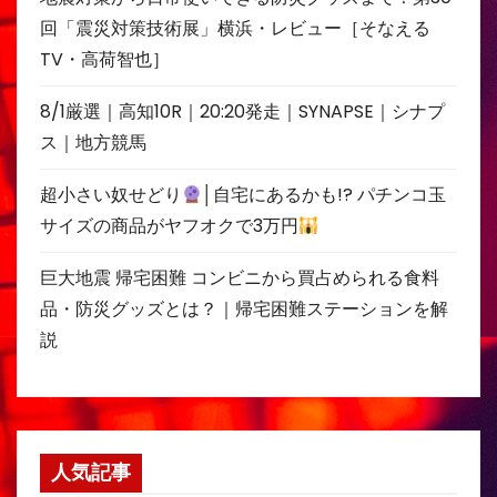
回「震災対策技術展」横浜・レビュー［そなえる
TV・高荷智也］
8/1厳選｜高知10R｜20:20発走｜SYNAPSE｜シナプ
ス｜地方競馬
超小さい奴せどり
│自宅にあるかも!? パチンコ玉
サイズの商品がヤフオクで3万円
巨大地震 帰宅困難 コンビニから買占められる食料
品・防災グッズとは？｜帰宅困難ステーションを解
説
人気記事