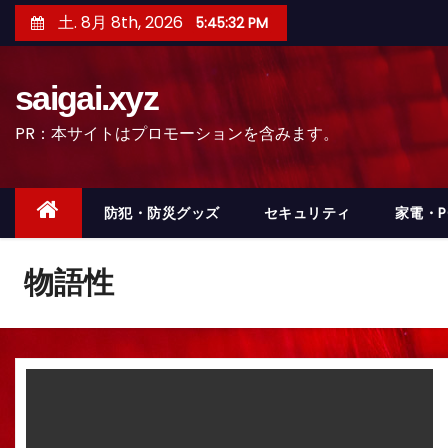
コ
土. 8月 8th, 2026
5:45:35 PM
ン
テ
saigai.xyz
ン
ツ
PR：本サイトはプロモーションを含みます。
へ
ス
キ
防犯・防災グッズ
セキュリティ
家電・
ッ
プ
物語性