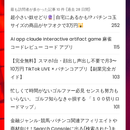
最も訪問者が多かった記事 10 件 (過去 28 日間)
超小さい奴せどり
│自宅にあるかも!? パチンコ玉
サイズの商品がヤフオクで3万円
252
AI app claude Interactive artifact game 麻雀
コードレビュー コード アプリ
115
【完全無料】スマホ1台・顔出し声出し不要で月3〜
10万円 TikTok LIVE × パチンコアプリ【副業完全ガ
イド】
103
忙しくて時間がないゴルファー必見 センスも努力も
いらない。 ゴルフ知らなきゃ損する 「１００切りロ
ードマップ」
101
金融ジャンル･競馬･パチンコ関連アフィリエイトや
商材向け！Search Consoleに出る(検索された)キ