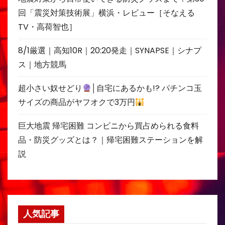
回「震災対策技術展」横浜・レビュー［そなえる
TV・高荷智也］
8/1厳選｜高知10R｜20:20発走｜SYNAPSE｜シナプ
ス｜地方競馬
超小さい奴せどり
│自宅にあるかも!? パチンコ玉
サイズの商品がヤフオクで3万円
巨大地震 帰宅困難 コンビニから買占められる食料
品・防災グッズとは？｜帰宅困難ステーションを解
説
人気記事