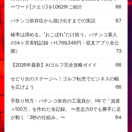
ーワード(クエリ)を1,062件ご紹介
88
パチンコ依存症から脱け出すまでの実話
87
確率は諦める。"おこぼれ"だけ拾う。パチンコ素人
の14ヶ月実戦記録（+1,769,346円・収支アプリ全公
開）
73
【2026年最新】AIゴルフ完全攻略ガイド
68
せどり次のステージへ！ゴルフ転売でビジネスの幅
を広げよう
66
手取り16万・パチンコ依存の工場員が、1年で「資産
＋100万」を作れた全記録。 〜意志力0でも勝手に足
が動く「3秒の仕組み」〜
64