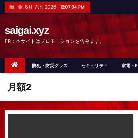
コ
金. 8月 7th, 2026
12:07:37 PM
ン
テ
saigai.xyz
ン
ツ
PR：本サイトはプロモーションを含みます。
へ
ス
キ
防犯・防災グッズ
セキュリティ
家電・
ッ
プ
月額2