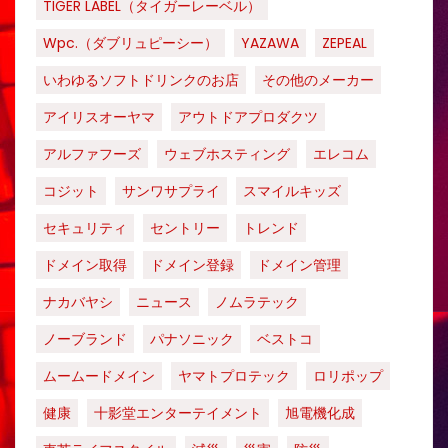
TIGER LABEL（タイガーレーベル）
Wpc.（ダブリュピーシー）
YAZAWA
ZEPEAL
いわゆるソフトドリンクのお店
その他のメーカー
アイリスオーヤマ
アウトドアプロダクツ
アルファフーズ
ウェブホスティング
エレコム
コジット
サンワサプライ
スマイルキッズ
セキュリティ
セントリー
トレンド
ドメイン取得
ドメイン登録
ドメイン管理
ナカバヤシ
ニュース
ノムラテック
ノーブランド
パナソニック
ベストコ
ムームードメイン
ヤマトプロテック
ロリポップ
健康
十影堂エンターテイメント
旭電機化成