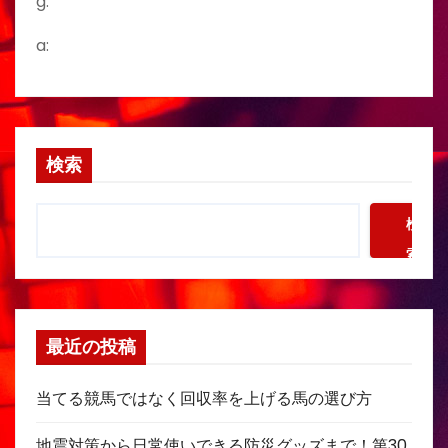
g:
a:
検索
検
索
最近の投稿
当てる競馬ではなく回収率を上げる馬の選び方
地震対策から日常使いできる防災グッズまで！第30