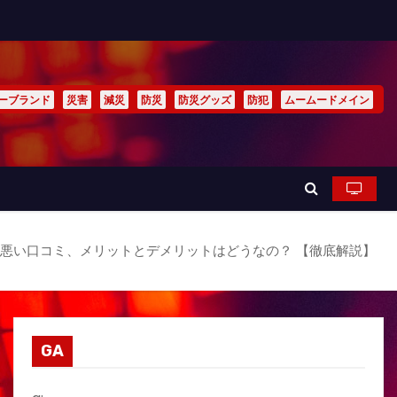
ーブランド
災害
減災
防災
防災グッズ
防犯
ムームードメイン
コミ、悪い口コミ、メリットとデメリットはどうなの？ 【徹底解説】
GA