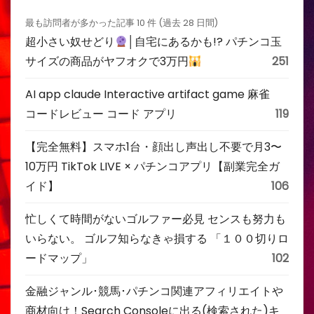
最も訪問者が多かった記事 10 件 (過去 28 日間)
超小さい奴せどり
│自宅にあるかも!? パチンコ玉
サイズの商品がヤフオクで3万円
251
AI app claude Interactive artifact game 麻雀
コードレビュー コード アプリ
119
【完全無料】スマホ1台・顔出し声出し不要で月3〜
10万円 TikTok LIVE × パチンコアプリ【副業完全ガ
イド】
106
忙しくて時間がないゴルファー必見 センスも努力も
いらない。 ゴルフ知らなきゃ損する 「１００切りロ
ードマップ」
102
金融ジャンル･競馬･パチンコ関連アフィリエイトや
商材向け！Search Consoleに出る(検索された)キ