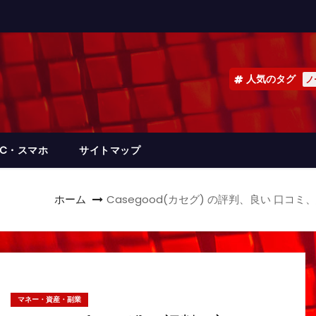
人気のタグ
ノ
PC・スマホ
サイトマップ
ホーム
Casegood(カセグ) の評判、良い 口
マネー・資産・副業