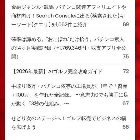
金融ジャンル･競馬･パチンコ関連アフィリエイトや
商材向け！Search Consoleに出る(検索された)キ
ーワード(クエリ)を1,062件ご紹介
89
確率は諦める。"おこぼれ"だけ拾う。パチンコ素人
の14ヶ月実戦記録（+1,769,346円・収支アプリ全公
開）
75
【2026年最新】AIゴルフ完全攻略ガイド
72
手取り16万・パチンコ依存の工場員が、1年で「資産
＋100万」を作れた全記録。 〜意志力0でも勝手に足
が動く「3秒の仕組み」〜
67
せどり次のステージへ！ゴルフ転売でビジネスの幅
を広げよう
66