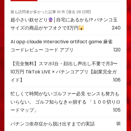
最も訪問者が多かった記事 10 件 (過去 28 日間)
超小さい奴せどり
│自宅にあるかも!? パチンコ玉
サイズの商品がヤフオクで3万円
240
AI app claude Interactive artifact game 麻雀
コードレビュー コード アプリ
120
【完全無料】スマホ1台・顔出し声出し不要で月3〜
10万円 TikTok LIVE × パチンコアプリ【副業完全ガ
イド】
106
忙しくて時間がないゴルファー必見 センスも努力も
いらない。 ゴルフ知らなきゃ損する 「１００切りロ
ードマップ」
105
パチンコ依存症から脱け出すまでの実話
91