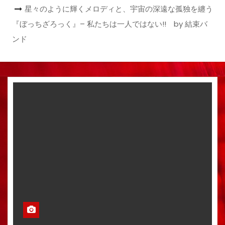
星々のように輝くメロディと、宇宙の深遠な孤独を纏う
『ぼっちざろっく』– 私たちは一人ではない!! by 結束バ
ンド