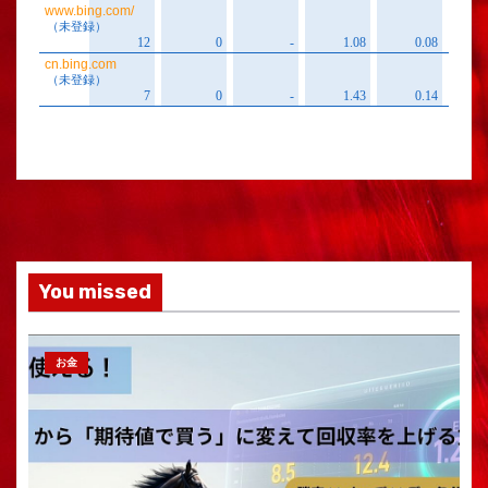
You missed
お金