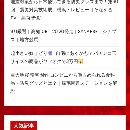
地震対策から日常使いできる防災グッズまで！第30
回「震災対策技術展」横浜・レビュー［そなえる
TV・高荷智也］
8/1厳選｜高知10R｜20:20発走｜SYNAPSE｜シナプ
ス｜地方競馬
超小さい奴せどり
│自宅にあるかも!? パチンコ玉
サイズの商品がヤフオクで3万円
巨大地震 帰宅困難 コンビニから買占められる食料
品・防災グッズとは？｜帰宅困難ステーションを解
説
人気記事