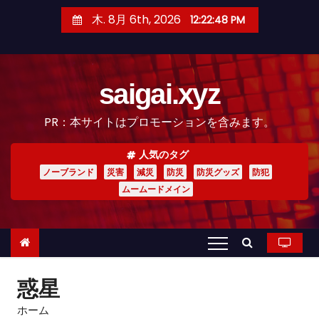
コ
木. 8月 6th, 2026
12:22:50 PM
ン
テ
ン
saigai.xyz
ツ
へ
PR：本サイトはプロモーションを含みます。
ス
キ
人気のタグ
ッ
ノーブランド
災害
減災
防災
防災グッズ
防犯
プ
ムームードメイン
惑星
ホーム