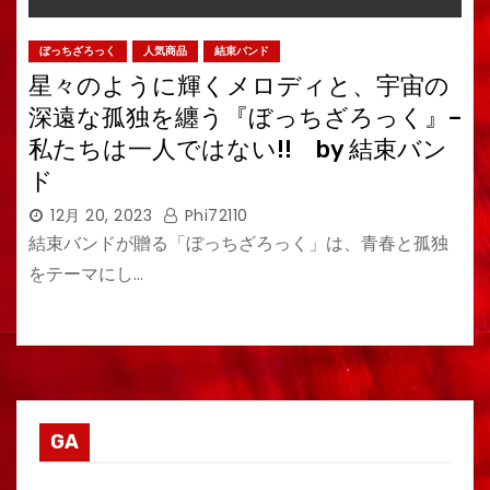
ぼっちざろっく
人気商品
結束バンド
星々のように輝くメロディと、宇宙の
深遠な孤独を纏う『ぼっちざろっく』–
私たちは一人ではない!! by 結束バン
ド
12月 20, 2023
Phi72110
結束バンドが贈る「ぼっちざろっく」は、青春と孤独
をテーマにし…
GA