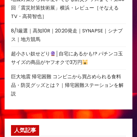
回「震災対策技術展」横浜・レビュー［そなえる
TV・高荷智也］
8/1厳選｜高知10R｜20:20発走｜SYNAPSE｜シナプ
ス｜地方競馬
超小さい奴せどり
│自宅にあるかも!? パチンコ玉
サイズの商品がヤフオクで3万円
巨大地震 帰宅困難 コンビニから買占められる食料
品・防災グッズとは？｜帰宅困難ステーションを解
説
人気記事