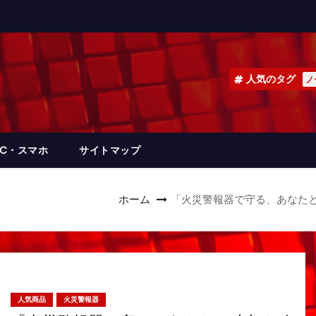
人気のタグ
ノ
PC・スマホ
サイトマップ
ホーム
「火災警報器で守る、あなた
人気商品
火災警報器