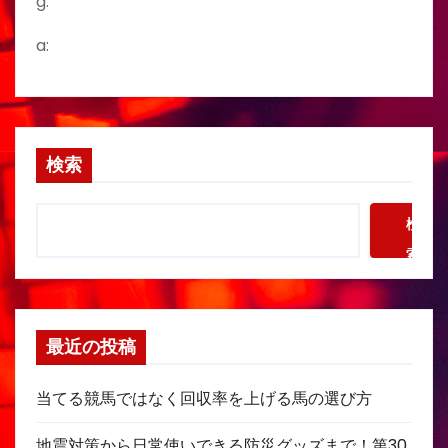
g:
a:
検索
検
索
最近の投稿
当てる競馬ではなく回収率を上げる馬の選び方
地震対策から日常使いできる防災グッズまで！第30