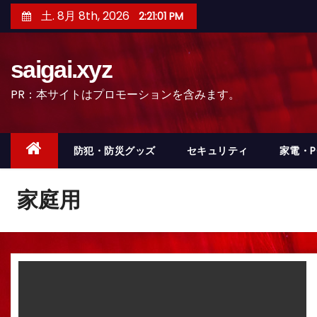
コ
土. 8月 8th, 2026
2:21:04 PM
ン
テ
saigai.xyz
ン
ツ
PR：本サイトはプロモーションを含みます。
へ
ス
キ
防犯・防災グッズ
セキュリティ
家電・
ッ
プ
家庭用