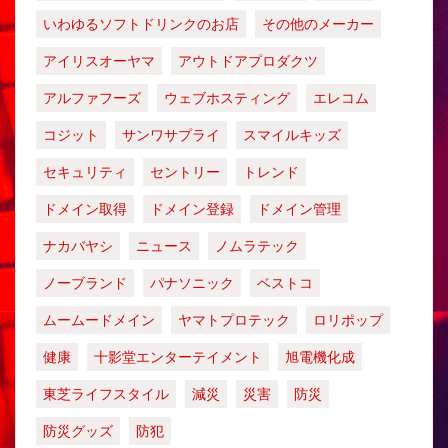
いわゆるソフトドリンクのお店
その他のメーカー
アイリスオーヤマ
アウトドアプロダクツ
アルファフーズ
ウェブホスティング
エレコム
コジット
サンワサプライ
スマイルキッズ
セキュリティ
セントリー
トレンド
ドメイン取得
ドメイン登録
ドメイン管理
ナカバヤシ
ニュース
ノムラテック
ノーブランド
パナソニック
ベストコ
ムームードメイン
ヤマトプロテック
ロリポップ
健康
十影堂エンターテイメント
旭電機化成
東芝ライフスタイル
減災
災害
防災
防災グッズ
防犯