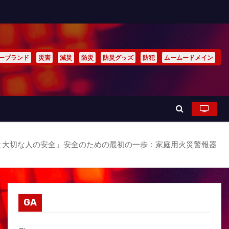
ーブランド
災害
減災
防災
防災グッズ
防犯
ムームードメイン
と大切な人の安全」安全のための最初の一歩：家庭用火災警報器
GA