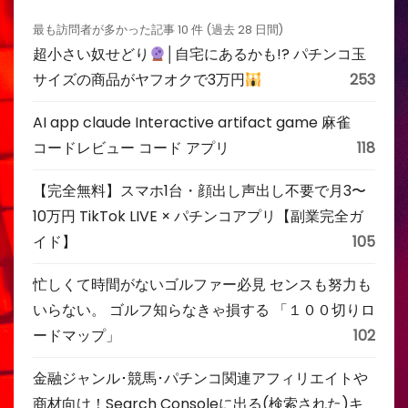
最も訪問者が多かった記事 10 件 (過去 28 日間)
超小さい奴せどり
│自宅にあるかも!? パチンコ玉
サイズの商品がヤフオクで3万円
253
AI app claude Interactive artifact game 麻雀
コードレビュー コード アプリ
118
【完全無料】スマホ1台・顔出し声出し不要で月3〜
10万円 TikTok LIVE × パチンコアプリ【副業完全ガ
イド】
105
忙しくて時間がないゴルファー必見 センスも努力も
いらない。 ゴルフ知らなきゃ損する 「１００切りロ
ードマップ」
102
金融ジャンル･競馬･パチンコ関連アフィリエイトや
商材向け！Search Consoleに出る(検索された)キ