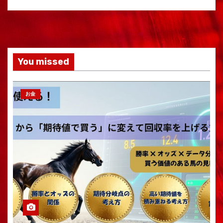
You missed
お金