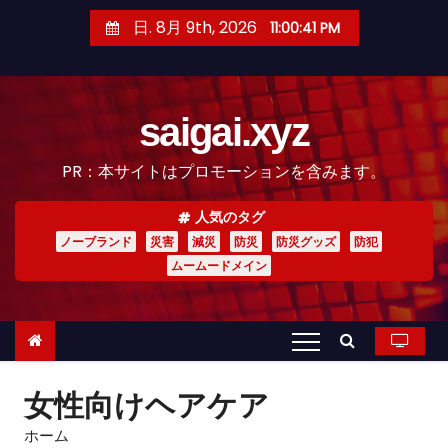
コ
日. 8月 9th, 2026
11:00:43 PM
ン
テ
ン
saigai.xyz
ツ
へ
PR：本サイトはプロモーションを含みます。
ス
キ
人気のタグ
ッ
ノーブランド
災害
減災
防災
防災グッズ
防犯
プ
ムームードメイン
女性向けヘアケア
ホーム