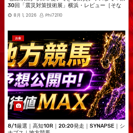
30回「震災対策技術展」横浜・レビュー［そな
えるTV・高荷智也］
8月 1, 2026
Phi72110
お金
8/1厳選｜高知10R｜20:20発走｜SYNAPSE｜シ
ナプス｜地方競馬