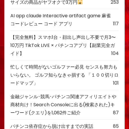
サイズの商品がヤフオクで3万円
253
AI app claude Interactive artifact game 麻雀
コードレビュー コード アプリ
117
【完全無料】スマホ1台・顔出し声出し不要で月3〜
10万円 TikTok LIVE × パチンコアプリ【副業完全ガ
イド】
104
忙しくて時間がないゴルファー必見 センスも努力も
いらない。 ゴルフ知らなきゃ損する 「１００切りロ
ードマップ」
101
金融ジャンル･競馬･パチンコ関連アフィリエイトや
商材向け！Search Consoleに出る(検索された)キ
ーワード(クエリ)を1,062件ご紹介
87
パチンコ依存症から脱け出すまでの実話
85