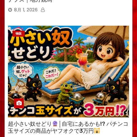
8月 1, 2026
物販
超小さい奴せどり
│自宅にあるかも!? パチンコ
玉サイズの商品がヤフオクで3万円