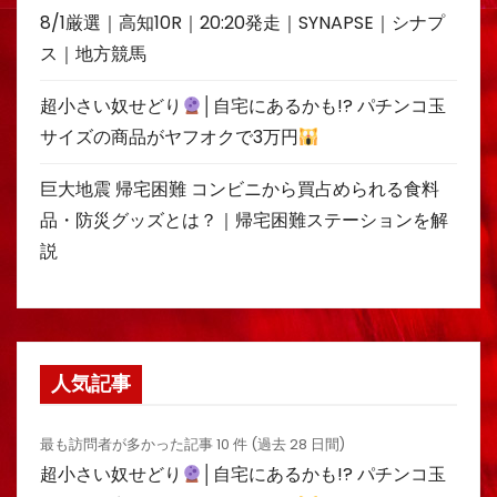
8/1厳選｜高知10R｜20:20発走｜SYNAPSE｜シナプ
ス｜地方競馬
超小さい奴せどり
│自宅にあるかも!? パチンコ玉
サイズの商品がヤフオクで3万円
巨大地震 帰宅困難 コンビニから買占められる食料
品・防災グッズとは？｜帰宅困難ステーションを解
説
人気記事
最も訪問者が多かった記事 10 件 (過去 28 日間)
超小さい奴せどり
│自宅にあるかも!? パチンコ玉