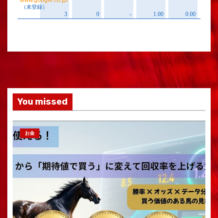
You missed
お金