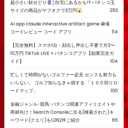
超小さい奴せどり
│自宅にあるかも!? パチンコ玉
サイズの商品がヤフオクで3万円
253
AI app claude Interactive artifact game 麻雀
コードレビュー コード アプリ
114
【完全無料】スマホ1台・顔出し声出し不要で月3〜
10万円 TikTok LIVE × パチンコアプリ【副業完全ガ
イド】
104
忙しくて時間がないゴルファー必見 センスも努力も
いらない。 ゴルフ知らなきゃ損する 「１００切りロ
ードマップ」
100
金融ジャンル･競馬･パチンコ関連アフィリエイトや
商材向け！Search Consoleに出る(検索された)キ
ーワード(クエリ)を1,062件ご紹介
85