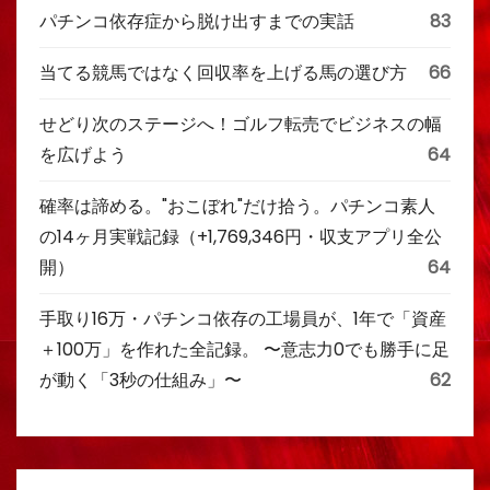
パチンコ依存症から脱け出すまでの実話
83
当てる競馬ではなく回収率を上げる馬の選び方
66
せどり次のステージへ！ゴルフ転売でビジネスの幅
を広げよう
64
確率は諦める。"おこぼれ"だけ拾う。パチンコ素人
の14ヶ月実戦記録（+1,769,346円・収支アプリ全公
開）
64
手取り16万・パチンコ依存の工場員が、1年で「資産
＋100万」を作れた全記録。 〜意志力0でも勝手に足
が動く「3秒の仕組み」〜
62