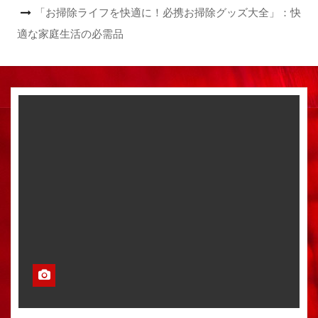
「お掃除ライフを快適に！必携お掃除グッズ大全」：快
適な家庭生活の必需品