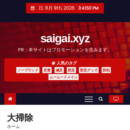
コ
日. 8月 9th, 2026
3:41:51 PM
ン
テ
ン
saigai.xyz
ツ
へ
PR：本サイトはプロモーションを含みます。
ス
キ
人気のタグ
ッ
ノーブランド
災害
減災
防災
防災グッズ
防犯
プ
ムームードメイン
大掃除
ホーム