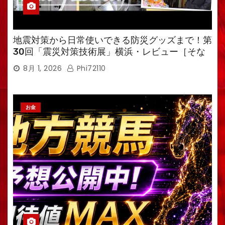
地震対策から日常使いできる防災グッズまで！第
30回「震災対策技術展」横浜・レビュー［そな
えるTV・高荷智也］
8月 1, 2026
Phi72110
お金