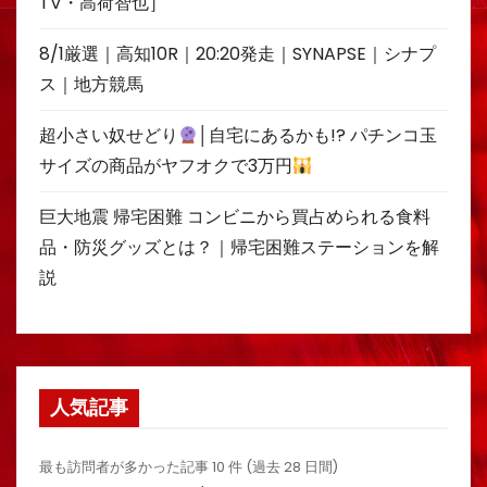
TV・高荷智也］
8/1厳選｜高知10R｜20:20発走｜SYNAPSE｜シナプ
ス｜地方競馬
超小さい奴せどり
│自宅にあるかも!? パチンコ玉
サイズの商品がヤフオクで3万円
巨大地震 帰宅困難 コンビニから買占められる食料
品・防災グッズとは？｜帰宅困難ステーションを解
説
人気記事
最も訪問者が多かった記事 10 件 (過去 28 日間)