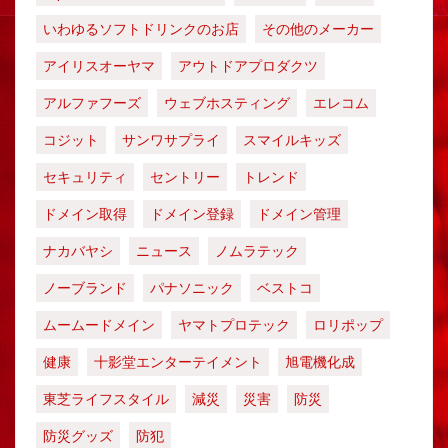
いわゆるソフトドリンクのお店
その他のメーカー
アイリスオーヤマ
アウトドアプロダクツ
アルファフーズ
ウェブホスティング
エレコム
コジット
サンワサプライ
スマイルキッズ
セキュリティ
セントリー
トレンド
ドメイン取得
ドメイン登録
ドメイン管理
ナカバヤシ
ニュース
ノムラテック
ノーブランド
パナソニック
ベストコ
ムームードメイン
ヤマトプロテック
ロリポップ
健康
十影堂エンターテイメント
旭電機化成
東芝ライフスタイル
減災
災害
防災
防災グッズ
防犯