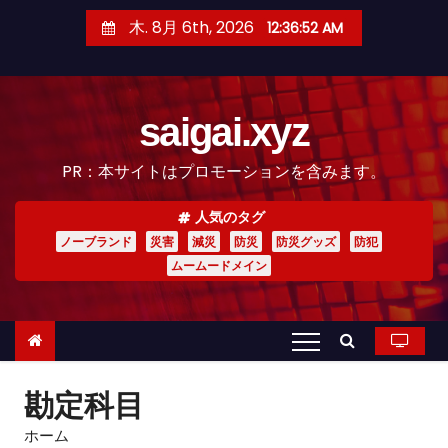
コ
木. 8月 6th, 2026
12:36:53 AM
ン
テ
ン
saigai.xyz
ツ
へ
PR：本サイトはプロモーションを含みます。
ス
キ
人気のタグ
ッ
ノーブランド
災害
減災
防災
防災グッズ
防犯
プ
ムームードメイン
勘定科目
ホーム