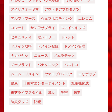
いわゆるソフトドリンクのお店
その他のメーカー
アイリスオーヤマ
アウトドアプロダクツ
アルファフーズ
ウェブホスティング
エレコム
コジット
サンワサプライ
スマイルキッズ
セキュリティ
セントリー
トレンド
ドメイン取得
ドメイン登録
ドメイン管理
ナカバヤシ
ニュース
ノムラテック
ノーブランド
パナソニック
ベストコ
ムームードメイン
ヤマトプロテック
ロリポップ
健康
十影堂エンターテイメント
旭電機化成
東芝ライフスタイル
減災
災害
防災
防災グッズ
防犯