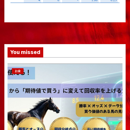
You missed
お金