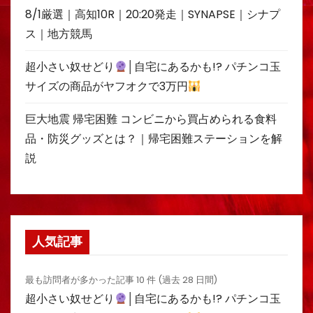
8/1厳選｜高知10R｜20:20発走｜SYNAPSE｜シナプ
ス｜地方競馬
超小さい奴せどり
│自宅にあるかも!? パチンコ玉
サイズの商品がヤフオクで3万円
巨大地震 帰宅困難 コンビニから買占められる食料
品・防災グッズとは？｜帰宅困難ステーションを解
説
人気記事
最も訪問者が多かった記事 10 件 (過去 28 日間)
超小さい奴せどり
│自宅にあるかも!? パチンコ玉