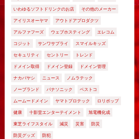
いわゆるソフトドリンクのお店
その他のメーカー
アイリスオーヤマ
アウトドアプロダクツ
アルファフーズ
ウェブホスティング
エレコム
コジット
サンワサプライ
スマイルキッズ
セキュリティ
セントリー
トレンド
ドメイン取得
ドメイン登録
ドメイン管理
ナカバヤシ
ニュース
ノムラテック
ノーブランド
パナソニック
ベストコ
ムームードメイン
ヤマトプロテック
ロリポップ
健康
十影堂エンターテイメント
旭電機化成
東芝ライフスタイル
減災
災害
防災
防災グッズ
防犯