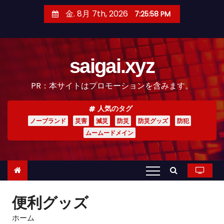
コ
金. 8月 7th, 2026
7:25:59 PM
ン
テ
ン
saigai.xyz
ツ
へ
PR：本サイトはプロモーションを含みます。
ス
キ
人気のタグ
ッ
ノーブランド
災害
減災
防災
防災グッズ
防犯
プ
ムームードメイン
便利グッズ
ホーム