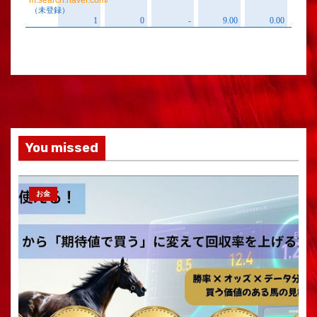
You missed
お金