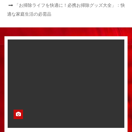
「お掃除ライフを快適に！必携お掃除グッズ大全」：快
適な家庭生活の必需品