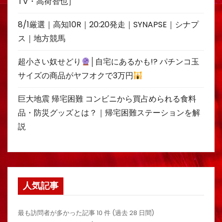
TV・高荷智也］
8/1厳選｜高知10R｜20:20発走｜SYNAPSE｜シナプ
ス｜地方競馬
超小さい奴せどり
│自宅にあるかも!? パチンコ玉
サイズの商品がヤフオクで3万円
巨大地震 帰宅困難 コンビニから買占められる食料
品・防災グッズとは？｜帰宅困難ステーションを解
説
人気記事
最も訪問者が多かった記事 10 件 (過去 28 日間)