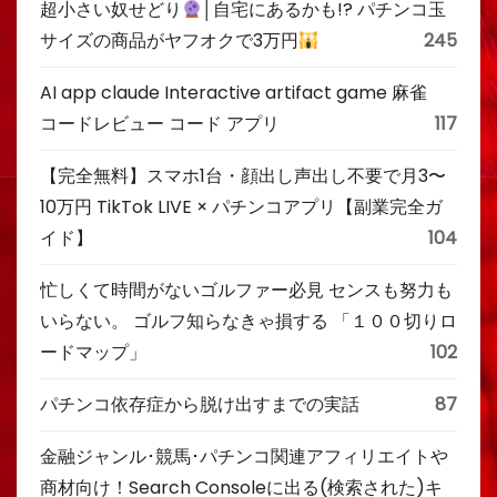
超小さい奴せどり
│自宅にあるかも!? パチンコ玉
サイズの商品がヤフオクで3万円
245
AI app claude Interactive artifact game 麻雀
コードレビュー コード アプリ
117
【完全無料】スマホ1台・顔出し声出し不要で月3〜
10万円 TikTok LIVE × パチンコアプリ【副業完全ガ
イド】
104
忙しくて時間がないゴルファー必見 センスも努力も
いらない。 ゴルフ知らなきゃ損する 「１００切りロ
ードマップ」
102
パチンコ依存症から脱け出すまでの実話
87
金融ジャンル･競馬･パチンコ関連アフィリエイトや
商材向け！Search Consoleに出る(検索された)キ