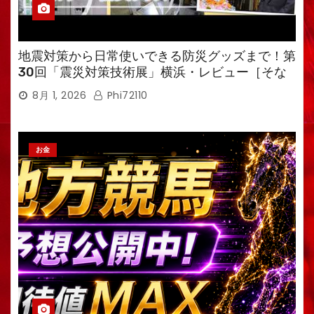
地震対策から日常使いできる防災グッズまで！第
30回「震災対策技術展」横浜・レビュー［そな
えるTV・高荷智也］
8月 1, 2026
Phi72110
お金