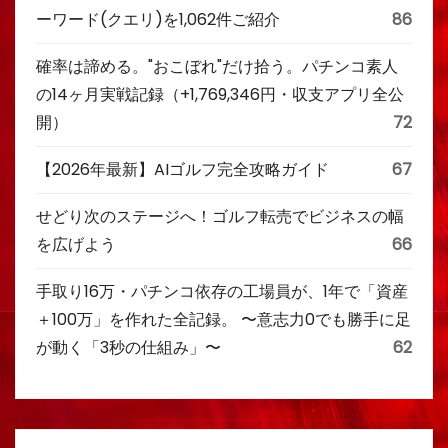
ーワード(クエリ)を1,062件ご紹介
86
確率は諦める。"おこぼれ"だけ拾う。パチンコ素人
の14ヶ月実戦記録（+1,769,346円・収支アプリ全公
開）
72
【2026年最新】AIゴルフ完全攻略ガイド
67
せどり次のステージへ！ゴルフ転売でビジネスの幅
を広げよう
66
手取り16万・パチンコ依存の工場員が、1年で「資産
＋100万」を作れた全記録。 〜意志力0でも勝手に足
が動く「3秒の仕組み」〜
62