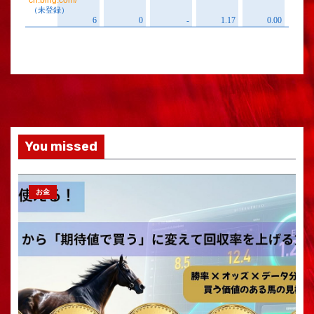
You missed
お金