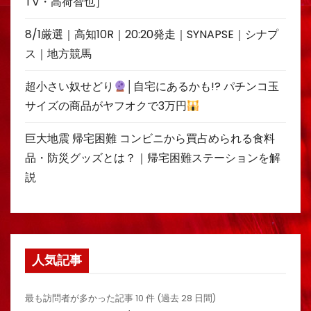
TV・高荷智也］
8/1厳選｜高知10R｜20:20発走｜SYNAPSE｜シナプ
ス｜地方競馬
超小さい奴せどり
│自宅にあるかも!? パチンコ玉
サイズの商品がヤフオクで3万円
巨大地震 帰宅困難 コンビニから買占められる食料
品・防災グッズとは？｜帰宅困難ステーションを解
説
人気記事
最も訪問者が多かった記事 10 件 (過去 28 日間)