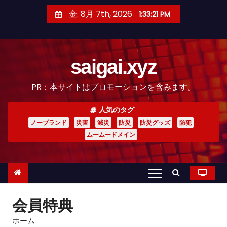
コ
金. 8月 7th, 2026
1:33:22 PM
ン
テ
ン
saigai.xyz
ツ
へ
PR：本サイトはプロモーションを含みます。
ス
キ
人気のタグ
ッ
ノーブランド
災害
減災
防災
防災グッズ
防犯
プ
ムームードメイン
会員特典
ホーム