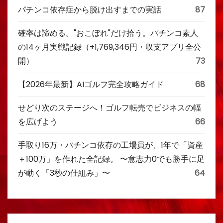
パチンコ依存症から脱け出すまでの実話
87
確率は諦める。"おこぼれ"だけ拾う。パチンコ素人
の14ヶ月実戦記録（+1,769,346円・収支アプリ全公
開）
73
【2026年最新】AIゴルフ完全攻略ガイド
68
せどり次のステージへ！ゴルフ転売でビジネスの幅
を広げよう
66
手取り16万・パチンコ依存の工場員が、1年で「資産
＋100万」を作れた全記録。 〜意志力0でも勝手に足
が動く「3秒の仕組み」〜
64