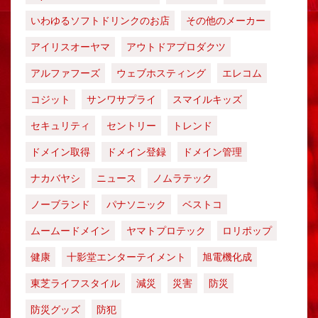
いわゆるソフトドリンクのお店
その他のメーカー
アイリスオーヤマ
アウトドアプロダクツ
アルファフーズ
ウェブホスティング
エレコム
コジット
サンワサプライ
スマイルキッズ
セキュリティ
セントリー
トレンド
ドメイン取得
ドメイン登録
ドメイン管理
ナカバヤシ
ニュース
ノムラテック
ノーブランド
パナソニック
ベストコ
ムームードメイン
ヤマトプロテック
ロリポップ
健康
十影堂エンターテイメント
旭電機化成
東芝ライフスタイル
減災
災害
防災
防災グッズ
防犯