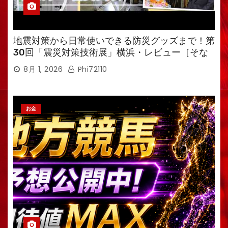
地震対策から日常使いできる防災グッズまで！第
30回「震災対策技術展」横浜・レビュー［そな
えるTV・高荷智也］
8月 1, 2026
Phi72110
お金