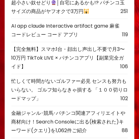
超小さい奴せどり
│自宅にあるかも!? パチンコ玉
サイズの商品がヤフオクで3万円
251
AI app claude Interactive artifact game 麻雀
コードレビュー コード アプリ
119
【完全無料】スマホ1台・顔出し声出し不要で月3〜
10万円 TikTok LIVE × パチンコアプリ【副業完全ガ
イド】
106
忙しくて時間がないゴルファー必見 センスも努力も
いらない。 ゴルフ知らなきゃ損する 「１００切りロ
ードマップ」
102
金融ジャンル･競馬･パチンコ関連アフィリエイトや
商材向け！Search Consoleに出る(検索された)キ
ーワード(クエリ)を1,062件ご紹介
88