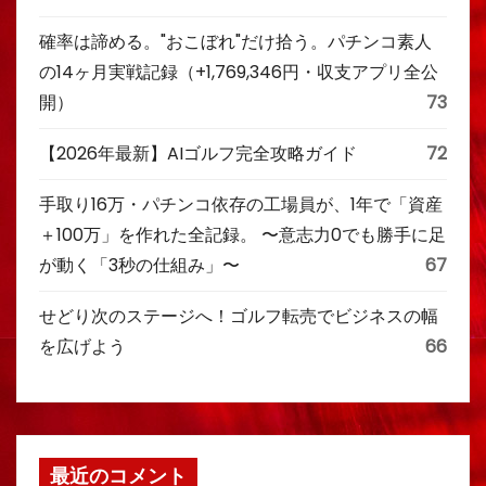
確率は諦める。"おこぼれ"だけ拾う。パチンコ素人
の14ヶ月実戦記録（+1,769,346円・収支アプリ全公
開）
73
【2026年最新】AIゴルフ完全攻略ガイド
72
手取り16万・パチンコ依存の工場員が、1年で「資産
＋100万」を作れた全記録。 〜意志力0でも勝手に足
が動く「3秒の仕組み」〜
67
せどり次のステージへ！ゴルフ転売でビジネスの幅
を広げよう
66
最近のコメント