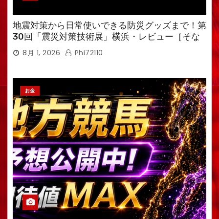
地震対策から日常使いできる防災グッズまで！第
30回「震災対策技術展」横浜・レビュー［そな
えるTV・高荷智也］
8月 1, 2026
Phi72110
お金