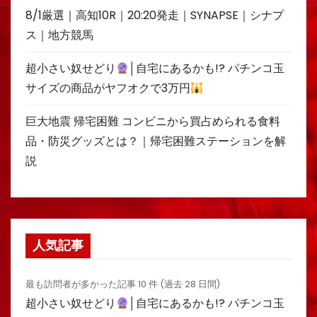
8/1厳選｜高知10R｜20:20発走｜SYNAPSE｜シナプ
ス｜地方競馬
超小さい奴せどり
│自宅にあるかも!? パチンコ玉
サイズの商品がヤフオクで3万円
巨大地震 帰宅困難 コンビニから買占められる食料
品・防災グッズとは？｜帰宅困難ステーションを解
説
人気記事
最も訪問者が多かった記事 10 件 (過去 28 日間)
超小さい奴せどり
│自宅にあるかも!? パチンコ玉