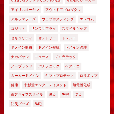
いわゆるソフトドリンクのお店
その他のメーカー
アイリスオーヤマ
アウトドアプロダクツ
アルファフーズ
ウェブホスティング
エレコム
コジット
サンワサプライ
スマイルキッズ
セキュリティ
セントリー
トレンド
ドメイン取得
ドメイン登録
ドメイン管理
ナカバヤシ
ニュース
ノムラテック
ノーブランド
パナソニック
ベストコ
ムームードメイン
ヤマトプロテック
ロリポップ
健康
十影堂エンターテイメント
旭電機化成
東芝ライフスタイル
減災
災害
防災
防災グッズ
防犯