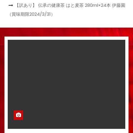
【訳あり】 伝承の健康茶 はと麦茶 280ml×24本 伊藤園
（賞味期限2024/3/31）