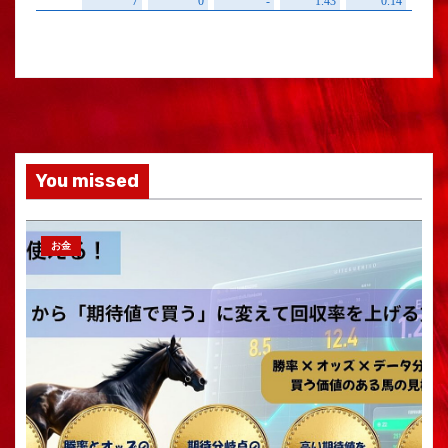
You missed
お金