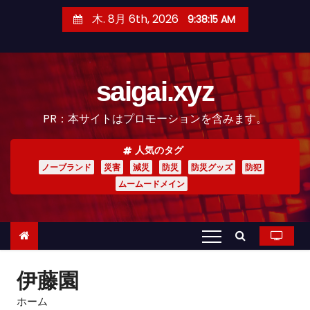
コ
木. 8月 6th, 2026
9:38:16 AM
ン
テ
ン
saigai.xyz
ツ
へ
PR：本サイトはプロモーションを含みます。
ス
キ
人気のタグ
ッ
ノーブランド
災害
減災
防災
防災グッズ
防犯
プ
ムームードメイン
伊藤園
ホーム