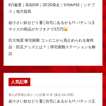
8/1厳選｜高知10R｜20:20発走｜SYNAPSE｜シナプ
ス｜地方競馬
超小さい奴せどり
│自宅にあるかも!? パチンコ玉
サイズの商品がヤフオクで3万円
巨大地震 帰宅困難 コンビニから買占められる食料
品・防災グッズとは？｜帰宅困難ステーションを解
説
人気記事
最も訪問者が多かった記事 10 件 (過去 28 日間)
超小さい奴せどり
│自宅にあるかも!? パチンコ玉