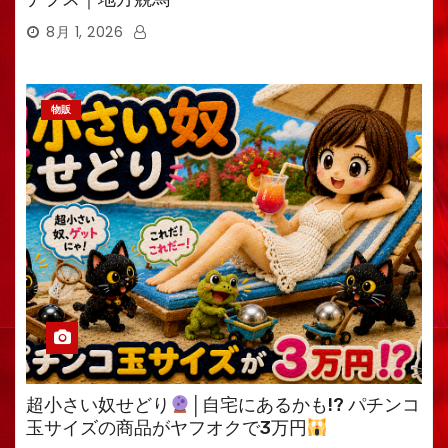
8月 1, 2026
物販
超小さい奴せどり
│自宅にあるかも!? パチンコ
玉サイズの商品がヤフオクで3万円