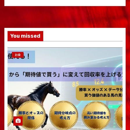
You missed
お金