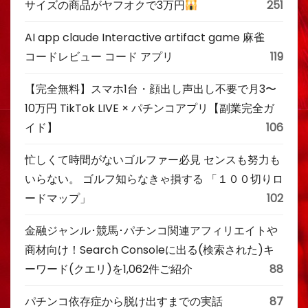
サイズの商品がヤフオクで3万円
251
AI app claude Interactive artifact game 麻雀
コードレビュー コード アプリ
119
【完全無料】スマホ1台・顔出し声出し不要で月3〜
10万円 TikTok LIVE × パチンコアプリ【副業完全ガ
イド】
106
忙しくて時間がないゴルファー必見 センスも努力も
いらない。 ゴルフ知らなきゃ損する 「１００切りロ
ードマップ」
102
金融ジャンル･競馬･パチンコ関連アフィリエイトや
商材向け！Search Consoleに出る(検索された)キ
ーワード(クエリ)を1,062件ご紹介
88
パチンコ依存症から脱け出すまでの実話
87