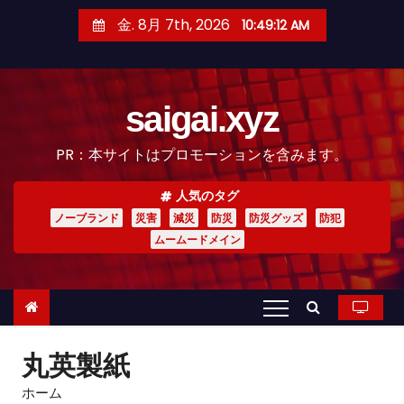
コ
金. 8月 7th, 2026
10:49:14 AM
ン
テ
ン
saigai.xyz
ツ
へ
PR：本サイトはプロモーションを含みます。
ス
キ
人気のタグ
ッ
ノーブランド
災害
減災
防災
防災グッズ
防犯
プ
ムームードメイン
丸英製紙
ホーム