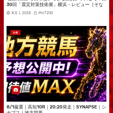
30回「震災対策技術展」横浜・レビュー［そな
えるTV・高荷智也］
8月 1, 2026
Phi72110
お金
8/1厳選｜高知10R｜20:20発走｜SYNAPSE｜シ
ナプス｜地方競馬