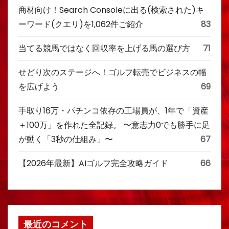
商材向け！Search Consoleに出る(検索された)キ
ーワード(クエリ)を1,062件ご紹介
83
当てる競馬ではなく回収率を上げる馬の選び方
71
せどり次のステージへ！ゴルフ転売でビジネスの幅
を広げよう
69
手取り16万・パチンコ依存の工場員が、1年で「資産
＋100万」を作れた全記録。 〜意志力0でも勝手に足
が動く「3秒の仕組み」〜
67
【2026年最新】AIゴルフ完全攻略ガイド
66
最近のコメント