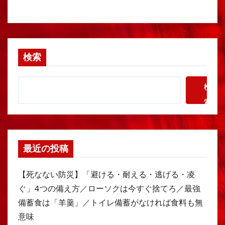
検索
検
索
最近の投稿
【死なない防災】「避ける・耐える・逃げる・凌
ぐ」4つの備え方／ローソクは今すぐ捨てろ／最強
備蓄食は「羊羹」／トイレ備蓄がなければ食料も無
意味