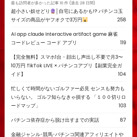
最も訪問者が多かった記事 10 件 (過去 28 日間)
超小さい奴せどり
│自宅にあるかも!? パチンコ玉
サイズの商品がヤフオクで3万円
258
AI app claude Interactive artifact game 麻雀
コードレビュー コード アプリ
119
【完全無料】スマホ1台・顔出し声出し不要で月3〜
10万円 TikTok LIVE × パチンコアプリ【副業完全ガ
イド】
104
忙しくて時間がないゴルファー必見 センスも努力も
いらない。 ゴルフ知らなきゃ損する 「１００切りロ
ードマップ」
103
パチンコ依存症から脱け出すまでの実話
87
金融ジャンル･競馬･パチンコ関連アフィリエイトや