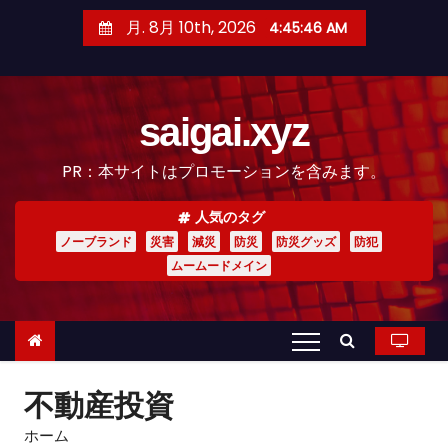
コ
月. 8月 10th, 2026
4:45:48 AM
ン
テ
ン
saigai.xyz
ツ
へ
PR：本サイトはプロモーションを含みます。
ス
キ
人気のタグ
ッ
ノーブランド
災害
減災
防災
防災グッズ
防犯
プ
ムームードメイン
不動産投資
ホーム