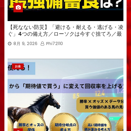
【死なない防災】「避ける・耐える・逃げる・凌
ぐ」4つの備え方／ローソクは今すぐ捨てろ／最
強備蓄食は「羊羹」／トイレ備蓄がなければ食料
8月 9, 2026
Phi72110
も無意味
お金