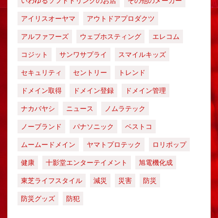
いわゆるソフトドリンクのお店
その他のメーカー
アイリスオーヤマ
アウトドアプロダクツ
アルファフーズ
ウェブホスティング
エレコム
コジット
サンワサプライ
スマイルキッズ
セキュリティ
セントリー
トレンド
ドメイン取得
ドメイン登録
ドメイン管理
ナカバヤシ
ニュース
ノムラテック
ノーブランド
パナソニック
ベストコ
ムームードメイン
ヤマトプロテック
ロリポップ
健康
十影堂エンターテイメント
旭電機化成
東芝ライフスタイル
減災
災害
防災
防災グッズ
防犯