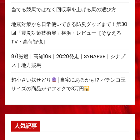
当てる競馬ではなく回収率を上げる馬の選び方
地震対策から日常使いできる防災グッズまで！第30
回「震災対策技術展」横浜・レビュー［そなえる
TV・高荷智也］
8/1厳選｜高知10R｜20:20発走｜SYNAPSE｜シナプ
ス｜地方競馬
超小さい奴せどり
│自宅にあるかも!? パチンコ玉
サイズの商品がヤフオクで3万円
人気記事