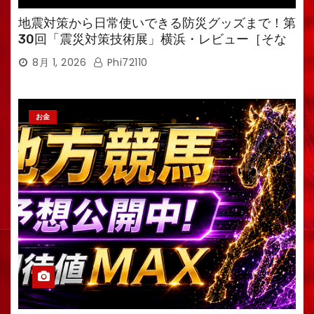
地震対策から日常使いできる防災グッズまで！第
30回「震災対策技術展」横浜・レビュー［そな
えるTV・高荷智也］
8月 1, 2026
Phi72110
お金