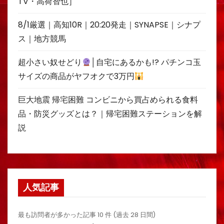
TV・高荷智也］
8/1厳選｜高知10R｜20:20発走｜SYNAPSE｜シナプ
ス｜地方競馬
超小さい奴せどり
│自宅にあるかも!? パチンコ玉
サイズの商品がヤフオクで3万円
巨大地震 帰宅困難 コンビニから買占められる食料
品・防災グッズとは？｜帰宅困難ステーションを解
説
人気記事
最も訪問者が多かった記事 10 件 (過去 28 日間)