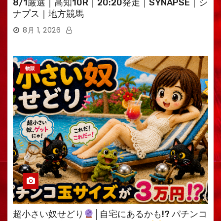
8/1厳選｜高知10R｜20:20発走｜SYNAPSE｜シ
ナプス｜地方競馬
8月 1, 2026
物販
超小さい奴せどり
│自宅にあるかも!? パチンコ