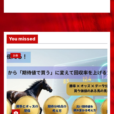
You missed
お金