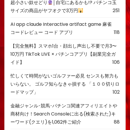
超小さい奴せどり
│自宅にあるかも!? パチンコ玉
サイズの商品がヤフオクで3万円
251
AI app claude Interactive artifact game 麻雀
コードレビュー コード アプリ
118
【完全無料】スマホ1台・顔出し声出し不要で月3〜
10万円 TikTok LIVE × パチンコアプリ【副業完全ガ
イド】
106
忙しくて時間がないゴルファー必見 センスも努力も
いらない。 ゴルフ知らなきゃ損する 「１００切りロ
ードマップ」
102
金融ジャンル･競馬･パチンコ関連アフィリエイトや
商材向け！Search Consoleに出る(検索された)キ
ーワード(クエリ)を1,062件ご紹介
88