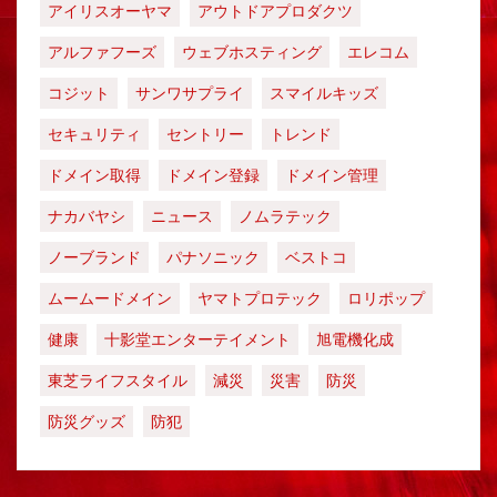
アイリスオーヤマ
アウトドアプロダクツ
アルファフーズ
ウェブホスティング
エレコム
コジット
サンワサプライ
スマイルキッズ
セキュリティ
セントリー
トレンド
ドメイン取得
ドメイン登録
ドメイン管理
ナカバヤシ
ニュース
ノムラテック
ノーブランド
パナソニック
ベストコ
ムームードメイン
ヤマトプロテック
ロリポップ
健康
十影堂エンターテイメント
旭電機化成
東芝ライフスタイル
減災
災害
防災
防災グッズ
防犯