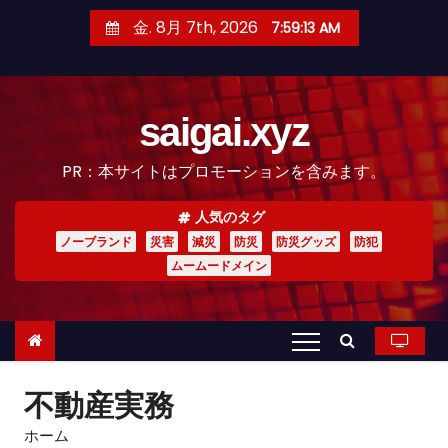
コ
金. 8月 7th, 2026
7:59:14 AM
ン
テ
ン
saigai.xyz
ツ
へ
PR：本サイトはプロモーションを含みます。
ス
キ
人気のタグ
ッ
ノーブランド
災害
減災
防災
防災グッズ
防犯
プ
ムームードメイン
不動産実務
ホーム