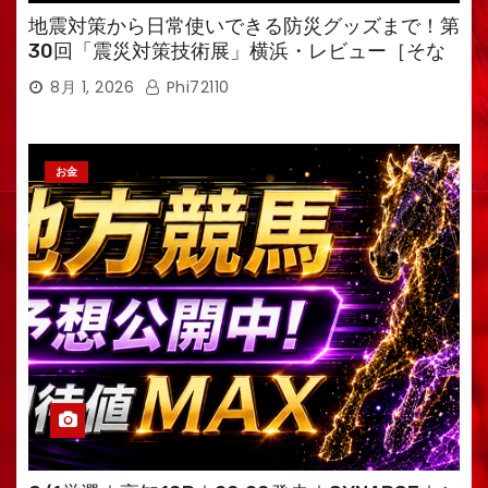
地震対策から日常使いできる防災グッズまで！第
30回「震災対策技術展」横浜・レビュー［そな
えるTV・高荷智也］
8月 1, 2026
Phi72110
お金