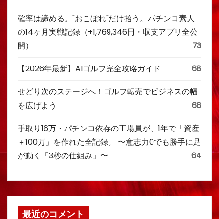
確率は諦める。"おこぼれ"だけ拾う。パチンコ素人
の14ヶ月実戦記録（+1,769,346円・収支アプリ全公
開）
73
【2026年最新】AIゴルフ完全攻略ガイド
68
せどり次のステージへ！ゴルフ転売でビジネスの幅
を広げよう
66
手取り16万・パチンコ依存の工場員が、1年で「資産
＋100万」を作れた全記録。 〜意志力0でも勝手に足
が動く「3秒の仕組み」〜
64
最近のコメント