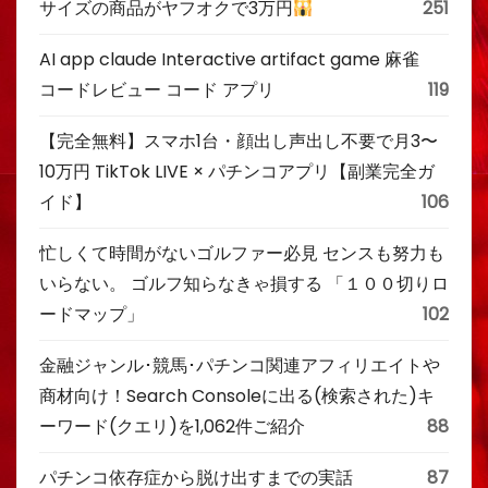
サイズの商品がヤフオクで3万円
251
AI app claude Interactive artifact game 麻雀
コードレビュー コード アプリ
119
【完全無料】スマホ1台・顔出し声出し不要で月3〜
10万円 TikTok LIVE × パチンコアプリ【副業完全ガ
イド】
106
忙しくて時間がないゴルファー必見 センスも努力も
いらない。 ゴルフ知らなきゃ損する 「１００切りロ
ードマップ」
102
金融ジャンル･競馬･パチンコ関連アフィリエイトや
商材向け！Search Consoleに出る(検索された)キ
ーワード(クエリ)を1,062件ご紹介
88
パチンコ依存症から脱け出すまでの実話
87