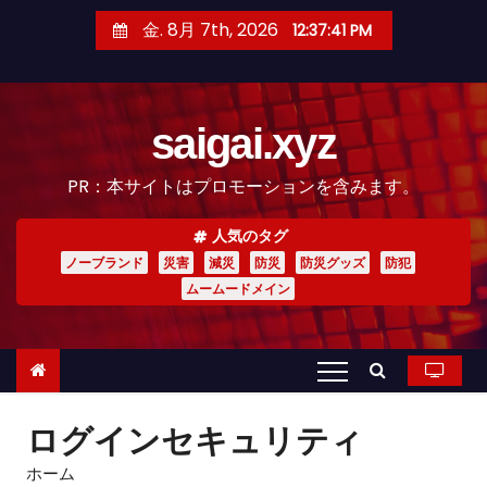
コ
金. 8月 7th, 2026
12:37:42 PM
ン
テ
ン
saigai.xyz
ツ
へ
PR：本サイトはプロモーションを含みます。
ス
キ
人気のタグ
ッ
ノーブランド
災害
減災
防災
防災グッズ
防犯
プ
ムームードメイン
ログインセキュリティ
ホーム