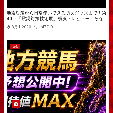
地震対策から日常使いできる防災グッズまで！第
30回「震災対策技術展」横浜・レビュー［そな
えるTV・高荷智也］
8月 1, 2026
Phi72110
お金