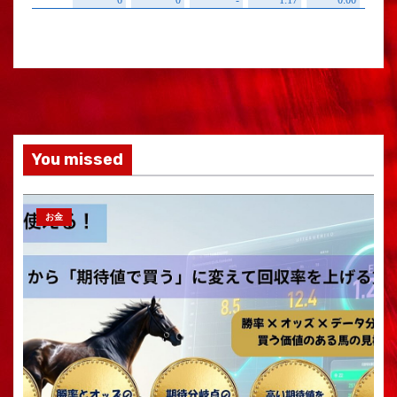
You missed
お金