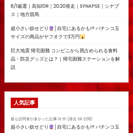
8/1厳選｜高知10R｜20:20発走｜SYNAPSE｜シナプ
ス｜地方競馬
超小さい奴せどり
│自宅にあるかも!? パチンコ玉
サイズの商品がヤフオクで3万円
巨大地震 帰宅困難 コンビニから買占められる食料
品・防災グッズとは？｜帰宅困難ステーションを解
説
人気記事
最も訪問者が多かった記事 10 件 (過去 28 日間)
超小さい奴せどり
│自宅にあるかも!? パチンコ玉