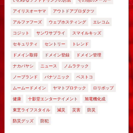
いわゆるソフトドリンクのお店
その他のメーカー
アイリスオーヤマ
アウトドアプロダクツ
アルファフーズ
ウェブホスティング
エレコム
コジット
サンワサプライ
スマイルキッズ
セキュリティ
セントリー
トレンド
ドメイン取得
ドメイン登録
ドメイン管理
ナカバヤシ
ニュース
ノムラテック
ノーブランド
パナソニック
ベストコ
ムームードメイン
ヤマトプロテック
ロリポップ
健康
十影堂エンターテイメント
旭電機化成
東芝ライフスタイル
減災
災害
防災
防災グッズ
防犯