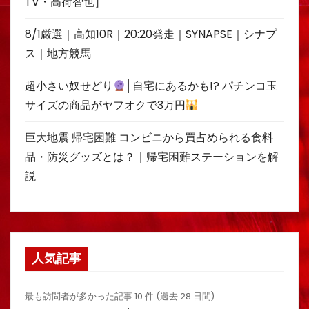
TV・高荷智也］
8/1厳選｜高知10R｜20:20発走｜SYNAPSE｜シナプ
ス｜地方競馬
超小さい奴せどり
│自宅にあるかも!? パチンコ玉
サイズの商品がヤフオクで3万円
巨大地震 帰宅困難 コンビニから買占められる食料
品・防災グッズとは？｜帰宅困難ステーションを解
説
人気記事
最も訪問者が多かった記事 10 件 (過去 28 日間)