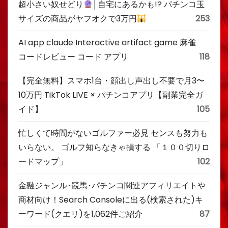
超小さい奴せどり
│自宅にあるかも!? パチンコ玉
サイズの商品がヤフオクで3万円
253
AI app claude Interactive artifact game 麻雀
コードレビュー コード アプリ
118
【完全無料】スマホ1台・顔出し声出し不要で月3〜
10万円 TikTok LIVE × パチンコアプリ【副業完全ガ
イド】
105
忙しくて時間がないゴルファー必見 センスも努力も
いらない。 ゴルフ知らなきゃ損する 「１００切りロ
ードマップ」
102
金融ジャンル･競馬･パチンコ関連アフィリエイトや
商材向け！Search Consoleに出る(検索された)キ
ーワード(クエリ)を1,062件ご紹介
87