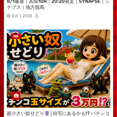
8/1厳選｜高知10R｜20:20発走｜SYNAPSE｜シ
ナプス｜地方競馬
8月 1, 2026
物販
超小さい奴せどり
│自宅にあるかも!? パチンコ