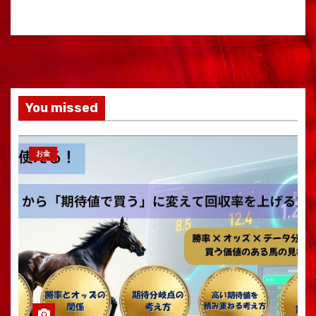
You missed
お金