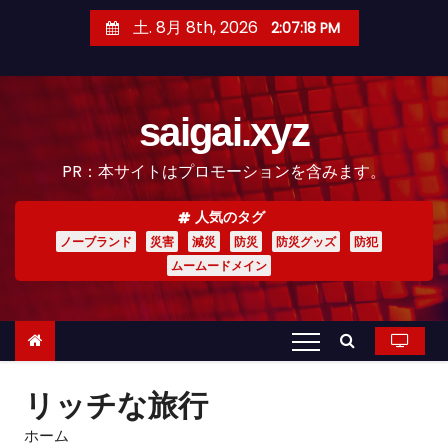
コ
土. 8月 8th, 2026
2:07:19 PM
ン
テ
ン
saigai.xyz
ツ
へ
PR：本サイトはプロモーションを含みます。
ス
キ
人気のタグ
ッ
ノーブランド
災害
減災
防災
防災グッズ
防犯
プ
ムームードメイン
リッチな旅行
ホーム