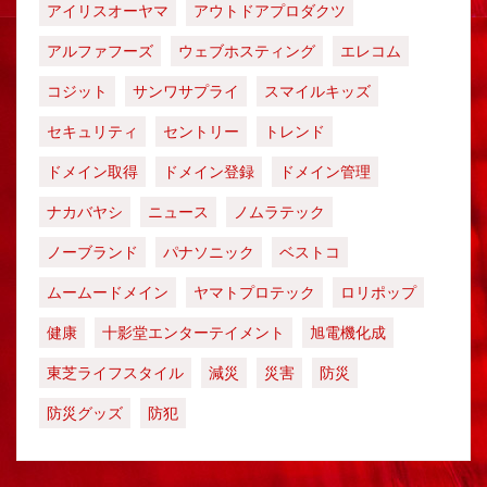
アイリスオーヤマ
アウトドアプロダクツ
アルファフーズ
ウェブホスティング
エレコム
コジット
サンワサプライ
スマイルキッズ
セキュリティ
セントリー
トレンド
ドメイン取得
ドメイン登録
ドメイン管理
ナカバヤシ
ニュース
ノムラテック
ノーブランド
パナソニック
ベストコ
ムームードメイン
ヤマトプロテック
ロリポップ
健康
十影堂エンターテイメント
旭電機化成
東芝ライフスタイル
減災
災害
防災
防災グッズ
防犯