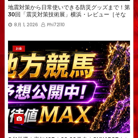
地震対策から日常使いできる防災グッズまで！第
30回「震災対策技術展」横浜・レビュー［そな
えるTV・高荷智也］
8月 1, 2026
Phi72110
お金