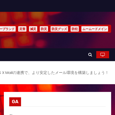
ーブランド
災害
減災
防災
防災グッズ
防犯
ムームードメイン
S X Mailの連携で、より安定したメール環境を構築しましょう！
GA