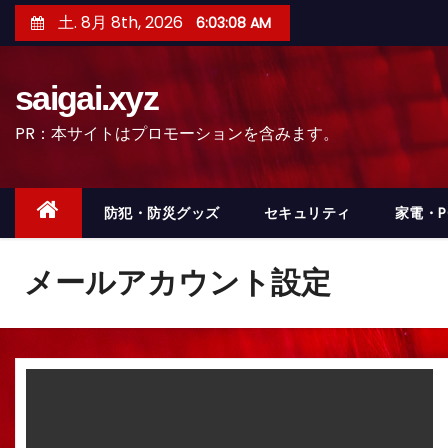
コ
土. 8月 8th, 2026
6:03:11 AM
ン
テ
saigai.xyz
ン
ツ
PR：本サイトはプロモーションを含みます。
へ
ス
キ
防犯・防災グッズ
セキュリティ
家電・
ッ
プ
メールアカウント設定