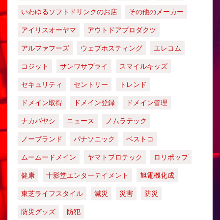
いわゆるソフトドリンクのお店
その他のメーカー
アイリスオーヤマ
アウトドアプロダクツ
アルファフーズ
ウェブホスティング
エレコム
コジット
サンワサプライ
スマイルキッズ
セキュリティ
セントリー
トレンド
ドメイン取得
ドメイン登録
ドメイン管理
ナカバヤシ
ニュース
ノムラテック
ノーブランド
パナソニック
ベストコ
ムームードメイン
ヤマトプロテック
ロリポップ
健康
十影堂エンターテイメント
旭電機化成
東芝ライフスタイル
減災
災害
防災
防災グッズ
防犯