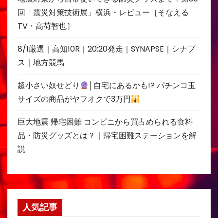
回「震災対策技術展」横浜・レビュー［そなえる
TV・高荷智也］
8/1厳選｜高知10R｜20:20発走｜SYNAPSE｜シナプ
ス｜地方競馬
超小さい奴せどり
│自宅にあるかも!? パチンコ玉
サイズの商品がヤフオクで3万円
巨大地震 帰宅困難 コンビニから買占められる食料
品・防災グッズとは？｜帰宅困難ステーションを解
説
人気記事