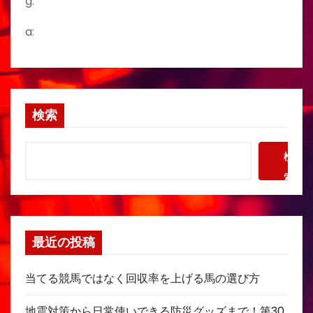
g:
a:
検索
検
索
最近の投稿
当てる競馬ではなく回収率を上げる馬の選び方
地震対策から日常使いできる防災グッズまで！第30