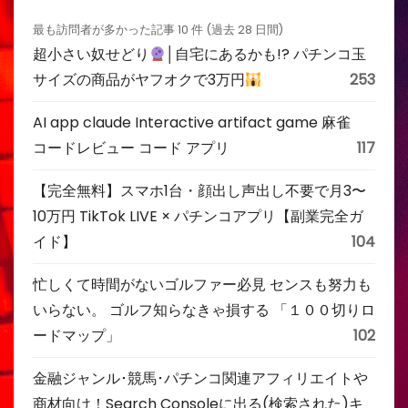
最も訪問者が多かった記事 10 件 (過去 28 日間)
超小さい奴せどり
│自宅にあるかも!? パチンコ玉
サイズの商品がヤフオクで3万円
253
AI app claude Interactive artifact game 麻雀
コードレビュー コード アプリ
117
【完全無料】スマホ1台・顔出し声出し不要で月3〜
10万円 TikTok LIVE × パチンコアプリ【副業完全ガ
イド】
104
忙しくて時間がないゴルファー必見 センスも努力も
いらない。 ゴルフ知らなきゃ損する 「１００切りロ
ードマップ」
102
金融ジャンル･競馬･パチンコ関連アフィリエイトや
商材向け！Search Consoleに出る(検索された)キ