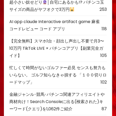
超小さい奴せどり
│自宅にあるかも!? パチンコ玉
サイズの商品がヤフオクで3万円
253
AI app claude Interactive artifact game 麻雀
コードレビュー コード アプリ
118
【完全無料】スマホ1台・顔出し声出し不要で月3〜
10万円 TikTok LIVE × パチンコアプリ【副業完全ガ
イド】
105
忙しくて時間がないゴルファー必見 センスも努力も
いらない。 ゴルフ知らなきゃ損する 「１００切りロ
ードマップ」
102
金融ジャンル･競馬･パチンコ関連アフィリエイトや
商材向け！Search Consoleに出る(検索された)キ
ーワード(クエリ)を1,062件ご紹介
87