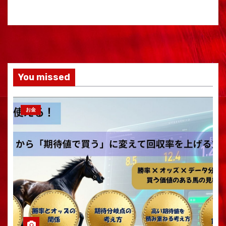
You missed
お金