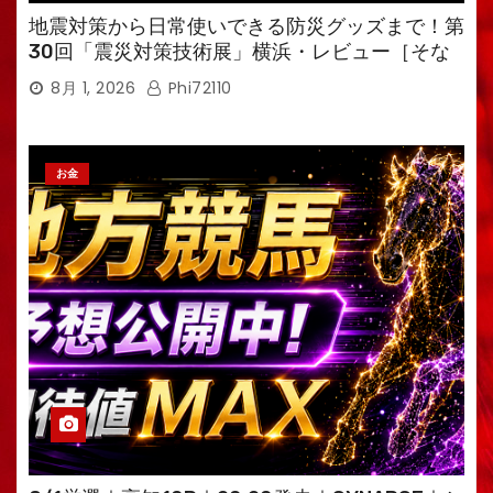
地震対策から日常使いできる防災グッズまで！第
30回「震災対策技術展」横浜・レビュー［そな
えるTV・高荷智也］
8月 1, 2026
Phi72110
お金