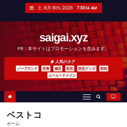
コ
土. 8月 8th, 2026
7:39:15 AM
ン
テ
ン
saigai.xyz
ツ
へ
PR：本サイトはプロモーションを含みます。
ス
キ
人気のタグ
ッ
ノーブランド
災害
減災
防災
防災グッズ
防犯
プ
ムームードメイン
ベストコ
ホーム