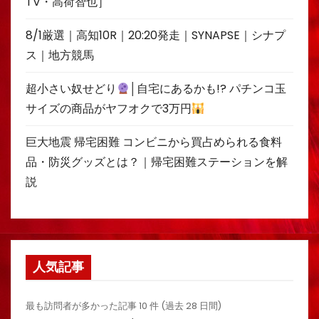
TV・高荷智也］
8/1厳選｜高知10R｜20:20発走｜SYNAPSE｜シナプ
ス｜地方競馬
超小さい奴せどり
│自宅にあるかも!? パチンコ玉
サイズの商品がヤフオクで3万円
巨大地震 帰宅困難 コンビニから買占められる食料
品・防災グッズとは？｜帰宅困難ステーションを解
説
人気記事
最も訪問者が多かった記事 10 件 (過去 28 日間)