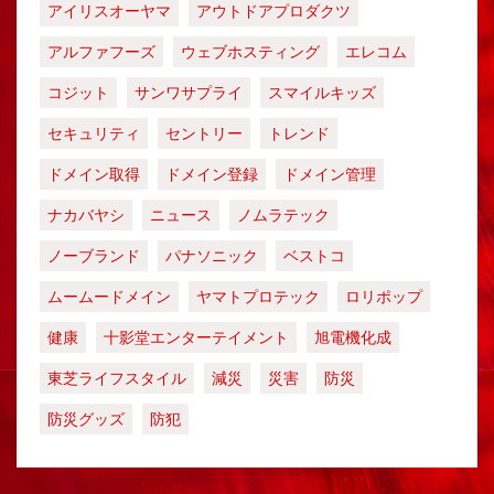
アイリスオーヤマ
アウトドアプロダクツ
アルファフーズ
ウェブホスティング
エレコム
コジット
サンワサプライ
スマイルキッズ
セキュリティ
セントリー
トレンド
ドメイン取得
ドメイン登録
ドメイン管理
ナカバヤシ
ニュース
ノムラテック
ノーブランド
パナソニック
ベストコ
ムームードメイン
ヤマトプロテック
ロリポップ
健康
十影堂エンターテイメント
旭電機化成
東芝ライフスタイル
減災
災害
防災
防災グッズ
防犯