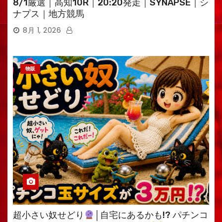
8/1厳選｜高知10R｜20:20発走｜SYNAPSE｜シ
ナプス｜地方競馬
8月 1, 2026
物販
超小さい奴せどり
│自宅にあるかも!? パチンコ