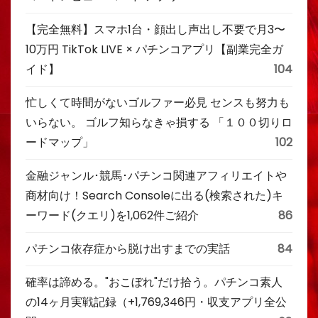
【完全無料】スマホ1台・顔出し声出し不要で月3〜
10万円 TikTok LIVE × パチンコアプリ【副業完全ガ
イド】
104
忙しくて時間がないゴルファー必見 センスも努力も
いらない。 ゴルフ知らなきゃ損する 「１００切りロ
ードマップ」
102
金融ジャンル･競馬･パチンコ関連アフィリエイトや
商材向け！Search Consoleに出る(検索された)キ
ーワード(クエリ)を1,062件ご紹介
86
パチンコ依存症から脱け出すまでの実話
84
確率は諦める。"おこぼれ"だけ拾う。パチンコ素人
の14ヶ月実戦記録（+1,769,346円・収支アプリ全公