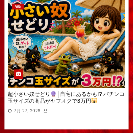
物販
超小さい奴せどり
│自宅にあるかも!? パチンコ
玉サイズの商品がヤフオクで3万円
7月 27, 2026