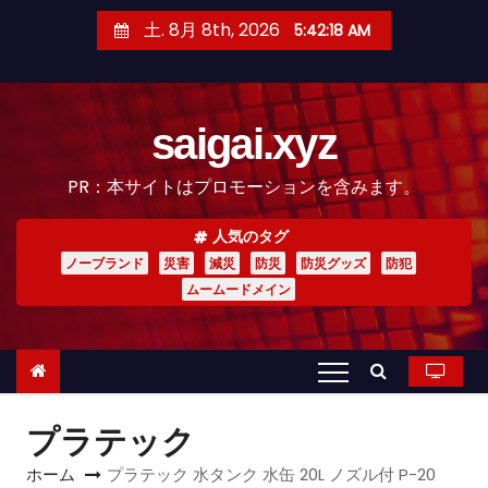
コ
土. 8月 8th, 2026
5:42:20 AM
ン
テ
ン
saigai.xyz
ツ
へ
PR：本サイトはプロモーションを含みます。
ス
キ
人気のタグ
ッ
ノーブランド
災害
減災
防災
防災グッズ
防犯
プ
ムームードメイン
プラテック
ホーム
プラテック 水タンク 水缶 20L ノズル付 P-20