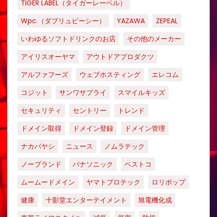
TIGER LABEL（タイガーレーベル）
Wpc.（ダブリュピーシー）
YAZAWA
ZEPEAL
いわゆるソフトドリンクのお店
その他のメーカー
アイリスオーヤマ
アウトドアプロダクツ
アルファフーズ
ウェブホスティング
エレコム
コジット
サンワサプライ
スマイルキッズ
セキュリティ
セントリー
トレンド
ドメイン取得
ドメイン登録
ドメイン管理
ナカバヤシ
ニュース
ノムラテック
ノーブランド
パナソニック
ベストコ
ムームードメイン
ヤマトプロテック
ロリポップ
健康
十影堂エンターテイメント
旭電機化成