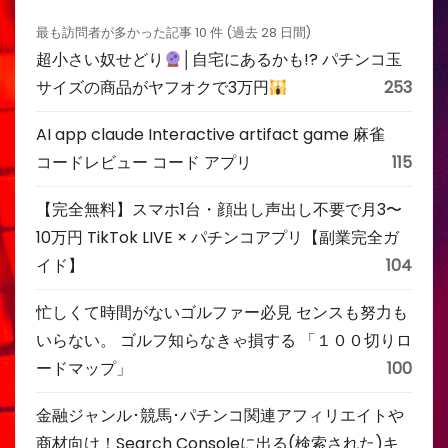
最も訪問者が多かった記事 10 件 (過去 28 日間)
超小さい奴せどり
│自宅にあるかも!? パチンコ玉
サイズの商品がヤフオクで3万円
253
AI app claude Interactive artifact game 麻雀
コードレビュー コード アプリ
115
【完全無料】スマホ1台・顔出し声出し不要で月3〜
10万円 TikTok LIVE × パチンコアプリ【副業完全ガ
イド】
104
忙しくて時間がないゴルファー必見 センスも努力も
いらない。 ゴルフ知らなきゃ損する 「１００切りロ
ードマップ」
100
金融ジャンル･競馬･パチンコ関連アフィリエイトや
商材向け！Search Consoleに出る(検索された)キ