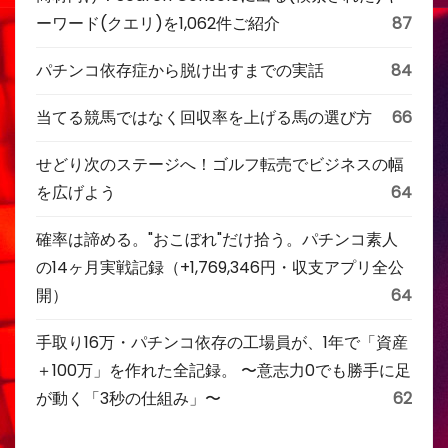
ーワード(クエリ)を1,062件ご紹介
87
パチンコ依存症から脱け出すまでの実話
84
当てる競馬ではなく回収率を上げる馬の選び方
66
せどり次のステージへ！ゴルフ転売でビジネスの幅
を広げよう
64
確率は諦める。"おこぼれ"だけ拾う。パチンコ素人
の14ヶ月実戦記録（+1,769,346円・収支アプリ全公
開）
64
手取り16万・パチンコ依存の工場員が、1年で「資産
＋100万」を作れた全記録。 〜意志力0でも勝手に足
が動く「3秒の仕組み」〜
62