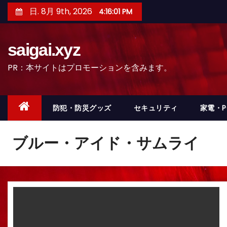
コ
日. 8月 9th, 2026
4:16:04 PM
ン
テ
saigai.xyz
ン
ツ
PR：本サイトはプロモーションを含みます。
へ
ス
キ
防犯・防災グッズ
セキュリティ
家電・
ッ
プ
ブルー・アイド・サムライ