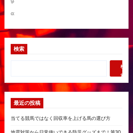
g:
a:
検索
検
索
最近の投稿
当てる競馬ではなく回収率を上げる馬の選び方
地震対策から日常使いできる防災グッズまで！第30