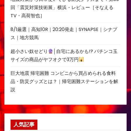
回「震災対策技術展」横浜・レビュー［そなえる
TV・高荷智也］
8/1厳選｜高知10R｜20:20発走｜SYNAPSE｜シナプ
ス｜地方競馬
超小さい奴せどり
│自宅にあるかも!? パチンコ玉
サイズの商品がヤフオクで3万円
巨大地震 帰宅困難 コンビニから買占められる食料
品・防災グッズとは？｜帰宅困難ステーションを解
説
人気記事