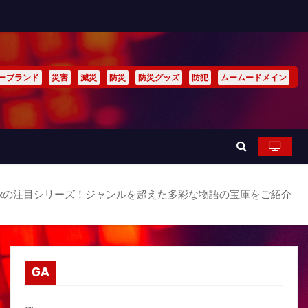
ーブランド
災害
減災
防災
防災グッズ
防犯
ムームードメイン
lixの注目シリーズ！ジャンルを超えた多彩な物語の宝庫をご紹介
GA