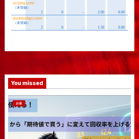
You missed
お金