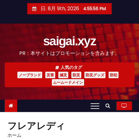
コ
日. 8月 9th, 2026
4:55:58 PM
ン
テ
ン
saigai.xyz
ツ
へ
PR：本サイトはプロモーションを含みます。
ス
キ
人気のタグ
ッ
ノーブランド
災害
減災
防災
防災グッズ
防犯
プ
ムームードメイン
フレアレディ
ホーム