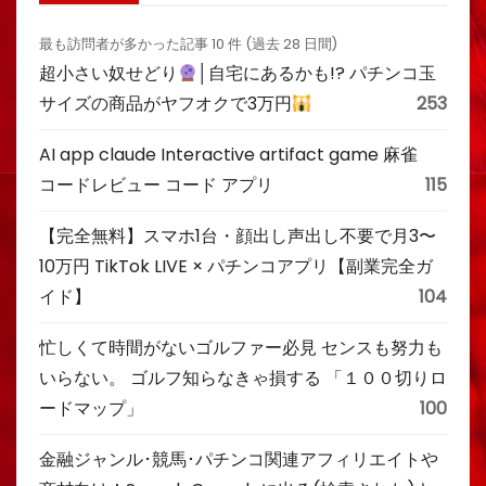
最も訪問者が多かった記事 10 件 (過去 28 日間)
超小さい奴せどり
│自宅にあるかも!? パチンコ玉
サイズの商品がヤフオクで3万円
253
AI app claude Interactive artifact game 麻雀
コードレビュー コード アプリ
115
【完全無料】スマホ1台・顔出し声出し不要で月3〜
10万円 TikTok LIVE × パチンコアプリ【副業完全ガ
イド】
104
忙しくて時間がないゴルファー必見 センスも努力も
いらない。 ゴルフ知らなきゃ損する 「１００切りロ
ードマップ」
100
金融ジャンル･競馬･パチンコ関連アフィリエイトや