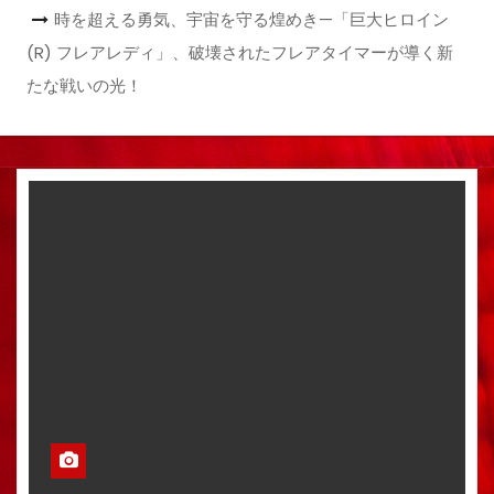
時を超える勇気、宇宙を守る煌めき—「巨大ヒロイン
(R) フレアレディ」、破壊されたフレアタイマーが導く新
たな戦いの光！