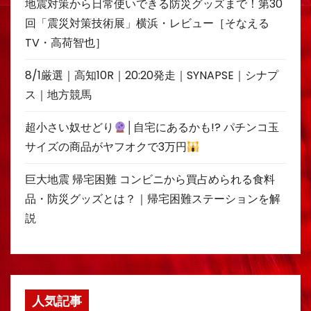
地震対策から日常使いできる防災グッズまで！第30
回「震災対策技術展」横浜・レビュー［そなえる
TV・高荷智也］
8/1厳選｜高知10R｜20:20発走｜SYNAPSE｜シナプ
ス｜地方競馬
超小さい奴せどり
│自宅にあるかも!? パチンコ玉
サイズの商品がヤフオクで3万円
巨大地震 帰宅困難 コンビニから買占められる食料
品・防災グッズとは？｜帰宅困難ステーションを解
説
人気記事