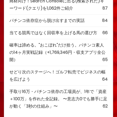
商材向け！Search Consoleに出る(検索された)キ
ーワード(クエリ)を1,062件ご紹介
87
パチンコ依存症から脱け出すまでの実話
84
当てる競馬ではなく回収率を上げる馬の選び方
66
確率は諦める。"おこぼれ"だけ拾う。パチンコ素人
の14ヶ月実戦記録（+1,769,346円・収支アプリ全公
開）
65
せどり次のステージへ！ゴルフ転売でビジネスの幅
を広げよう
64
手取り16万・パチンコ依存の工場員が、1年で「資産
＋100万」を作れた全記録。 〜意志力0でも勝手に足
が動く「3秒の仕組み」〜
62