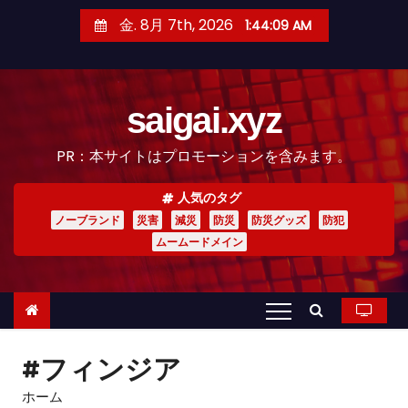
コ
金. 8月 7th, 2026
1:44:10 AM
ン
テ
ン
saigai.xyz
ツ
へ
PR：本サイトはプロモーションを含みます。
ス
キ
人気のタグ
ッ
ノーブランド
災害
減災
防災
防災グッズ
防犯
プ
ムームードメイン
#フィンジア
ホーム