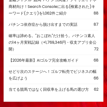
商材向け！Search Consoleに出る(検索された)キ
ーワード(クエリ)を1,062件ご紹介
88
パチンコ依存症から脱け出すまでの実話
87
確率は諦める。"おこぼれ"だけ拾う。パチンコ素人
の14ヶ月実戦記録（+1,769,346円・収支アプリ全公
開）
72
【2026年最新】AIゴルフ完全攻略ガイド
68
せどり次のステージへ！ゴルフ転売でビジネスの幅
を広げよう
66
当てる競馬ではなく回収率を上げる馬の選び方
62