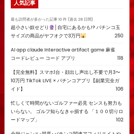
人気記事
最も訪問者が多かった記事 10 件 (過去 28 日間)
超小さい奴せどり
│自宅にあるかも!? パチンコ玉
サイズの商品がヤフオクで3万円
250
AI app claude Interactive artifact game 麻雀
コードレビュー コード アプリ
118
【完全無料】スマホ1台・顔出し声出し不要で月3〜
10万円 TikTok LIVE × パチンコアプリ【副業完全ガ
イド】
106
忙しくて時間がないゴルファー必見 センスも努力も
いらない。 ゴルフ知らなきゃ損する 「１００切りロ
ードマップ」
102
金融ジャンル･競馬･パチンコ関連アフィリエイトや