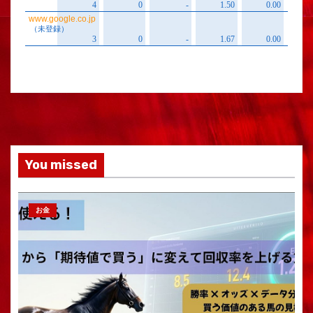
You missed
お金