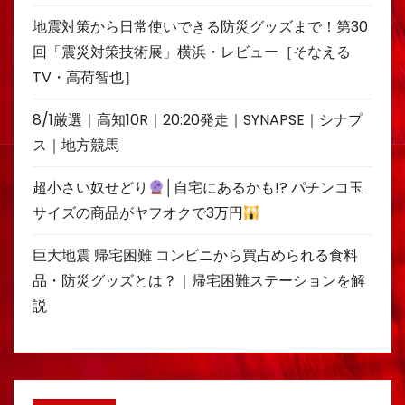
地震対策から日常使いできる防災グッズまで！第30
回「震災対策技術展」横浜・レビュー［そなえる
TV・高荷智也］
8/1厳選｜高知10R｜20:20発走｜SYNAPSE｜シナプ
ス｜地方競馬
超小さい奴せどり
│自宅にあるかも!? パチンコ玉
サイズの商品がヤフオクで3万円
巨大地震 帰宅困難 コンビニから買占められる食料
品・防災グッズとは？｜帰宅困難ステーションを解
説