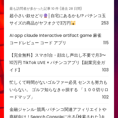
最も訪問者が多かった記事 10 件 (過去 28 日間)
超小さい奴せどり
│自宅にあるかも!? パチンコ玉
サイズの商品がヤフオクで3万円
253
AI app claude Interactive artifact game 麻雀
コードレビュー コード アプリ
115
【完全無料】スマホ1台・顔出し声出し不要で月3〜
10万円 TikTok LIVE × パチンコアプリ【副業完全ガ
イド】
103
忙しくて時間がないゴルファー必見 センスも努力も
いらない。 ゴルフ知らなきゃ損する 「１００切りロ
ードマップ」
102
金融ジャンル･競馬･パチンコ関連アフィリエイトや
商材向け！Search Consoleに出る(検索された)キ