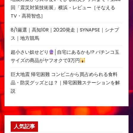
回「震災対策技術展」横浜・レビュー［そなえる
TV・高荷智也］
8/1厳選｜高知10R｜20:20発走｜SYNAPSE｜シナプ
ス｜地方競馬
超小さい奴せどり
│自宅にあるかも!? パチンコ玉
サイズの商品がヤフオクで3万円
巨大地震 帰宅困難 コンビニから買占められる食料
品・防災グッズとは？｜帰宅困難ステーションを解
説
人気記事