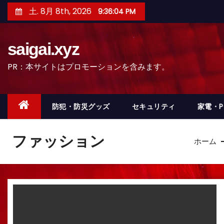
コ
土. 8月 8th, 2026
9:36:07 PM
ン
テ
saigai.xyz
ン
ツ
PR：本サイトはプロモーションを含みます。
へ
ス
キ
防犯・防災グッズ
セキュリティ
家電・
ッ
プ
ファッション
ホーム