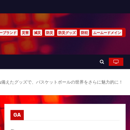
ーブランド
災害
減災
防災
防災グッズ
防犯
ムームードメイン
兼ね備えたグッズで、バスケットボールの世界をさらに魅力的に！
GA