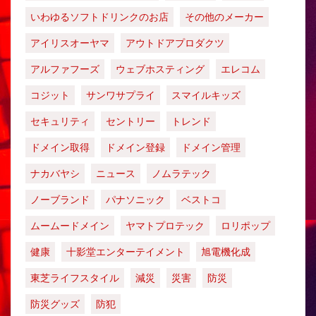
いわゆるソフトドリンクのお店
その他のメーカー
アイリスオーヤマ
アウトドアプロダクツ
アルファフーズ
ウェブホスティング
エレコム
コジット
サンワサプライ
スマイルキッズ
セキュリティ
セントリー
トレンド
ドメイン取得
ドメイン登録
ドメイン管理
ナカバヤシ
ニュース
ノムラテック
ノーブランド
パナソニック
ベストコ
ムームードメイン
ヤマトプロテック
ロリポップ
健康
十影堂エンターテイメント
旭電機化成
東芝ライフスタイル
減災
災害
防災
防災グッズ
防犯