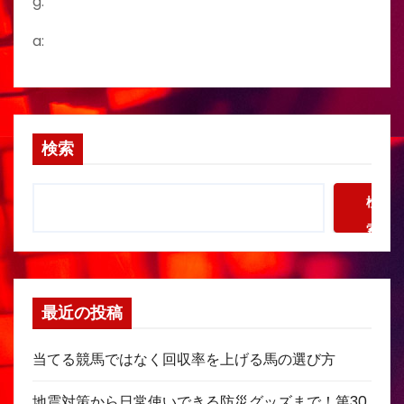
g:
a:
検索
検
索
最近の投稿
当てる競馬ではなく回収率を上げる馬の選び方
地震対策から日常使いできる防災グッズまで！第30