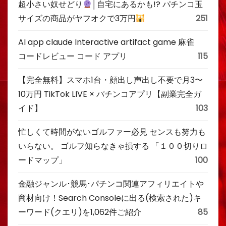
超小さい奴せどり
│自宅にあるかも!? パチンコ玉
サイズの商品がヤフオクで3万円
251
AI app claude Interactive artifact game 麻雀
コードレビュー コード アプリ
115
【完全無料】スマホ1台・顔出し声出し不要で月3〜
10万円 TikTok LIVE × パチンコアプリ【副業完全ガ
イド】
103
忙しくて時間がないゴルファー必見 センスも努力も
いらない。 ゴルフ知らなきゃ損する 「１００切りロ
ードマップ」
100
金融ジャンル･競馬･パチンコ関連アフィリエイトや
商材向け！Search Consoleに出る(検索された)キ
ーワード(クエリ)を1,062件ご紹介
85