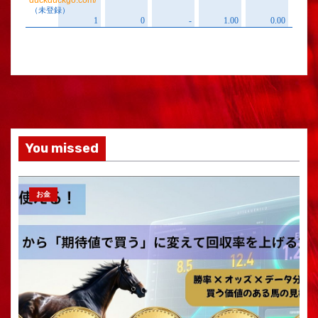
You missed
お金