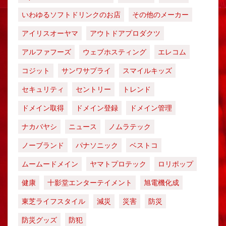
いわゆるソフトドリンクのお店
その他のメーカー
アイリスオーヤマ
アウトドアプロダクツ
アルファフーズ
ウェブホスティング
エレコム
コジット
サンワサプライ
スマイルキッズ
セキュリティ
セントリー
トレンド
ドメイン取得
ドメイン登録
ドメイン管理
ナカバヤシ
ニュース
ノムラテック
ノーブランド
パナソニック
ベストコ
ムームードメイン
ヤマトプロテック
ロリポップ
健康
十影堂エンターテイメント
旭電機化成
東芝ライフスタイル
減災
災害
防災
防災グッズ
防犯