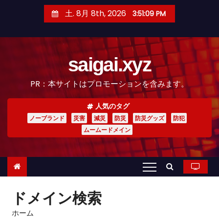
コ
土. 8月 8th, 2026
3:51:10 PM
ン
テ
ン
saigai.xyz
ツ
へ
PR：本サイトはプロモーションを含みます。
ス
キ
人気のタグ
ッ
ノーブランド
災害
減災
防災
防災グッズ
防犯
プ
ムームードメイン
ドメイン検索
ホーム