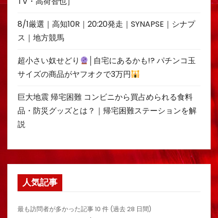
TV・高荷智也］
8/1厳選｜高知10R｜20:20発走｜SYNAPSE｜シナプ
ス｜地方競馬
超小さい奴せどり
│自宅にあるかも!? パチンコ玉
サイズの商品がヤフオクで3万円
巨大地震 帰宅困難 コンビニから買占められる食料
品・防災グッズとは？｜帰宅困難ステーションを解
説
人気記事
最も訪問者が多かった記事 10 件 (過去 28 日間)