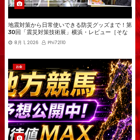
地震対策から日常使いできる防災グッズまで！第
30回「震災対策技術展」横浜・レビュー［そな
えるTV・高荷智也］
8月 1, 2026
Phi72110
お金