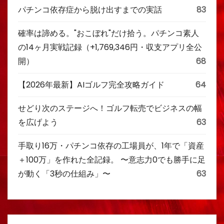
パチンコ依存症から脱け出すまでの実話
83
確率は諦める。"おこぼれ"だけ拾う。パチンコ素人
の14ヶ月実戦記録（+1,769,346円・収支アプリ全公
開）
68
【2026年最新】AIゴルフ完全攻略ガイド
64
せどり次のステージへ！ゴルフ転売でビジネスの幅
を広げよう
63
手取り16万・パチンコ依存の工場員が、1年で「資産
＋100万」を作れた全記録。 〜意志力0でも勝手に足
が動く「3秒の仕組み」〜
63