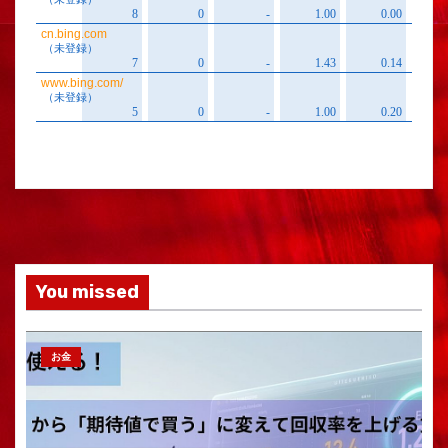
You missed
お金