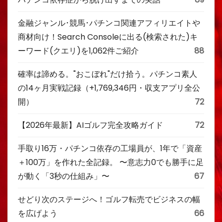
金融ジャンル･競馬･パチンコ関連アフィリエイトや
商材向け！Search Consoleに出る(検索された)キ
ーワード(クエリ)を1,062件ご紹介
88
確率は諦める。"おこぼれ"だけ拾う。パチンコ素人
の14ヶ月実戦記録（+1,769,346円・収支アプリ全公
開）
72
【2026年最新】AIゴルフ完全攻略ガイド
72
手取り16万・パチンコ依存の工場員が、1年で「資産
＋100万」を作れた全記録。 〜意志力0でも勝手に足
が動く「3秒の仕組み」〜
67
せどり次のステージへ！ゴルフ転売でビジネスの幅
を広げよう
66