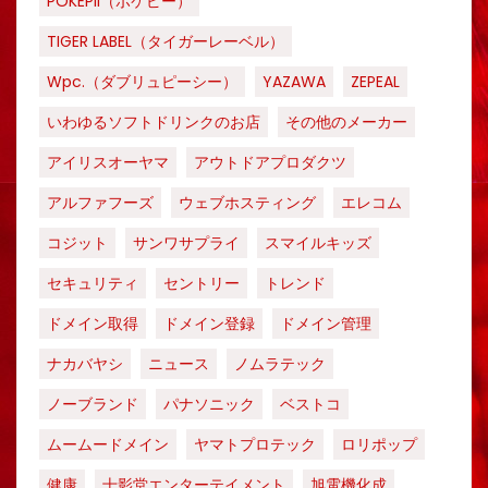
POKEPII（ポケピー）
TIGER LABEL（タイガーレーベル）
Wpc.（ダブリュピーシー）
YAZAWA
ZEPEAL
いわゆるソフトドリンクのお店
その他のメーカー
アイリスオーヤマ
アウトドアプロダクツ
アルファフーズ
ウェブホスティング
エレコム
コジット
サンワサプライ
スマイルキッズ
セキュリティ
セントリー
トレンド
ドメイン取得
ドメイン登録
ドメイン管理
ナカバヤシ
ニュース
ノムラテック
ノーブランド
パナソニック
ベストコ
ムームードメイン
ヤマトプロテック
ロリポップ
健康
十影堂エンターテイメント
旭電機化成