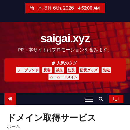
コ
木. 8月 6th, 2026
4:52:10 AM
ン
テ
ン
saigai.xyz
ツ
へ
PR：本サイトはプロモーションを含みます。
ス
キ
人気のタグ
ッ
ノーブランド
災害
減災
防災
防災グッズ
防犯
プ
ムームードメイン
ドメイン取得サービス
ホーム