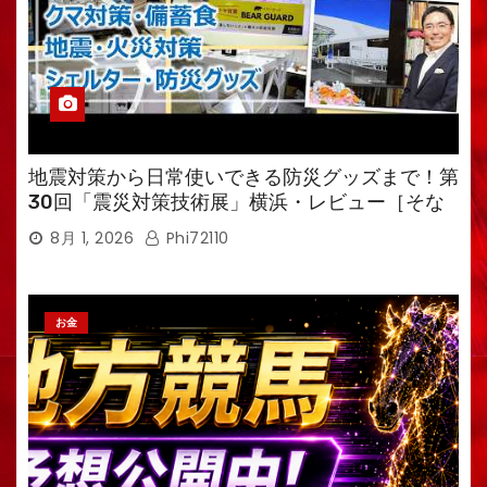
地震対策から日常使いできる防災グッズまで！第
30回「震災対策技術展」横浜・レビュー［そな
えるTV・高荷智也］
8月 1, 2026
Phi72110
お金