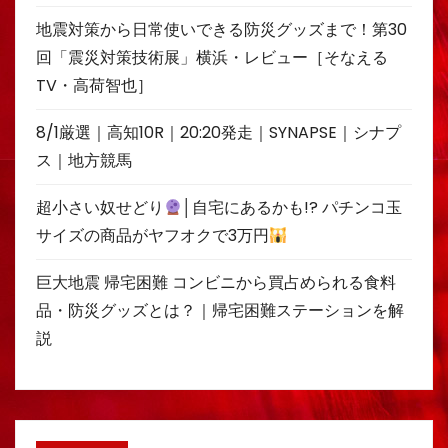
地震対策から日常使いできる防災グッズまで！第30
回「震災対策技術展」横浜・レビュー［そなえる
TV・高荷智也］
8/1厳選｜高知10R｜20:20発走｜SYNAPSE｜シナプ
ス｜地方競馬
超小さい奴せどり
│自宅にあるかも!? パチンコ玉
サイズの商品がヤフオクで3万円
巨大地震 帰宅困難 コンビニから買占められる食料
品・防災グッズとは？｜帰宅困難ステーションを解
説